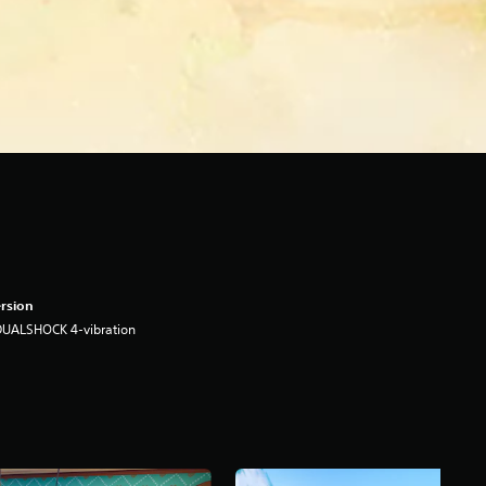
rsion
DUALSHOCK 4-vibration