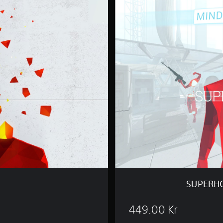
U
P
E
R
H
O
T
M
I
N
D
I
S
S
O
F
T
W
A
SUPERHO
R
E
B
449.00 Kr
U