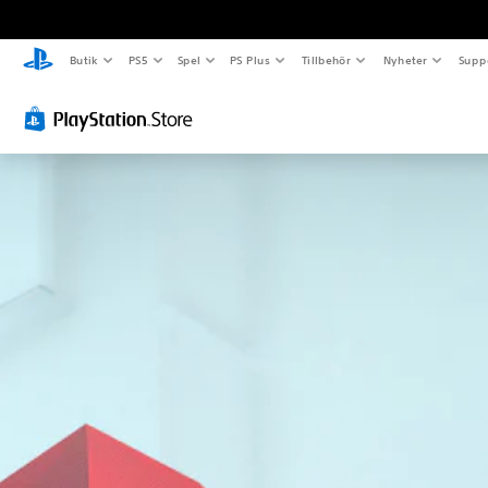
Butik
PS5
Spel
PS Plus
Tillbehör
Nyheter
Supp