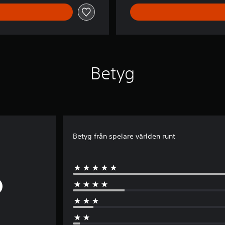
N
D
L
E
Betyg
Betyg från spelare världen runt