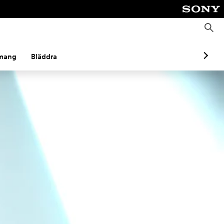
S
ö
k
mang
Bläddra