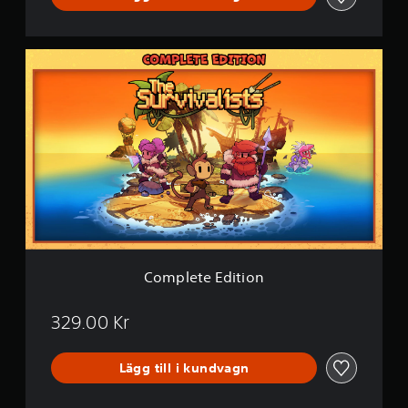
C
o
m
p
l
e
t
e
E
d
i
t
i
o
Complete Edition
n
329.00 Kr
Lägg till i kundvagn