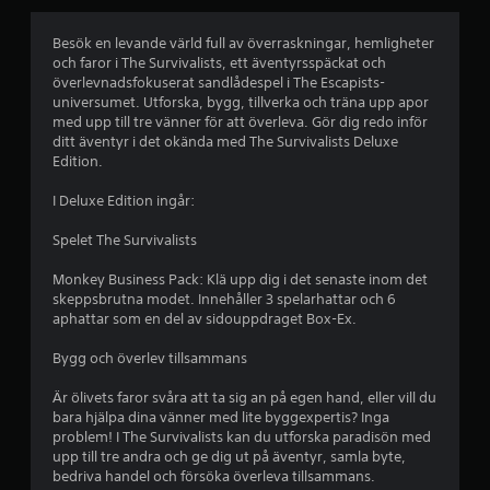
t
b
Besök en levande värld full av överraskningar, hemligheter
och faror i The Survivalists, ett äventyrsspäckat och
e
överlevnadsfokuserat sandlådespel i The Escapists-
universumet. Utforska, bygg, tillverka och träna upp apor
t
med upp till tre vänner för att överleva. Gör dig redo inför
ditt äventyr i det okända med The Survivalists Deluxe
y
Edition.
g
I Deluxe Edition ingår:
p
Spelet The Survivalists
å
Monkey Business Pack: Klä upp dig i det senaste inom det
skeppsbrutna modet. Innehåller 3 spelarhattar och 6
4
aphattar som en del av sidouppdraget Box-Ex.
.
Bygg och överlev tillsammans
1
Är ölivets faror svåra att ta sig an på egen hand, eller vill du
bara hjälpa dina vänner med lite byggexpertis? Inga
problem! I The Survivalists kan du utforska paradisön med
8
upp till tre andra och ge dig ut på äventyr, samla byte,
bedriva handel och försöka överleva tillsammans.
s