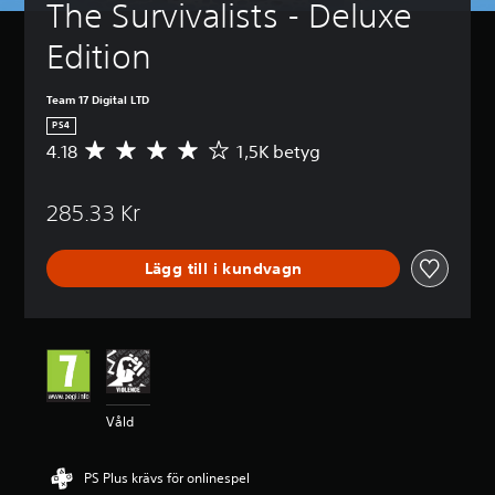
The Survivalists - Deluxe 
Edition
Team 17 Digital LTD
PS4
4.18
1,5K betyg
G
e
n
285.33 Kr
o
m
s
Lägg till i kundvagn
n
i
t
t
l
i
g
t
Våld
b
e
t
PS Plus krävs för onlinespel
y