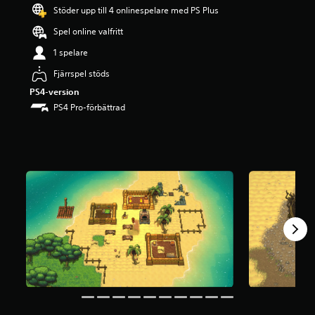
g
Stöder upp till 4 onlinespelare med PS Plus
p
Spel online valfritt
å
4
1 spelare
.
1
Fjärrspel stöds
8
PS4-version
s
PS4 Pro-förbättrad
t
j
ä
r
n
o
r
a
v
f
e
m
b
a
s
e
r