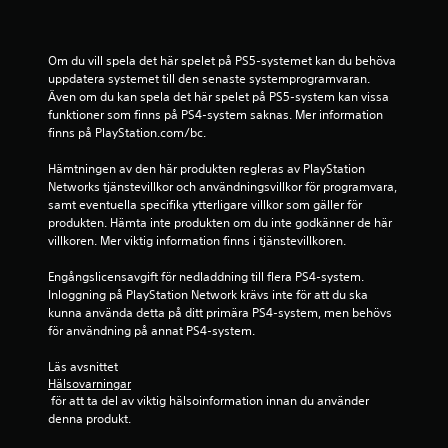
5
b
Om du vill spela det här spelet på PS5-systemet kan du behöva 
uppdatera systemet till den senaste systemprogramvaran. 
e
Även om du kan spela det här spelet på PS5-system kan vissa 
funktioner som finns på PS4-system saknas. Mer information 
t
finns på PlayStation.com/bc.
y
Hämtningen av den här produkten regleras av PlayStation 
Networks tjänstevillkor och användningsvillkor för programvara, 
g
samt eventuella specifika ytterligare villkor som gäller för 
produkten. Hämta inte produkten om du inte godkänner de här 
villkoren. Mer viktig information finns i tjänstevillkoren.
Engångslicensavgift för nedladdning till flera PS4-system. 
Inloggning på PlayStation Network krävs inte för att du ska 
kunna använda detta på ditt primära PS4-system, men behövs 
för användning på annat PS4-system.
Läs avsnittet 
Hälsovarningar
 för att ta del av viktig hälsoinformation innan du använder 
denna produkt.