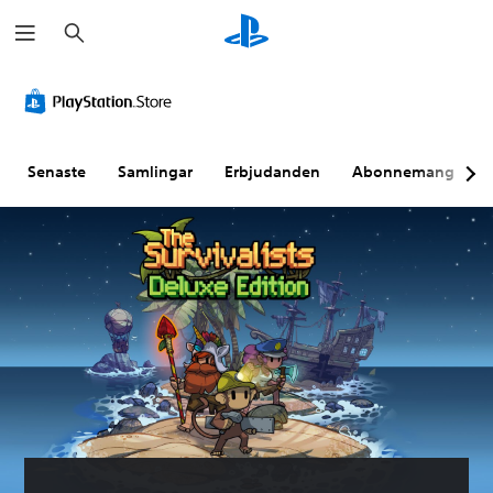
S
ö
k
Senaste
Samlingar
Erbjudanden
Abonnemang