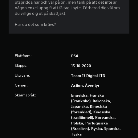
utspridda här och var på ön, men tänk på att det inte är
b
någon enkel uppgift att få tag i byte. Förbered dig väl om
du vill ge dig ut på skattjakt.
a
Har du det som krävs?
s
e
r
Plattform:
PS4
a
Släpps:
15-10-2020
t
Utgivare:
Team 17 Digital LTD
Genrer:
Action, Äventyr
p
Skärmspråk:
Engelska, Franska
å
(Frankrike), Italienska,
Japanska, Kinesiska
1
(förenklad), Kinesiska
(traditionell), Koreanska,
5
Polska, Portugisiska
(Brasilien), Ryska, Spanska,
5
Tyska