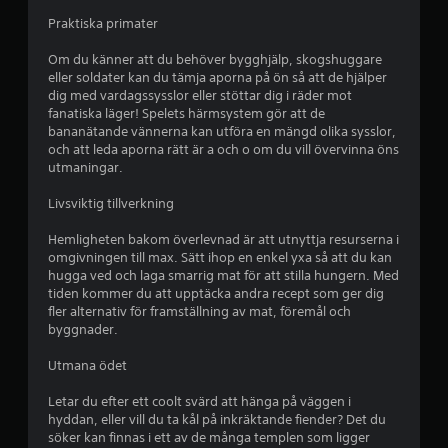
Praktiska primater
t
Om du känner att du behöver bygghjälp, skogshuggare
j
eller soldater kan du tämja aporna på ön så att de hjälper
dig med vardagssysslor eller stöttar dig i räder mot
ä
fanatiska läger! Spelets härmsystem gör att de
bananätande vännerna kan utföra en mängd olika sysslor,
r
och att leda aporna rätt är a och o om du vill övervinna öns
utmaningar.
n
Livsviktig tillverkning
o
Hemligheten bakom överlevnad är att utnyttja resurserna i
r
omgivningen till max. Sätt ihop en enkel yxa så att du kan
hugga ved och laga smarrig mat för att stilla hungern. Med
a
tiden kommer du att upptäcka andra recept som ger dig
fler alternativ för framställning av mat, föremål och
v
byggnader.
f
Utmana ödet
e
Letar du efter ett coolt svärd att hänga på väggen i
hyddan, eller vill du ta kål på inkräktande fiender? Det du
m
söker kan finnas i ett av de många templen som ligger