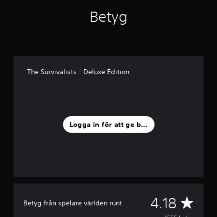
Betyg
The Survivalists - Deluxe Edition
Logga in för att ge betyg
G
4.18
Betyg från spelare världen runt