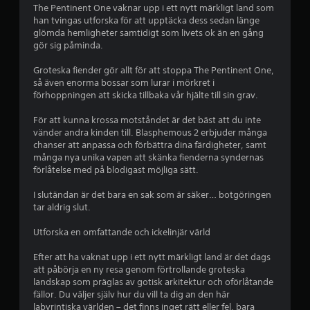
t
r
The Pentinent One vaknar upp i ett nytt märkligt land som
t
han tvingas utforska för att upptäcka dess sedan länge
a
glömda hemligheter samtidigt som livets ok än en gång
a
n
gör sig påminda.
v
v
ä
Groteska fiender gör allt för att stoppa The Pentinent One,
n
så även enorma bossar som lurar i mörkret i
f
d
förhoppningen att skicka tillbaka vår hjälte till sin grav.
a
e
b
För att kunna krossa motståndet är det bäst att du inte
e
vänder andra kinden till. Blasphemous 2 erbjuder många
m
r
chanser att anpassa och förbättra dina färdigheter, samt
ö
många nya unika vapen att skänka fienderna syndernas
b
r
förlåtelse med på blodigast möjliga sätt.
i
a
n
I slutändan är det bara en sak som är säker… botgöringen
g
tar aldrig slut.
s
s
k
Utforska en omfattande och ickelinjär värld
e
o
n
Efter att ha vaknat upp i ett nytt märkligt land är det dags
r
t
att påbörja en ny resa genom förtrollande groteska
r
landskap som präglas av gotisk arkitektur och oförlåtande
a
o
fällor. Du väljer själv hur du vill ta dig an den här
l
labyrintiska världen – det finns inget rätt eller fel, bara