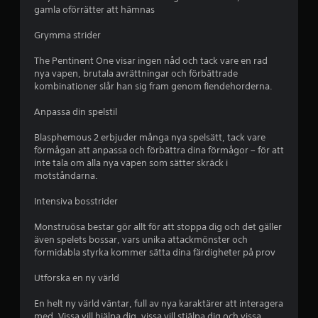
t
l
gamla oförrätter att hämnas
e
p
r
Grymma strider
.
å
The Pentinent One visar ingen nåd och tack vare en rad
nya vapen, brutala avrättningar och förbättrade
6
kombinationer slår han sig fram genom fiendehorderna.
4
Anpassa din spelstil
8
Blasphemous 2 erbjuder många nya spelsätt, tack vare
förmågan att anpassa och förbättra dina förmågor – för att
3
inte tala om alla nya vapen som sätter skräck i
motståndarna.
b
Intensiva bosstrider
e
Monstruösa bestar gör allt för att stoppa dig och det gäller
även spelets bossar, vars unika attackmönster och
t
formidabla styrka kommer sätta dina färdigheter på prov
y
Utforska en ny värld
g
En helt ny värld väntar, full av nya karaktärer att interagera
med. Vissa vill hjälpa dig, vissa vill stjälpa dig och vissa