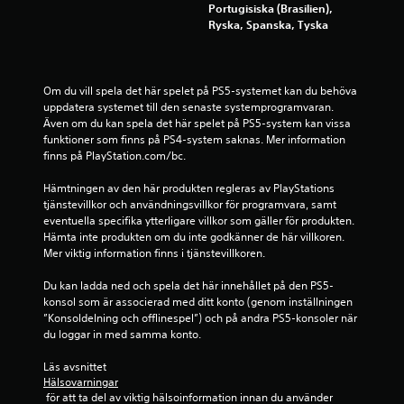
Portugisiska (Brasilien),
Ryska, Spanska, Tyska
Om du vill spela det här spelet på PS5-systemet kan du behöva 
uppdatera systemet till den senaste systemprogramvaran. 
Även om du kan spela det här spelet på PS5-system kan vissa 
funktioner som finns på PS4-system saknas. Mer information 
finns på PlayStation.com/bc.
Hämtningen av den här produkten regleras av PlayStations 
tjänstevillkor och användningsvillkor för programvara, samt 
eventuella specifika ytterligare villkor som gäller för produkten. 
Hämta inte produkten om du inte godkänner de här villkoren. 
Mer viktig information finns i tjänstevillkoren.
Du kan ladda ned och spela det här innehållet på den PS5-
konsol som är associerad med ditt konto (genom inställningen 
”Konsoldelning och offlinespel”) och på andra PS5-konsoler när 
du loggar in med samma konto.
Läs avsnittet 
Hälsovarningar
 för att ta del av viktig hälsoinformation innan du använder 