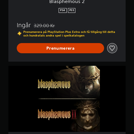
u
Blasphemous 2
t
PS4
PS5
o
c
h
Ingår
329.00 Kr
d
Nedsatt från ursprungspriset på 329.00 Kr
Prenumerera på PlayStation Plus Extra och få tillgång till detta
u
och hundratals andra spel i spelkatalogen
k
a
Prenumerera
n
f
å
h
B
j
l
ä
a
l
s
p
p
m
h
e
e
d
m
o
o
m
u
m
s
a
+
p
B