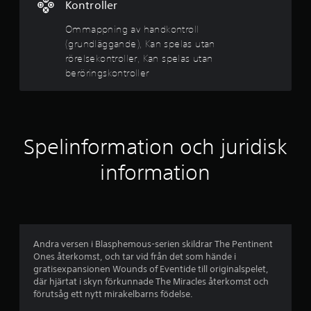
Kontroller
å
l
e
Ommappning av handkontroll
4
r
(grundläggande), Kan spelas utan
D
rörelsekontroller, Kan spelas utan
.
u
beröringskontroller
k
4
a
n
4
s
p
s
Spelinformation och juridisk
e
l
t
information
a
s
j
p
e
ä
l
e
r
t
Andra versen i Blasphemous-serien skildrar The Pentinent
u
Ones återkomst, och tar vid från det som hände i
n
t
gratisexpansionen Wounds of Eventide till originalspelet,
a
där hjärtat i skyn förkunnade The Miracles återkomst och
o
n
förutsåg ett nytt mirakelbarns födelse.
a