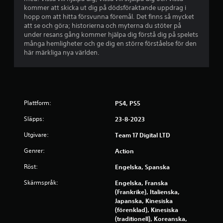
kommer att skicka ut dig på dödsföraktande uppdrag i
hopp om att hitta försvunna föremål. Det finns så mycket
att se och göra; historierna och myterna du stöter på
under resans gång kommer hjälpa dig förstå dig på spelets
många hemligheter och ge dig en större förståelse för den
här märkliga nya världen.
Plattform:
PS4, PS5
Släpps:
23-8-2023
Utgivare:
Team 17 Digital LTD
Genrer:
Action
Röst:
Engelska, Spanska
Skärmspråk:
Engelska, Franska
(Frankrike), Italienska,
Japanska, Kinesiska
(förenklad), Kinesiska
(traditionell), Koreanska,