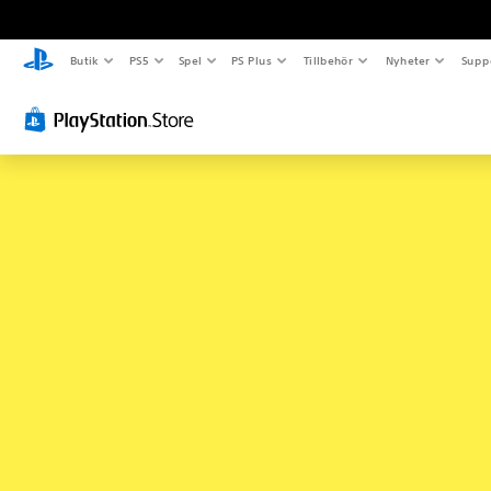
Butik
PS5
Spel
PS Plus
Tillbehör
Nyheter
Supp