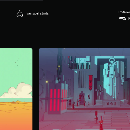
PS4-ve
Fjärrspel stöds
P