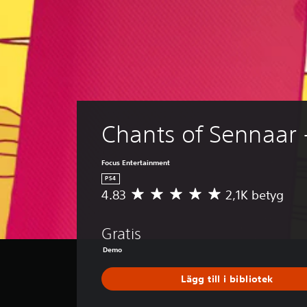
Chants of Sennaar
Focus Entertainment
PS4
4.83
2,1K betyg
G
e
n
Gratis
o
m
Demo
s
n
Lägg till i bibliotek
i
t