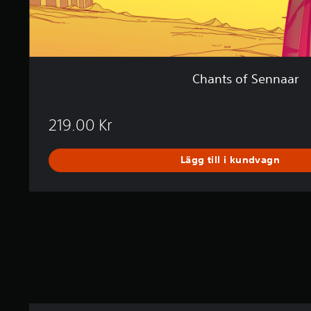
r
Chants of Sennaar
219.00 Kr
Lägg till i kundvagn