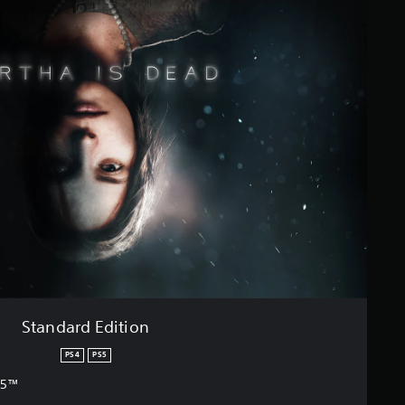
Standard Edition
PS4
PS5
S5™