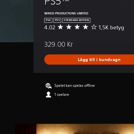
PS5™
WIRED PRODUCTIONS LIMITED
PS4
PS5
STANDARD EDITION
4.02
1,5K betyg
G
e
n
329.00 Kr
o
m
s
Lägg till i kundvagn
n
i
t
t
l
Spelet kan spelas offline
i
1 spelare
g
t
b
e
t
y
g