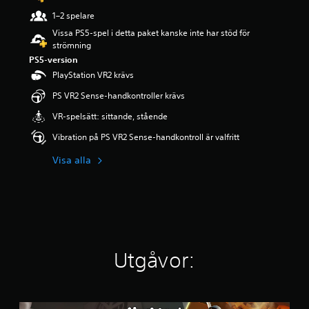
g
1–2 spelare
p
Vissa PS5-spel i detta paket kanske inte har stöd för
å
strömning
4
.
PS5-version
1
PlayStation VR2 krävs
4
PS VR2 Sense-handkontroller krävs
s
t
VR-spelsätt: sittande, stående
j
ä
Vibration på PS VR2 Sense-handkontroll är valfritt
r
n
Visa alla
o
r
a
v
f
e
m
Utgåvor:
b
a
s
e
r
H