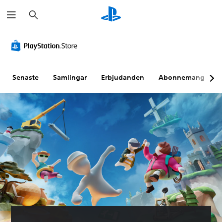
S
ö
k
Senaste
Samlingar
Erbjudanden
Abonnemang