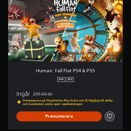
a
u
t
m
p
a
å
n
5
:
3
F
K
a
b
l
e
l
t
F
y
l
g
a
t
Human: Fall Flat PS4 & PS5
P
S
PS4
PS5
4
&
Ingår
219.00 Kr
P
Nedsatt från ursprungspriset på 219.00 Kr
S
Prenumerera på PlayStation Plus Extra och få tillgång till detta
och hundratals andra spel i spelkatalogen
5
Prenumerera