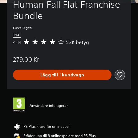
Human Fall Flat Franchise 
Bundle
Curve Digital
PS5
4.14
53K betyg
G
e
n
279.00 Kr
o
m
s
Lägg till i kundvagn
n
i
t
t
l
i
Användare interagerar
g
t
b
e
PS Plus krävs för onlinespel
t
Stöder upp till 8 onlinespelare med PS Plus
y