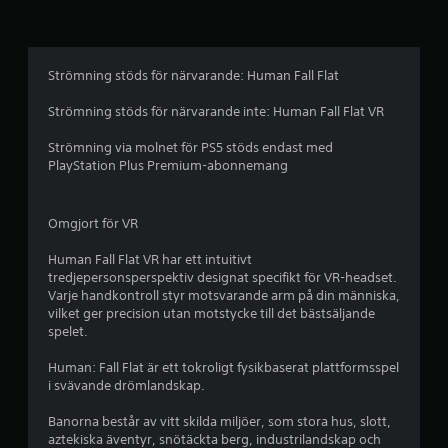
g
t
b
Strömning stöds för närvarande: Human Fall Flat
e
Strömning stöds för närvarande inte: Human Fall Flat VR
t
Strömning via molnet för PS5 stöds endast med
PlayStation Plus Premium-abonnemang
y
g
Omgjort för VR
p
Human Fall Flat VR har ett intuitivt
tredjepersonsperspektiv designat specifikt för VR-headset.
å
Varje handkontroll styr motsvarande arm på din människa,
vilket ger precision utan motstycke till det bästsäljande
4
spelet.
.
Human: Fall Flat är ett tokroligt fysikbaserat plattformsspel
i svävande drömlandskap.
1
Banorna består av vitt skilda miljöer, som stora hus, slott,
4
aztekiska äventyr, snötäckta berg, industrilandskap och