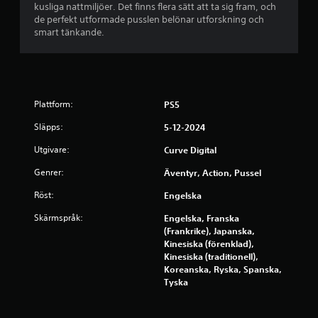
kusliga nattmiljöer. Det finns flera sätt att ta sig fram, och
s
de perfekt utformade pusslen belönar utforskning och
smart tänkande.
t
j
ä
Plattform:
PS5
r
Släpps:
5-12-2024
n
Utgivare:
Curve Digital
Genrer:
Äventyr, Action, Pussel
o
Röst:
Engelska
r
Skärmspråk:
Engelska, Franska
a
(Frankrike), Japanska,
Kinesiska (förenklad),
v
Kinesiska (traditionell),
Koreanska, Ryska, Spanska,
f
Tyska
e