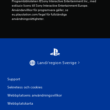
Programbiblioteken ©Sony Interactive Entertainment Inc., med 
9
exklusiv licens till Sony Interactive Entertainment Europe. 
Användarvillkor för programvara gäller, se 
1
eu.playstation.com/legal för fullständiga 
användningsrättigheter.
0
b
e
t
y
Land/region Sverige
g
Support
Sekretess och cookies
Webbplatsens användningsvillkor
Webbplatskarta