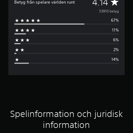
G
4.14
Betyg från spelare världen runt
e
53910 betyg
67%
n
11%
o
6%
m
2%
s
14%
n
i
t
t
l
Spelinformation och juridisk
i
information