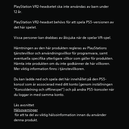
m
PlayStation VR2-headsetet ska inte användas av barn under 
12 år.
b
PlayStation VR2-headset behövs för att spela PS5-versionen av 
det här spelet.
a
Vissa personer kan drabbas av åksjuka när de spelar VR-spel.
s
Hämtningen av den här produkten regleras av PlayStations 
e
tjänstevillkor och användningsvillkor för programvara, samt 
eventuella specifika ytterligare villkor som gäller för produkten. 
r
Hämta inte produkten om du inte godkänner de här villkoren. 
Mer viktig information finns i tjänstevillkoren.
a
Du kan ladda ned och spela det här innehållet på den PS5-
t
konsol som är associerad med ditt konto (genom inställningen 
”Konsoldelning och offlinespel”) och på andra PS5-konsoler när 
p
du loggar in med samma konto.
å
Läs avsnittet 
Hälsovarningar
5
 för att ta del av viktig hälsoinformation innan du använder 
denna produkt.
3