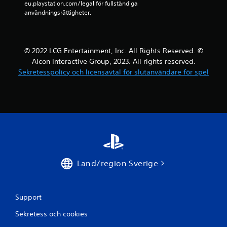
eu.playstation.com/legal för fullständiga 
b
användningsrättigheter.
e
t
© 2022 LCG Entertainment, Inc. All Rights Reserved. ©
y
Alcon Interactive Group, 2023. All rights reserved.
Sekretesspolicy och licensavtal för slutanvändare för spel
g
Land/region Sverige
Support
Sekretess och cookies