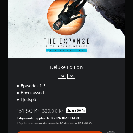
e
s
l
u
x
e
E
d
i
t
i
o
n
Deluxe Edition
PS4
PS5
Episodes 1-5
Bonusavsnitt
Ljudspår
131.60 Kr
329.00 Kr
Spara 60 %
Nedsatt från ursprungspriset på 329.00 Kr
Erbjudandet upphör 12-8-2026 10:59 PM UTC
Lägsta pris under de senaste 30 dagarna: 329.00 Kr