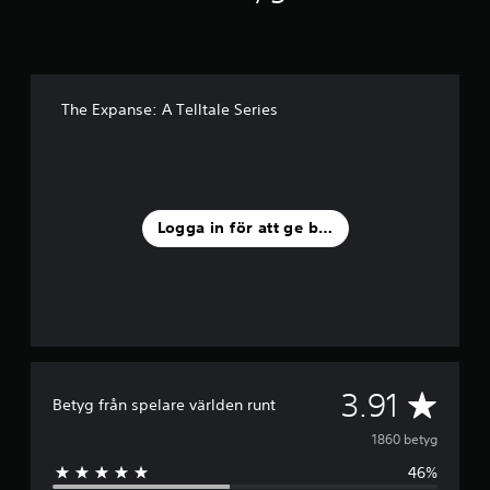
The Expanse: A Telltale Series
Logga in för att ge betyg
G
3.91
Betyg från spelare världen runt
e
1860 betyg
46%
n