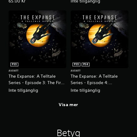
65.00 Kr
Inte tillgänglig
PS5
PS5
PS4
AVSNITT
AVSNITT
The Expanse: A Telltale
The Expanse: A Telltale
Series - Episode 3: The First
Series - Episode 4:
Ones
Impossible Objects
Inte tillgänglig
Inte tillgänglig
Visa mer
Betyg