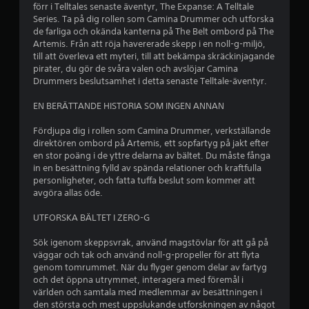
förr i Telltales senaste äventyr, The Expanse: A Telltale
e
Series. Ta på dig rollen som Camina Drummer och utforska
de farliga och okända kanterna på The Belt ombord på The
t
Artemis. Från att röja havererade skepp i en noll-g-miljö,
till att överleva ett myteri, till att bekämpa skräckinjagande
y
pirater, du gör de svåra valen och avslöjar Camina
Drummers beslutsamhet i detta senaste Telltale-äventyr.
g
EN BERÄTTANDE HISTORIA SOM INGEN ANNAN
p
Fördjupa dig i rollen som Camina Drummer, verkställande
å
direktören ombord på Artemis, ett sopfartyg på jakt efter
en stor poäng i de yttre delarna av bältet. Du måste fånga
3
in en besättning fylld av spända relationer och kraftfulla
personligheter, och fatta tuffa beslut som kommer att
.
avgöra allas öde.
9
UTFORSKA BÄLTET I ZERO-G
Sök igenom skeppsvrak, använd magstövlar för att gå på
1
väggar och tak och använd noll-g-propeller för att flyta
genom tomrummet. När du flyger genom delar av fartyg
s
och det öppna utrymmet, interagera med föremål i
världen och samtala med medlemmar av besättningen i
t
den största och mest uppslukande utforskningen av något