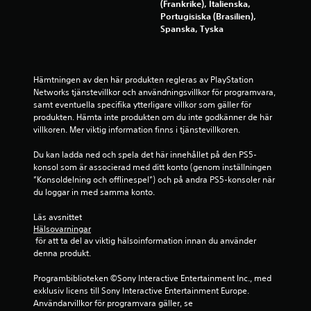
(Frankrike), Italienska,
a
Portugisiska (Brasilien),
Spanska, Tyska
s
e
Hämtningen av den här produkten regleras av PlayStation 
r
Networks tjänstevillkor och användningsvillkor för programvara, 
samt eventuella specifika ytterligare villkor som gäller för 
a
produkten. Hämta inte produkten om du inte godkänner de här 
villkoren. Mer viktig information finns i tjänstevillkoren.
t
Du kan ladda ned och spela det här innehållet på den PS5-
p
konsol som är associerad med ditt konto (genom inställningen 
”Konsoldelning och offlinespel”) och på andra PS5-konsoler när 
å
du loggar in med samma konto.
1
Läs avsnittet 
Hälsovarningar
8
 för att ta del av viktig hälsoinformation innan du använder 
denna produkt.
6
Programbiblioteken ©Sony Interactive Entertainment Inc., med 
0
exklusiv licens till Sony Interactive Entertainment Europe. 
Användarvillkor för programvara gäller, se 