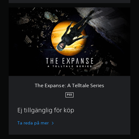
i
e
T
s
h
e
E
x
p
a
n
s
e
:
A
T
e
The Expanse: A Telltale Series
l
l
PS5
t
a
Ej tillgänglig för köp
l
e
S
Ta reda på mer
e
r
i