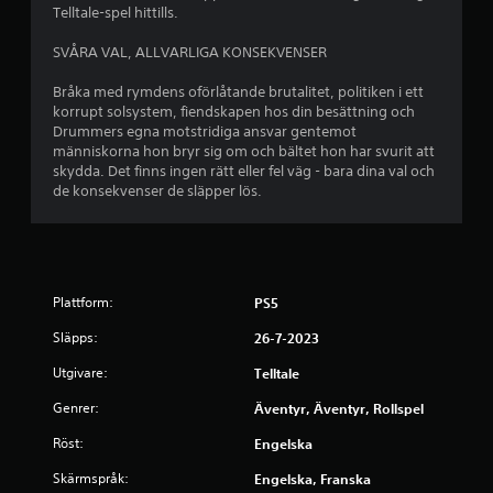
Telltale-spel hittills.
j
SVÅRA VAL, ALLVARLIGA KONSEKVENSER
ä
Bråka med rymdens oförlåtande brutalitet, politiken i ett
r
korrupt solsystem, fiendskapen hos din besättning och
Drummers egna motstridiga ansvar gentemot
n
människorna hon bryr sig om och bältet hon har svurit att
skydda. Det finns ingen rätt eller fel väg - bara dina val och
o
de konsekvenser de släpper lös.
r
a
v
Plattform:
PS5
Släpps:
26-7-2023
f
Utgivare:
Telltale
e
Genrer:
Äventyr, Äventyr, Rollspel
m
Röst:
Engelska
b
Skärmspråk:
Engelska, Franska