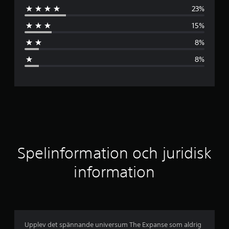
23%
o
15%
m
8%
s
8%
n
i
t
t
l
Spelinformation och juridisk
i
information
g
t
b
Upplev det spännande universum The Expanse som aldrig