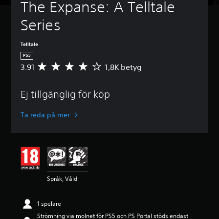
The Expanse: A Telltale 
Series
Telltale
PS5
3.91
1,8K betyg
G
e
n
Ej tillgänglig för köp
o
m
s
Ta reda på mer
n
i
t
t
l
i
g
Språk, Våld
t
b
e
1 spelare
t
Strömning via molnet för PS5 och PS Portal stöds endast
y