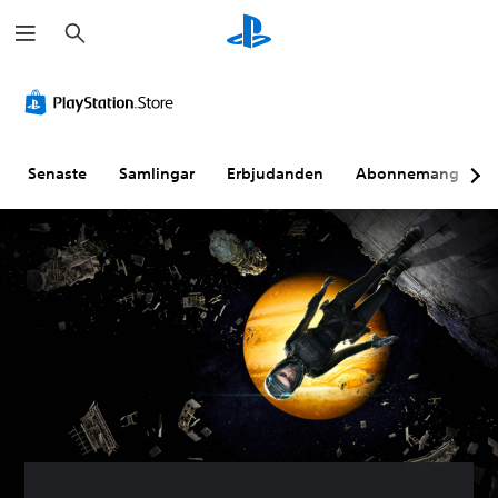
S
ö
k
Senaste
Samlingar
Erbjudanden
Abonnemang