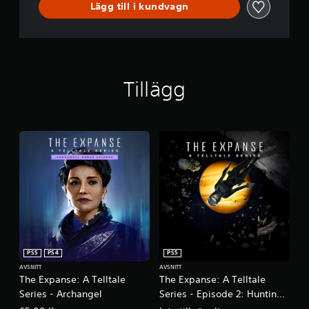
Lägg till i kundvagn
Tillägg
PS5
PS4
PS5
AVSNITT
AVSNITT
The Expanse: A Telltale
The Expanse: A Telltale
Series - Archangel
Series - Episode 2: Hunting
Grounds