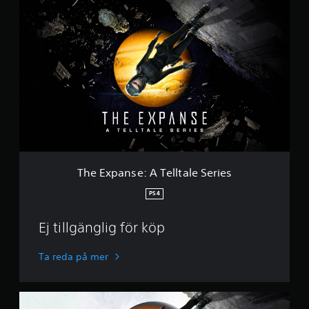
T
e
h
s
e
E
x
p
a
n
s
e
:
A
T
e
The Expanse: A Telltale Series
l
l
PS4
t
a
Ej tillgänglig för köp
l
e
S
Ta reda på mer
e
r
i
D
e