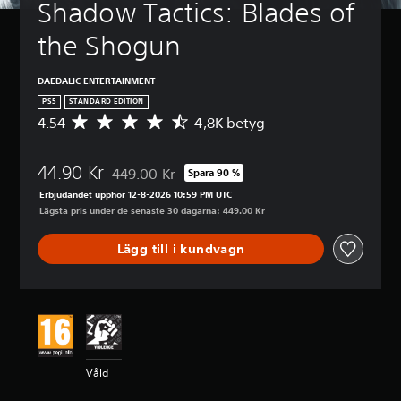
Shadow Tactics: Blades of 
the Shogun
DAEDALIC ENTERTAINMENT
PS5
STANDARD EDITION
4.54
4,8K betyg
G
e
n
44.90 Kr
o
449.00 Kr
Spara 90 %
Nedsatt från ursprungspriset på 449.00 Kr
m
Erbjudandet upphör 12-8-2026 10:59 PM UTC
s
Lägsta pris under de senaste 30 dagarna: 449.00 Kr
n
i
Lägg till i kundvagn
t
t
l
i
g
t
b
e
Våld
t
y