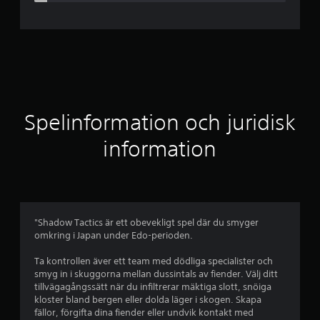
n
i
t
t
l
Spelinformation och juridisk
i
information
g
t
b
"Shadow Tactics är ett obevekligt spel där du smyger
omkring i Japan under Edo-perioden.
e
Ta kontrollen äver ett team med dödliga specialister och
t
smyg in i skuggorna mellan dussintals av fiender. Välj ditt
tillvägagångssätt när du infiltrerar mäktiga slott, snöiga
y
kloster bland bergen eller dolda läger i skogen. Skapa
fällor, förgifta dina fiender eller undvik kontakt med