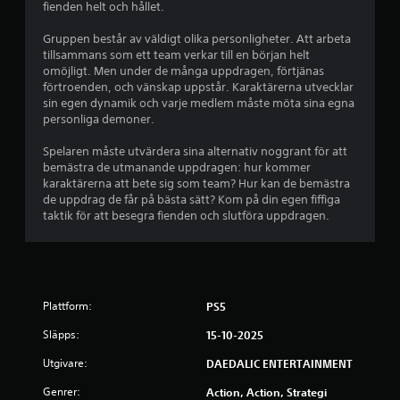
g
fienden helt och hållet.
p
Gruppen består av väldigt olika personligheter. Att arbeta
tillsammans som ett team verkar till en början helt
å
omöjligt. Men under de många uppdragen, förtjänas
förtroenden, och vänskap uppstår. Karaktärerna utvecklar
4
sin egen dynamik och varje medlem måste möta sina egna
personliga demoner.
.
Spelaren måste utvärdera sina alternativ noggrant för att
5
bemästra de utmanande uppdragen: hur kommer
karaktärerna att bete sig som team? Hur kan de bemästra
de uppdrag de får på bästa sätt? Kom på din egen fiffiga
4
taktik för att besegra fienden och slutföra uppdragen.
s
t
j
Plattform:
PS5
ä
Släpps:
15-10-2025
Utgivare:
DAEDALIC ENTERTAINMENT
r
Genrer:
Action, Action, Strategi