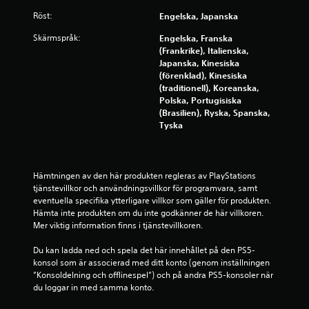
n
Röst:
Engelska, Japanska
o
Skärmspråk:
Engelska, Franska
r
(Frankrike), Italienska,
Japanska, Kinesiska
a
(förenklad), Kinesiska
(traditionell), Koreanska,
Polska, Portugisiska
v
(Brasilien), Ryska, Spanska,
Tyska
f
e
Hämtningen av den här produkten regleras av PlayStations 
m
tjänstevillkor och användningsvillkor för programvara, samt 
eventuella specifika ytterligare villkor som gäller för produkten. 
b
Hämta inte produkten om du inte godkänner de här villkoren. 
Mer viktig information finns i tjänstevillkoren.
a
Du kan ladda ned och spela det här innehållet på den PS5-
s
konsol som är associerad med ditt konto (genom inställningen 
”Konsoldelning och offlinespel”) och på andra PS5-konsoler när 
e
du loggar in med samma konto.