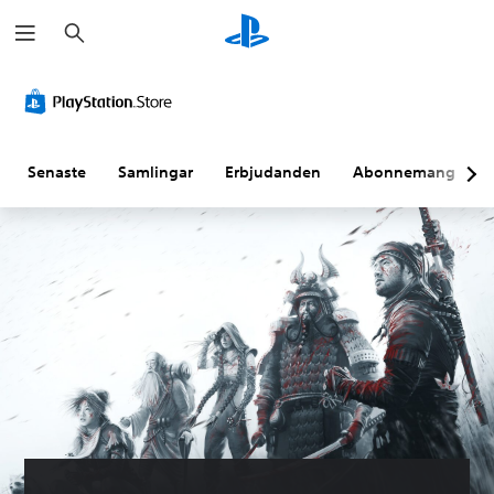
S
ö
k
Senaste
Samlingar
Erbjudanden
Abonnemang