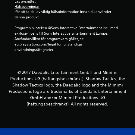
r
Läs avsnittet 
Hälsovarningar
a
 för att ta del av viktig hälsoinformation innan du använder 
denna produkt.
t
Programbiblioteken ©Sony Interactive Entertainment Inc., med 
p
exklusiv licens till Sony Interactive Entertainment Europe. 
Användarvillkor för programvara gäller, se 
å
eu.playstation.com/legal för fullständiga 
användningsrättigheter.
4
8
© 2017 Daedalic Entertainment GmbH and Mimimi
1
Productions UG (haftungsbeschränkt). Shadow Tactics, the
Shadow Tactics logo, the Daedalic logo and the Mimimi
4
Productions logo are trademarks of Daedalic Entertainment
GmbH and/or Mimimi Productions UG
b
(haftungsbeschränkt). All rights reserved.
e
t
y