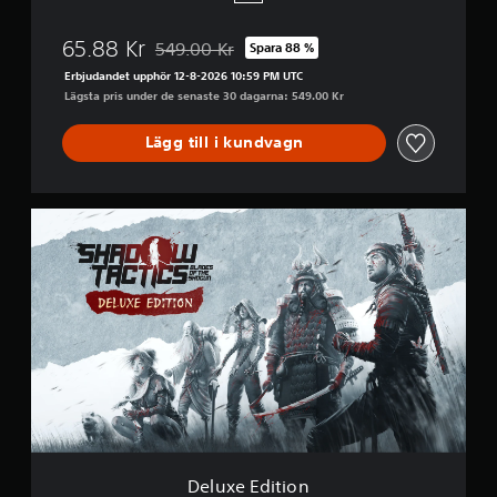
m
e
65.88 Kr
549.00 Kr
Spara 88 %
+
Nedsatt från ursprungspriset på 549.00 Kr
T
Erbjudandet upphör 12-8-2026 10:59 PM UTC
h
Lägsta pris under de senaste 30 dagarna: 549.00 Kr
e
m
Lägg till i kundvagn
e
D
e
l
u
x
e
E
d
i
t
i
o
n
Deluxe Edition