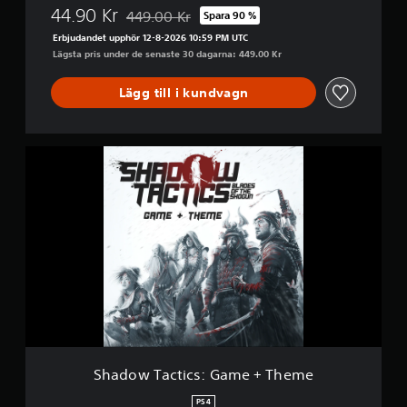
44.90 Kr
449.00 Kr
Spara 90 %
Nedsatt från ursprungspriset på 449.00 Kr
Erbjudandet upphör 12-8-2026 10:59 PM UTC
Lägsta pris under de senaste 30 dagarna: 449.00 Kr
Lägg till i kundvagn
S
h
a
d
o
w
T
a
c
t
i
c
s
:
Shadow Tactics: Game + Theme
G
a
PS4