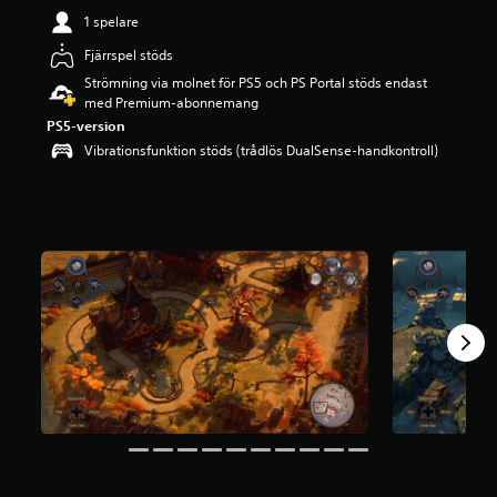
g
1 spelare
p
Fjärrspel stöds
å
4
Strömning via molnet för PS5 och PS Portal stöds endast
.
med Premium-abonnemang
5
PS5-version
4
Vibrationsfunktion stöds (trådlös DualSense-handkontroll)
s
t
j
ä
r
n
o
r
a
v
f
e
m
b
a
s
e
r