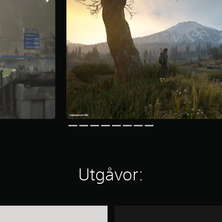
Utgåvor:
D
a