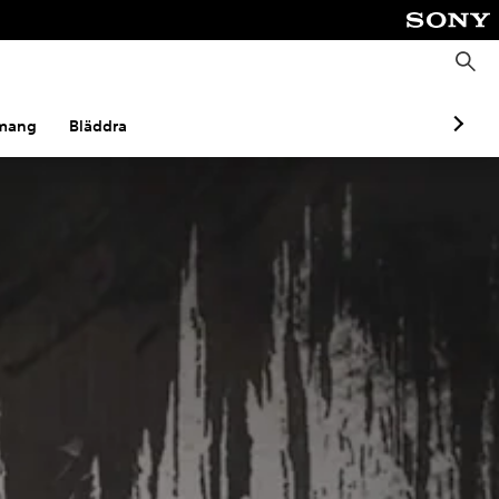
S
ö
k
mang
Bläddra