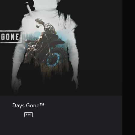
Days Gone™
PS4