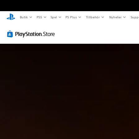
Butik
PS5
Spel
PS Plus
Tillbehör
Nyheter
Supp