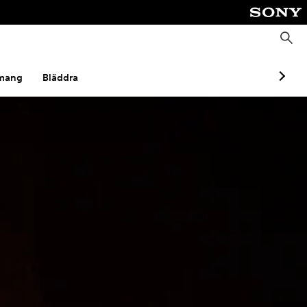
S
ö
k
mang
Bläddra