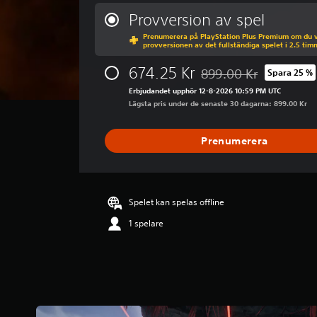
n
o
Provversion av spel
m
Prenumerera på PlayStation Plus Premium om du vi
s
provversionen av det fullständiga spelet i 2.5 tim
n
i
674.25 Kr
899.00 Kr
Spara 25 %
Nedsatt från ursprungspr
t
Erbjudandet upphör 12-8-2026 10:59 PM UTC
t
Lägsta pris under de senaste 30 dagarna: 899.00 Kr
l
i
g
Prenumerera
t
b
e
t
y
Spelet kan spelas offline
g
1 spelare
p
å
4
.
5
7
s