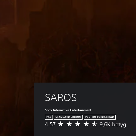
SAROS
Sony Interactive Entertainment
PS5
STANDARD EDITION
PS5 PRO-FÖRBÄTTRAD
4.57
9,6K betyg
G
e