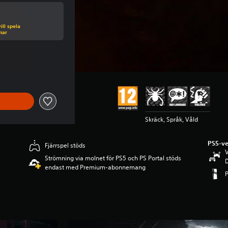
ll spela
mar
iset på 899.00 Kr
Skräck, Språk, Våld
PS5-ve
Fjärrspel stöds
V
Strömning via molnet för PS5 och PS Portal stöds
D
endast med Premium-abonnemang
P