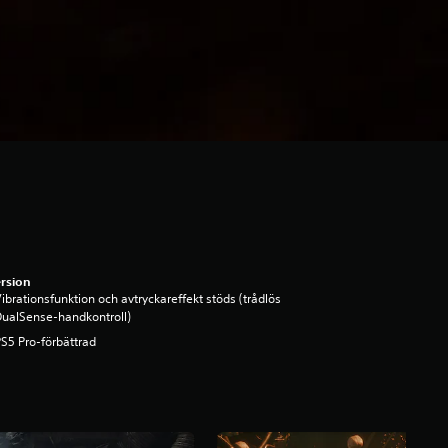
rsion
ibrationsfunktion och avtryckareffekt stöds (trådlös
ualSense-handkontroll)
S5 Pro-förbättrad