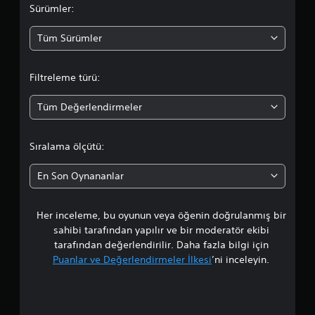
n
Sürümler:
l
Tüm Sürümler
a
Filtreleme türü:
m
Tüm Değerlendirmeler
a
d
Sıralama ölçütü:
a
En Son Oynananlar
o
Her inceleme, bu oyunun veya öğenin doğrulanmış bir
r
sahibi tarafından yapılır ve bir moderatör ekibi
t
tarafından değerlendirilir. Daha fazla bilgi için
Puanlar ve Değerlendirmeler İlkesi
’ni inceleyin.
a
l