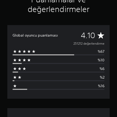
değerlendirmeler
2
4.10
Global oyuncu puanlaması
5
251212 değerlendirme
%67
1
%10
2
%6
1
%2
2
%16
p
u
a