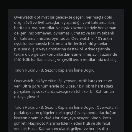
Overwatch optimist bir gelecekte geçen, her maçta dolu
dizgin 5v5 ve 6v6 savaşların yaşandığı, yeni kahramanları,
haritaları, oyun modları ve eşsiz kozmetikleriyle her zaman
gelişen, hiç bitmeyen, oynaması ücretsiz ve takım tabanlı
bir kahraman nişancı oyunudur. Overwatch'ın 40'ı aşkın
eşsiz kahramanıyla hücumlara önderlik et, düşmanları
pusuya düşür veya dostlarına destek ol. Arkadaşlarınla
takım olup gerçek konumlardan esinlenilmiş 25'in üzerinde
fütüristik haritada savaş ve çeşitli oyun modlarında ustalaş.
Talon Hükmü - 3. Sezon: Kaplanın İnine Doğru
Overwatch; hikâye etkinliği, yepyeni Mitik karakterler ve
yeni Ultra görünümleriyle dolu cesur bir Hibrit haritadaki
parçalanmış sokaklarda savaşırken tehlikeli bir Kahraman
ortaya çıkıyor!
Talon Hükmü - 3. Sezon: Kaplanın İnine Doğru, Overwatch'ı
parlak ışıkların gölgeleri delip geçtiği ve yanında durduğun
kişilerin önemli olduğu bir dünyaya taşıyor. Shion, kötü
şöhretli Haşimoto Klanı'na liderlik eden hızlı ve ölümcül
yeni bir Hasar Kahramanı olarak geliyor ve her fırsatta