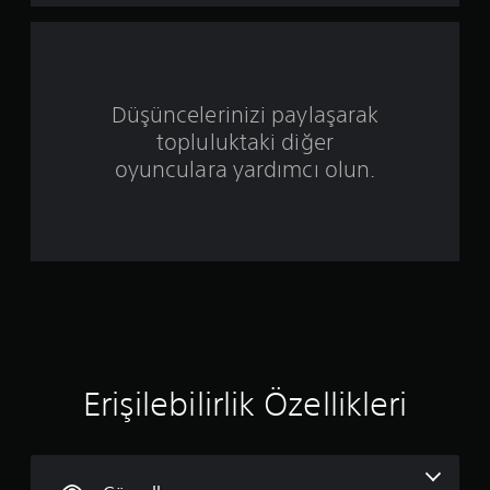
y
ı
l
Düşüncelerinizi paylaşarak
d
topluluktaki diğer
ı
oyunculara yardımcı olun.
z
ü
z
e
r
Erişilebilirlik Özellikleri
i
n