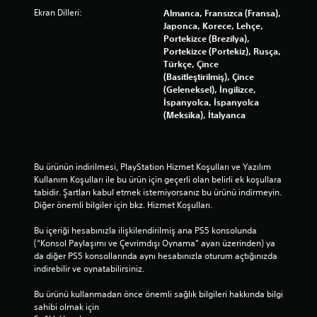
Ekran Dilleri:
Almanca, Fransızca (Fransa),
Japonca, Korece, Lehçe,
Portekizce (Brezilya),
Portekizce (Portekiz), Rusça,
Türkçe, Çince
(Basitleştirilmiş), Çince
(Geleneksel), İngilizce,
İspanyolca, İspanyolca
(Meksika), İtalyanca
Bu ürünün indirilmesi, PlayStation Hizmet Koşulları ve Yazılım 
Kullanım Koşulları ile bu ürün için geçerli olan belirli ek koşullara 
tabidir. Şartları kabul etmek istemiyorsanız bu ürünü indirmeyin. 
Diğer önemli bilgiler için bkz. Hizmet Koşulları.
Bu içeriği hesabınızla ilişkilendirilmiş ana PS5 konsolunda 
(“Konsol Paylaşımı ve Çevrimdışı Oynama” ayarı üzerinden) ya 
da diğer PS5 konsollarında aynı hesabınızla oturum açtığınızda 
indirebilir ve oynatabilirsiniz.
Bu ürünü kullanmadan önce önemli sağlık bilgileri hakkında bilgi 
sahibi olmak için 