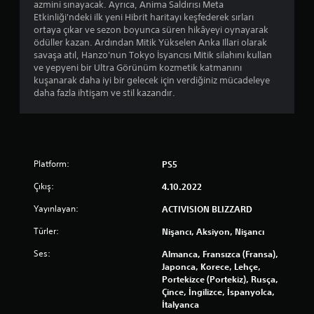
azmini sınayacak. Ayrıca, Anima Saldırısı Meta
Etkinliği'ndeki ilk yeni Hibrit haritayı keşfederek sırları
ortaya çıkar ve sezon boyunca süren hikâyeyi oynayarak
ödüller kazan. Ardından Mitik Yükselen Anka Illari olarak
savaşa atıl, Hanzo'nun Tokyo İsyancısı Mitik silahını kullan
ve yepyeni bir Ultra Görünüm kozmetik katmanını
kuşanarak daha iyi bir gelecek için verdiğiniz mücadeleye
daha fazla ihtişam ve stil kazandır.
Platform:
PS5
Çıkış:
4.10.2022
Yayınlayan:
ACTIVISION BLIZZARD
Türler:
Nişancı, Aksiyon, Nişancı
Ses:
Almanca, Fransızca (Fransa),
Japonca, Korece, Lehçe,
Portekizce (Portekiz), Rusça,
Çince, İngilizce, İspanyolca,
İtalyanca