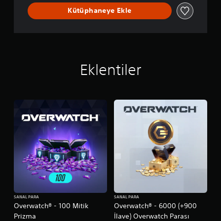
r
Kütüphaneye Ekle
i
l
e
b
i
l
Eklentiler
i
r
.
SANAL PARA
SANAL PARA
Overwatch® - 100 Mitik
Overwatch® - 6000 (+900
Prizma
İlave) Overwatch Parası