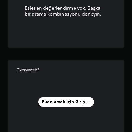
a
Eşleşen değerlendirme yok. Başka
m
bir arama kombinasyonu deneyin.
a
p
u
a
n
Overwatch®
l
a
m
Puanlamak İçin Giriş Yapın
a
5