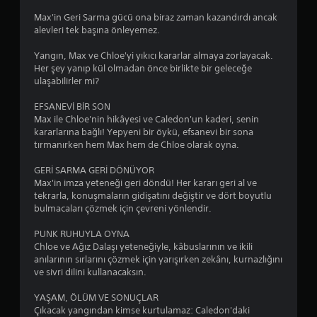
t
.
ç
ş
Max'in Geri Sarma gücü ona biraz zaman kazandırdı ancak
ı
i
m
alevleri tek başına önleyemez.
r
n
i
A
d
l
ş
l
Yangın, Max ve Chloe'yi yıkıcı kararlar almaya zorlayacak.
e
a
)
Her şey yanıp kül olmadan önce birlikte bir geleceğe
t
b
t
ulaşabilirler mi?
Y
O
a
ı
a
y
s
c
EFSANEVİ BİR SON
u
m
z
ı
Max ile Chloe'nin hikâyesi ve Caledon'un kaderi, senin
n
a
ı
kararlarına bağlı! Yepyeni bir öykü, efsanevi bir sona
l
d
y
l
tırmanırken hem Max hem de Chloe olarak oyna.
a
e
a
a
r
n
i
r
GERİ SARMA GERİ DÖNÜYOR
e
h
ı
ı
Max'in imza yeteneği geri döndü! Her kararı geri al ve
y
t
O
tekrarla, konuşmaların gidişatını değiştir ve dört boyutlu
T
i
i
y
bulmacaları çözmek için çevreni yönlendir.
e
m
y
u
m
i
a
n
PUNK RUHUYLA OYNA
v
ç
i
k
Chloe ve Ağız Dalaşı yeteneğiyle, kâbuslarının ve ikili
e
d
z
o
anılarının sırlarını çözmek için yarışırken zekânı, kurnazlığını
s
u
l
n
ve sivri dilini kullanacaksın.
i
y
e
t
n
m
r
YAŞAM, ÖLÜM VE SONUÇLAR
A
e
a
o
Çıkacak yangından kimse kurtulamaz: Caledon'daki
l
m
d