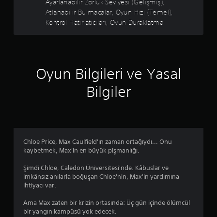
i
Ayarlanabilir Zorluk Seviyesi (Gelişmiş),
i
e
t
r
Atlanabilir Bulmacalar, Oyun Hızı (Temel),
s
h
a
.
e
Kontrol Hatırlatıcıları, Oyun Duraklatma
ı
b
s
z
i
l
l
G
l
e
a
i
ö
r
v
r
r
i
e
s
s
Oyun Bilgileri ve Yasal
ç
y
i
e
i
a
n
Bilgiler
l
n
b
i
R
a
e
z
a
l
l
.
t
h
i
y
r
a
K
a
l
t
Chloe Price, Max Caulfield'ın zaman ortağıydı... Onu
o
z
i
l
kaybetmek, Max'in en büyük pişmanlığı.
ı
n
b
ı
b
i
t
k
Şimdi Chloe, Caledon Üniversitesi'nde. Kâbuslar ve
u
r
r
(
imkânsız anılarla boğuşan Chloe'nin, Max'in yardımına
l
s
o
ihtiyacı var.
G
u
ü
l
e
n
r
H
Ama Max zaten bir krizin ortasında: Üç gün içinde ölümcül
u
l
e
a
bir yangın kampüsü yok edecek.
r
i
i