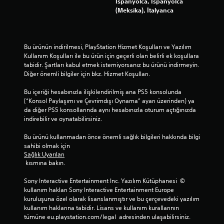
İspanyolca, İspanyolca
l
n
a
e
(Meksika), İtalyanca
i
ı
t
r
r
s
s
d
s
a
ı
e
i
ğ
z
g
Bu ürünün indirilmesi, PlayStation Hizmet Koşulları ve Yazılım 
n
l
l
e
Kullanım Koşulları ile bu ürün için geçerli olan belirli ek koşullara 
i
a
ı
z
tabidir. Şartları kabul etmek istemiyorsanız bu ürünü indirmeyin. 
z
y
ğ
i
Diğer önemli bilgiler için bkz. Hizmet Koşulları.
.
a
a
n
c
n
e
Bu içeriği hesabınızla ilişkilendirilmiş ana PS5 konsolunda 
a
e
b
O
(“Konsol Paylaşımı ve Çevrimdışı Oynama” ayarı üzerinden) ya 
k
d
i
y
da diğer PS5 konsollarında aynı hesabınızla oturum açtığınızda 
ş
e
l
u
indirebilir ve oynatabilirsiniz.
e
n
i
n
k
o
r
Bu ürünü kullanmadan önce önemli sağlık bilgileri hakkında bilgi 
D
i
l
s
sahibi olmak için 
u
l
a
i
Sağlık Uyarıları
r
d
b
n
 kısmına bakın.
e
a
i
i
s
k
l
z
Sony Interactive Entertainment Inc. Yazılım Kütüphanesi  © 
u
e
.
l
kullanım hakları Sony Interactive Entertainment Europe 
n
c
a
kuruluşuna özel olarak lisanslanmıştır ve bu çerçevedeki yazılım 
u
e
kullanım haklarına tabidir. Lisans ve kullanım kurallarının 
t
D
l
k
tümüne eu.playstation.com/legal  adresinden ulaşabilirsiniz.
m
ü
u