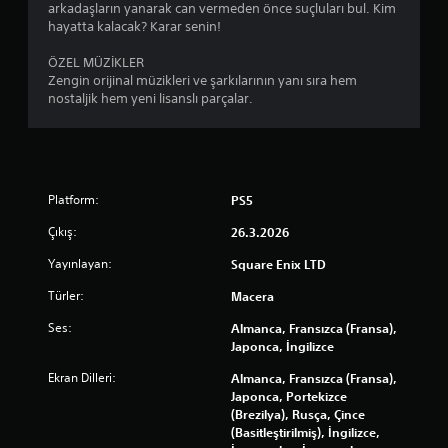
l
arkadaşların yanarak can vermeden önce suçluları bul. Kim
t
a
a
l
hayatta kalacak? Karar senin!
y
t
n
e
a
i
o
r
ÖZEL MÜZİKLER
z
k
y
i
Zengin orijinal müzikleri ve şarkılarının yanı sıra hem
ı
l
u
n
nostaljik hem yeni lisanslı parçalar.
l
e
n
i
a
r
u
h
r
s
o
e
d
ı
y
r
a
r
n
z
h
a
a
Platform:
PS5
a
a
s
y
m
k
ı
a
Çıkış:
26.3.2026
a
o
n
b
n
l
Yayınlayan:
Square Enix LTD
d
i
i
a
a
l
n
Türler:
Macera
y
g
i
c
o
ö
r
Ses:
e
Almanca, Fransızca (Fransa),
k
r
v
l
Japonca, İngilizce
u
s
e
e
n
e
m
Ekran Dilleri:
Almanca, Fransızca (Fransa),
y
m
l
e
Japonca, Portekizce
e
a
r
n
(Brezilya), Rusça, Çince
b
s
a
ü
(Basitleştirilmiş), İngilizce,
i
ı
h
l