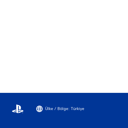
i
r
.
.
.
Ülke / Bölge: Türkiye