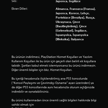
h
Ses:
Japonca, İngilizce
D
t
n
e
ü
y
l
Ekran Dilleri:
Almanca, Fransızca (Fransa),
r
ğ
a
a
Japonca, Korece, Lehçe,
z
m
z
r
Portekizce (Brezilya), Rusça,
a
e
ı
ı
Ukraynaca, Çince
m
l
l
,
(Basitleştirilmiş), Çince
a
e
a
ö
(Geleneksel), İngilizce,
n
r
r
ğ
İspanyolca, İspanyolca
i
e
d
e
(Meksika), İtalyanca
n
h
a
l
c
ı
h
e
e
z
a
r
l
l
k
i
Bu ürünün indirilmesi, PlayStation Hizmet Koşulları ve Yazılım 
e
a
o
v
Kullanım Koşulları ile bu ürün için geçerli olan belirli ek koşullara 
y
v
l
e
tabidir. Şartları kabul etmek istemiyorsanız bu ürünü indirmeyin. 
e
e
a
e
Diğer önemli bilgiler için bkz. Hizmet Koşulları.
b
y
y
t
i
a
o
k
Bu içeriği hesabınızla ilişkilendirilmiş ana PS5 konsolunda 
l
b
k
i
(“Konsol Paylaşımı ve Çevrimdışı Oynama” ayarı üzerinden) ya 
i
e
u
l
da diğer PS5 konsollarında aynı hesabınızla oturum açtığınızda 
r
l
n
e
indirebilir ve oynatabilirsiniz.
s
i
m
ş
i
r
a
i
Bu ürünü kullanmadan önce önemli sağlık bilgileri hakkında bilgi 
n
l
s
m
sahibi olmak için 
i
i
ı