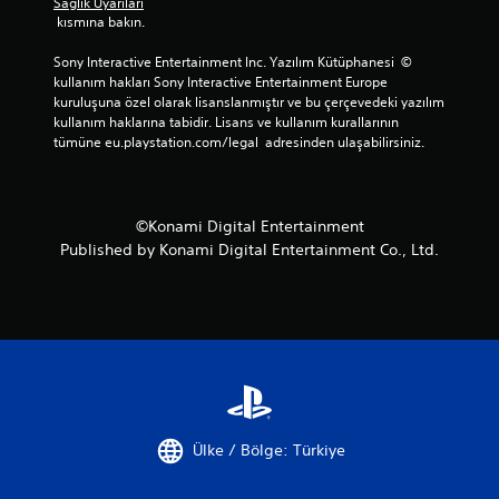
l
Sağlık Uyarıları
z
b
n
i
 kısmına bakın.
.
i
ı
n
r
s
e
Sony Interactive Entertainment Inc. Yazılım Kütüphanesi  © 
s
a
E
s
kullanım hakları Sony Interactive Entertainment Europe 
ü
ğ
ğ
n
kuruluşuna özel olarak lisanslanmıştır ve bu çerçevedeki yazılım 
r
l
e
kullanım haklarına tabidir. Lisans ve kullanım kurallarının 
i
e
a
l
tümüne eu.playstation.com/legal  adresinden ulaşabilirsiniz.
t
i
y
e
i
ç
a
r
m
i
c
i
H
n
a
o
©Konami Digital Entertainment
d
a
k
r
Published by Konami Digital Entertainment Co., Ltd.
e
ş
t
t
b
e
ı
a
a
k
r
m
s
i
d
l
m
l
a
a
a
d
g
t
y
e
ö
ı
a
s
r
c
i
u
m
h
ı
n
e
Ülke / Bölge: Türkiye
t
u
l
k
i
l
a
d
y
u