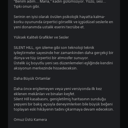
i
"Benim adım... Maria," kadın gülümsüyor. Yüzü, sesi...
i
s
b
r
Tıpkı onun gibi.
s
i
i
.
e
n
l
Serinin en iyisi olarak övülen psikolojik hayatta kalma-
s
i
i
korku oyununda ürpertici görsellik ve içgüdüsel seslerle en
l
z
Y
r
yeni donanımda ustalık eserini tecrübe et.
e
.
s
ü
r
i
k
Yüksek Kaliteli Grafikler ve Sesler
i
n
s
K
ç
i
e
SILENT HILL, ışın izleme gibi son teknoloji teknik
o
i
z
k
iyileştirmeler sayesinde her zamankinden daha gerçekçi bir
n
n
.
dünya ve tüy ürpertici bir atmosfer sunuyor.
K
a
t
Üstelik üç boyutlu yeni ses düzenlemeleri eşliğinde kendini
o
l
r
aksiyonun merkezinde hissedeceksin.
D
t
n
o
ü
y
t
l
Daha Büyük Ortamlar
a
ğ
r
H
z
m
a
a
Daha önce erişilemeyen veya yeni versiyonda ilk kez
ı
e
s
t
eklenen mekânları ve binaları keşfet.
b
l
t
Silent Hill kasabasını, genişletilmiş haritasının sunduğu
ı
u
e
l
yepyeni bir bakış açısıyla deneyimlerken bile büyük beğeni
r
l
r
toplayan eski hikâyenin tadını çıkarmaya devam edeceksin.
ı
u
l
e
G
n
a
Omuz Üstü Kamera
H
u
ö
t
ı
r
r