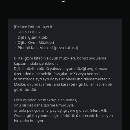
e
k
d
c
y
u
i
e
i
m
k
k
m
a
e
ş
i
s
y
e
[Deluxe Edition - İçerik]
s
e
h
k
・SILENT HILL 2
ı
v
a
i
・Dijital Çizim Kitabı
r
i
r
l
・Dijital Oyun Müzikleri
a
y
e
d
・Piramit Kafa Maskesi (pizza kutusu)
s
e
k
e
ı
s
e
d
Dijital çizim kitabı ve oyun müzikleri, bonus uygulama
n
i
t
e
kapsamındaki içeriklerdir.
d
n
i
ğ
Dijital müzik albümü yalnızca oyun müziği uygulaması
a
i
n
i
üzerinden dinlenebilir. Parçalar, MP3 veya benzeri
s
a
i
ş
formatlarda ayrı ayrı dosyalar olarak indirilememektedir.
a
z
t
t
Maske, oyunda James (ana karakter) için kullanılabilen bir
d
a
e
i
görünümdür.
e
l
r
r
c
t
s
i
Ölen eşinden bir mektup alan James,
e
a
ç
l
onu bir kez daha görme umuduyla
ö
b
e
e
onunla pek çok anıyı paylaştığı yere gidiyor: Silent Hill.
n
i
v
b
Orada, gölün yanında eşine ürkütücü derecede benzeyen
e
l
i
i
bir kadın buluyor...
m
i
r
l
l
r
e