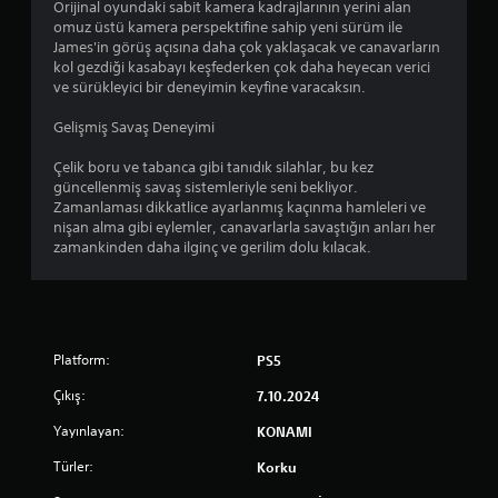
ı
Orijinal oyundaki sabit kamera kadrajlarının yerini alan
.
z
s
c
omuz üstü kamera perspektifine sahip yeni sürüm ile
l
e
ı
James'in görüş açısına daha çok yaklaşacak ve canavarların
a
l
A
l
kol gezdiği kasabayı keşfederken çok daha heyecan verici
B
l
l
ve sürükleyici bir deneyimin keyfine varacaksın.
a
a
e
t
r
s
Gelişmiş Savaş Deneyimi
r
Y
ı
m
a
K
O
Çelik boru ve tabanca gibi tanıdık silahlar, bu kez
a
z
a
y
güncellenmiş savaş sistemleriyle seni bekliyor.
d
r
ı
u
Zamanlaması dikkatlice ayarlanmış kaçınma hamleleri ve
a
a
l
n
nişan alma gibi eylemler, canavarlarla savaştığın anları her
n
k
k
a
zamankinden daha ilginç ve gerilim dolu kılacak.
t
o
o
r
e
y
n
ı
r
t
n
T
l
r
a
e
e
o
n
m
r
Platform:
PS5
l
a
i
i
l
b
Çıkış:
7.10.2024
,
z
e
i
d
l
r
Yayınlayan:
KONAMI
l
ü
i
e
ş
i
n
Türler:
Korku
A
m
r
i
l
a