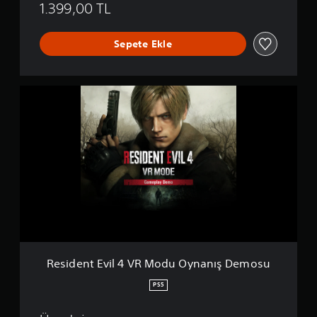
1.399,00 TL
Sepete Ekle
R
e
s
i
d
e
n
t
E
v
i
l
4
V
Resident Evil 4 VR Modu Oynanış Demosu
R
M
PS5
o
d