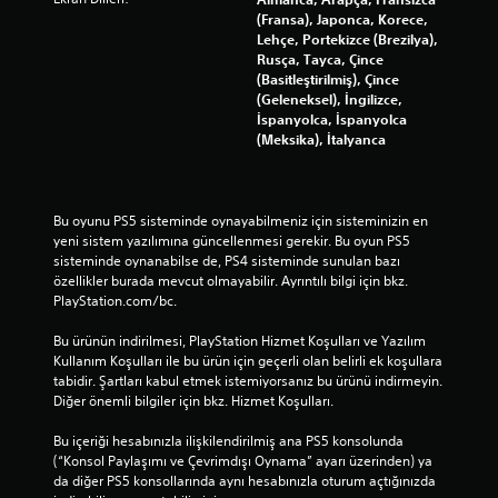
(Fransa), Japonca, Korece,
Lehçe, Portekizce (Brezilya),
Rusça, Tayca, Çince
(Basitleştirilmiş), Çince
(Geleneksel), İngilizce,
İspanyolca, İspanyolca
(Meksika), İtalyanca
Bu oyunu PS5 sisteminde oynayabilmeniz için sisteminizin en 
yeni sistem yazılımına güncellenmesi gerekir. Bu oyun PS5 
sisteminde oynanabilse de, PS4 sisteminde sunulan bazı 
özellikler burada mevcut olmayabilir. Ayrıntılı bilgi için bkz. 
PlayStation.com/bc.
Bu ürünün indirilmesi, PlayStation Hizmet Koşulları ve Yazılım 
Kullanım Koşulları ile bu ürün için geçerli olan belirli ek koşullara 
tabidir. Şartları kabul etmek istemiyorsanız bu ürünü indirmeyin. 
Diğer önemli bilgiler için bkz. Hizmet Koşulları.
Bu içeriği hesabınızla ilişkilendirilmiş ana PS5 konsolunda 
(“Konsol Paylaşımı ve Çevrimdışı Oynama” ayarı üzerinden) ya 
da diğer PS5 konsollarında aynı hesabınızla oturum açtığınızda 