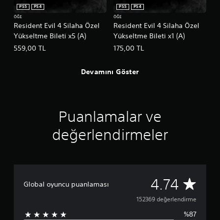
PS5
PS4
PS5
PS4
ÖĞE
ÖĞE
Resident Evil 4 Silaha Özel
Resident Evil 4 Silaha Özel
Yükseltme Bileti x5 (A)
Yükseltme Bileti x1 (A)
559,00 TL
175,00 TL
Devamını Göster
Puanlamalar ve
değerlendirmeler
1
4.74
Global oyuncu puanlaması
5
152369 değerlendirme
%87
2