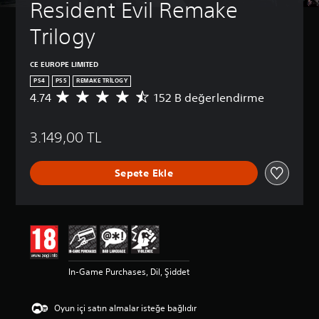
Resident Evil Remake 
Trilogy
CE EUROPE LIMITED
PS4
PS5
REMAKE TRILOGY
4.74
152 B değerlendirme
1
5
2
3.149,00 TL
B
p
u
Sepete Ekle
a
n
l
a
m
a
d
a
In-Game Purchases, Dil, Şiddet
o
r
t
Oyun içi satın almalar isteğe bağlıdır
a