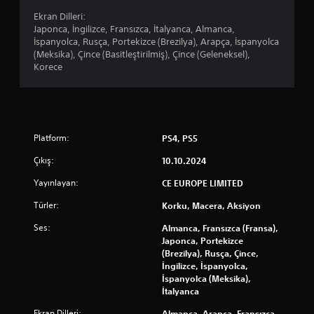
Ekran Dilleri:
Japonca, İngilizce, Fransızca, İtalyanca, Almanca,
İspanyolca, Rusça, Portekizce (Brezilya), Arapça, İspanyolca
(Meksika), Çince (Basitleştirilmiş), Çince (Geleneksel),
Korece
Platform:
PS4, PS5
Çıkış:
10.10.2024
Yayınlayan:
CE EUROPE LIMITED
Türler:
Korku, Macera, Aksiyon
Ses:
Almanca, Fransızca (Fransa),
Japonca, Portekizce
(Brezilya), Rusça, Çince,
İngilizce, İspanyolca,
İspanyolca (Meksika),
İtalyanca
Ekran Dilleri:
Almanca, Arapça, Fransızca