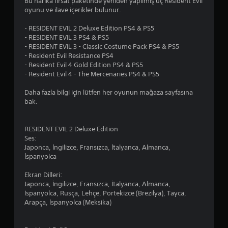
Bu harika fırsat paketinde yeniden yapılmış üç Resident Evil
4
oyunu ve ilave içerikler bulunur.
y
- RESIDENT EVIL 2 Deluxe Edition PS4 & PS5
- RESIDENT EVIL 3 PS4 & PS5
ı
- RESIDENT EVIL 3 - Classic Costume Pack PS4 & PS5
- Resident Evil Resistance PS4
l
- Resident Evil 4 Gold Edition PS4 & PS5
- Resident Evil 4 - The Mercenaries PS4 & PS5
d
Daha fazla bilgi için lütfen her oyunun mağaza sayfasına
ı
bak.
z
RESIDENT EVIL 2 Deluxe Edition
Ses:
Japonca, İngilizce, Fransızca, İtalyanca, Almanca,
İspanyolca
Ekran Dilleri:
Japonca, İngilizce, Fransızca, İtalyanca, Almanca,
İspanyolca, Rusça, Lehçe, Portekizce (Brezilya), Tayca,
Arapça, İspanyolca (Meksika)