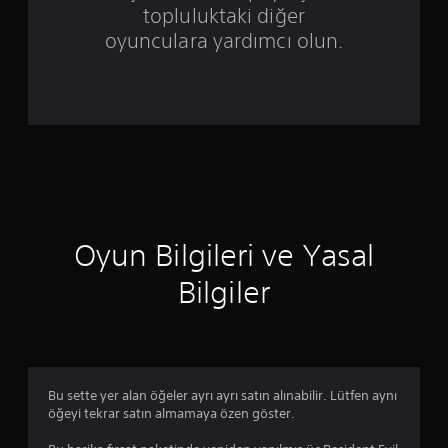
topluluktaki diğer
ü
oyunculara yardımcı olun.
z
e
r
i
n
d
Oyun Bilgileri ve Yasal
e
Bilgiler
n
4
.
Bu sette yer alan öğeler ayrı ayrı satın alınabilir. Lütfen aynı
öğeyi tekrar satın almamaya özen göster.
7