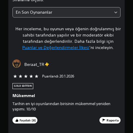
a
En Son Oynananlar
o
Her inceleme, bu oyunun veya öğenin doğrulanmış bir
r
sahibi tarafından yapılır ve bir moderatör ekibi
t
tarafından değerlendirilir. Daha fazla bilgi için
Puanlar ve Değerlendirmeler İlkesi
’ni inceleyin.
a
l
Beraat_TR
a
Puanlandı 20.1.2026
5 üzerinden 5 yıldız
m
GOLD EDITION
a
Mükemmel
Tarihin en iyi oyunlarından birisinin mükemmel yeniden
p
yapımı. 10/10
u
Faydalı (8)
Raporla
a