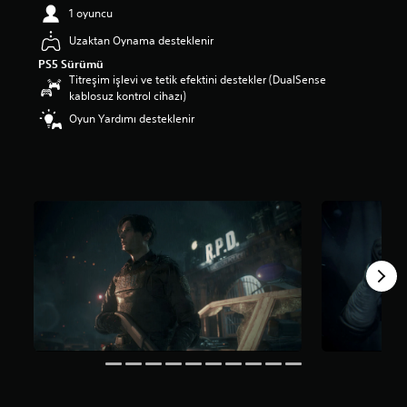
l
1 oyuncu
a
Uzaktan Oynama desteklenir
m
a
PS5 Sürümü
p
Titreşim işlevi ve tetik efektini destekler (DualSense
u
kablosuz kontrol cihazı)
a
Oyun Yardımı desteklenir
n
l
a
m
a
5
y
ı
l
d
ı
z
ü
z
e
r
i
n