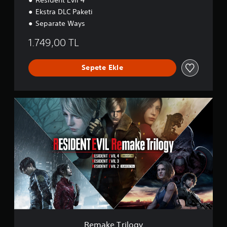
Ekstra DLC Paketi
Separate Ways
1.749,00 TL
Sepete Ekle
R
e
m
a
k
e
T
r
i
l
o
g
y
Remake Trilogy