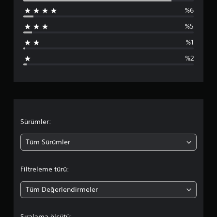
%6
3
%5
6
%1
9
%2
p
u
a
n
Sürümler:
l
Tüm Sürümler
a
Filtreleme türü:
m
Tüm Değerlendirmeler
a
d
Sıralama ölçütü: