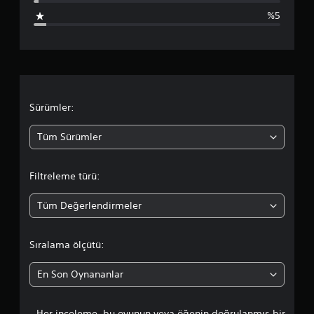
p
%5
u
a
n
l
Sürümler:
a
Tüm Sürümler
m
Filtreleme türü:
a
Tüm Değerlendirmeler
d
a
Sıralama ölçütü:
o
En Son Oynananlar
r
Her inceleme, bu oyunun veya öğenin doğrulanmış bir