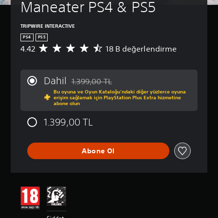
Maneater PS4 & PS5
TRIPWIRE INTERACTIVE
PS4
PS5
4.42
18 B değerlendirme
1
8
B
p
Dahil
1.399,00 TL
u
Orijinal fiyat olan 1.399,00 TL üzerinden indi
Bu oyuna ve Oyun Kataloğu’ndaki diğer yüzlerce oyuna
a
erişim sağlamak için PlayStation Plus Extra hizmetine
n
abone olun
l
a
1.399,00 TL
m
a
d
Abone Ol
a
o
r
t
a
l
a
m