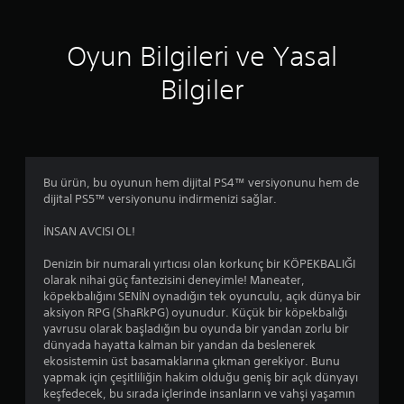
i
Oyun Bilgileri ve Yasal
n
Bilgiler
d
e
n
Bu ürün, bu oyunun hem dijital PS4™ versiyonunu hem de
4
dijital PS5™ versiyonunu indirmenizi sağlar.
.
İNSAN AVCISI OL!
4
Denizin bir numaralı yırtıcısı olan korkunç bir KÖPEKBALIĞI
olarak nihai güç fantezisini deneyimle! Maneater,
2
köpekbalığını SENİN oynadığın tek oyunculu, açık dünya bir
aksiyon RPG (ShaRkPG) oyunudur. Küçük bir köpekbalığı
y
yavrusu olarak başladığın bu oyunda bir yandan zorlu bir
dünyada hayatta kalman bir yandan da beslenerek
ı
ekosistemin üst basamaklarına çıkman gerekiyor. Bunu
yapmak için çeşitliliğin hakim olduğu geniş bir açık dünyayı
l
keşfedecek, bu sırada içlerinde insanların ve vahşi yaşamın