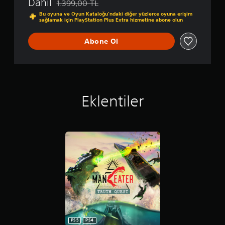
Dahil
1.399,00 TL
Orijinal fiyat olan 1.399,00 TL üzerinden indirim uy
Bu oyuna ve Oyun Kataloğu’ndaki diğer yüzlerce oyuna erişim
sağlamak için PlayStation Plus Extra hizmetine abone olun
Abone Ol
Eklentiler
PS5
PS4