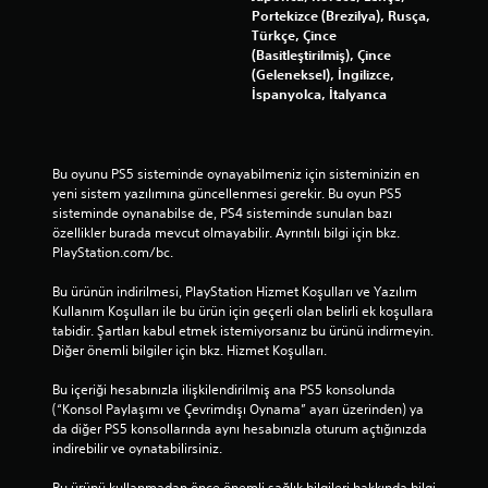
Portekizce (Brezilya), Rusça,
Türkçe, Çince
(Basitleştirilmiş), Çince
(Geleneksel), İngilizce,
İspanyolca, İtalyanca
Bu oyunu PS5 sisteminde oynayabilmeniz için sisteminizin en 
yeni sistem yazılımına güncellenmesi gerekir. Bu oyun PS5 
sisteminde oynanabilse de, PS4 sisteminde sunulan bazı 
özellikler burada mevcut olmayabilir. Ayrıntılı bilgi için bkz. 
PlayStation.com/bc.
Bu ürünün indirilmesi, PlayStation Hizmet Koşulları ve Yazılım 
Kullanım Koşulları ile bu ürün için geçerli olan belirli ek koşullara 
tabidir. Şartları kabul etmek istemiyorsanız bu ürünü indirmeyin. 
Diğer önemli bilgiler için bkz. Hizmet Koşulları.
Bu içeriği hesabınızla ilişkilendirilmiş ana PS5 konsolunda 
(“Konsol Paylaşımı ve Çevrimdışı Oynama” ayarı üzerinden) ya 
da diğer PS5 konsollarında aynı hesabınızla oturum açtığınızda 
indirebilir ve oynatabilirsiniz.
Bu ürünü kullanmadan önce önemli sağlık bilgileri hakkında bilgi 