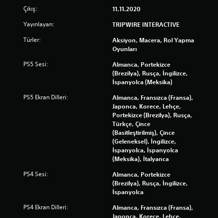
Çıkış:
11.11.2020
Yayınlayan:
TRIPWIRE INTERACTIVE
Türler:
Aksiyon, Macera, Rol Yapma
Oyunları
PS5 Sesi:
Almanca, Portekizce
(Brezilya), Rusça, İngilizce,
İspanyolca (Meksika)
PS5 Ekran Dilleri:
Almanca, Fransızca (Fransa),
Japonca, Korece, Lehçe,
Portekizce (Brezilya), Rusça,
Türkçe, Çince
(Basitleştirilmiş), Çince
(Geleneksel), İngilizce,
İspanyolca, İspanyolca
(Meksika), İtalyanca
PS4 Sesi:
Almanca, Portekizce
(Brezilya), Rusça, İngilizce,
İspanyolca
PS4 Ekran Dilleri:
Almanca, Fransızca (Fransa),
Japonca, Korece, Lehçe,