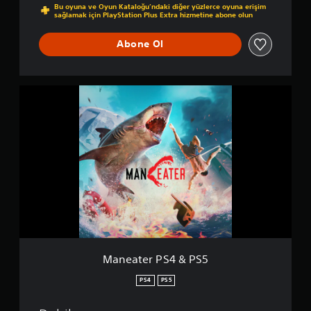
Bu oyuna ve Oyun Kataloğu’ndaki diğer yüzlerce oyuna erişim
sağlamak için PlayStation Plus Extra hizmetine abone olun
Abone Ol
M
a
n
e
a
t
e
r
P
S
4
&
P
S
Maneater PS4 & PS5
5
PS4
PS5