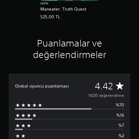
SEVIYE
Maneater: Truth Quest
525,00 TL
Puanlamalar ve
değerlendirmeler
1
4.42
Global oyuncu puanlaması
8
18235 değerlendirme
%70
2
%16
3
%7
5
%2