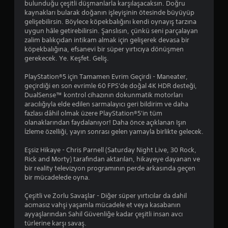
bulunduğu çeşitli düşmanlarla karşılaşacaksın. Doğru
d
kaynakları bularak doğanın işleyişinin ötesinde büyüyüp
gelişebilirsin. Böylece köpekbalığını kendi oynayış tarzına
uygun hâle getirebilirsin. Şanslısın, çünkü seni parçalayan
ı
zalim balıkçıdan intikam almak için gelişerek devasa bir
köpekbalığına, efsanevi bir süper yırtıcıya dönüşmen
z
gerekecek. Ye. Keşfet. Geliş.
PlayStation®5 için Tamamen Evrim Geçirdi - Maneater,
geçirdiği en son evrimle 60 FPS'de doğal 4K HDR desteği,
DualSense™ kontrol cihazının dokunmatik motorları
aracılığıyla elde edilen sarmalayıcı geri bildirim ve daha
fazlası dâhil olmak üzere PlayStation®5'in tüm
olanaklarından faydalanıyor! Daha önce açıklanan Işın
İzleme özelliği, yayın sonrası gelen yamayla birlikte gelecek.
Eşsiz Hikaye - Chris Parnell (Saturday Night Live, 30 Rock,
Rick and Morty) tarafından aktarılan, hikayeye dayanan ve
bir reality televizyon programının perde arkasında geçen
bir mücadelede oyna.
Çeşitli ve Zorlu Savaşlar - Diğer süper yırtıcılar da dahil
acımasız vahşi yaşamla mücadele et veya kasabanın
ayyaşlarından Sahil Güvenliğe kadar çeşitli insan avcı
türlerine karşı savaş.