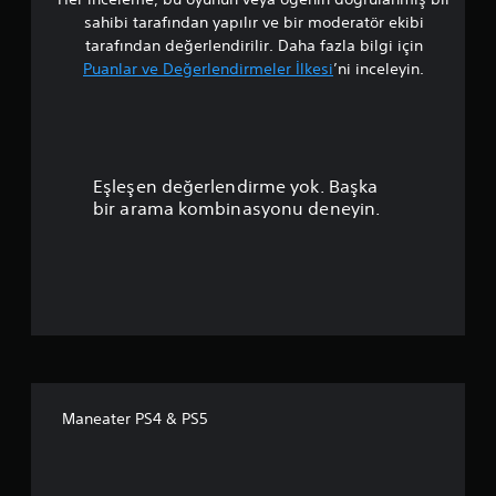
t
sahibi tarafından yapılır ve bir moderatör ekibi
a
tarafından değerlendirilir. Daha fazla bilgi için
Puanlar ve Değerlendirmeler İlkesi
’ni inceleyin.
l
a
m
Eşleşen değerlendirme yok. Başka
a
bir arama kombinasyonu deneyin.
p
u
a
n
l
Maneater PS4 & PS5
a