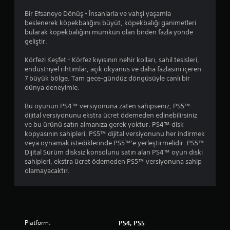
Bir Efsaneye Dönüş - İnsanlarla ve vahşi yaşamla
beslenerek köpekbalığını büyüt, köpekbalığı ganimetleri
bularak köpekbalığını mümkün olan birden fazla yönde
geliştir.
Körfezi Keşfet - Körfez kıyısının nehir kolları, sahil tesisleri,
endüstriyel rıhtımlar, açık okyanus ve daha fazlasını içeren
7 büyük bölge. Tam gece-gündüz döngüsüyle canlı bir
dünya deneyimle.
Bu oyunun PS4™ versiyonuna zaten sahipseniz, PS5™
dijital versiyonunu ekstra ücret ödemeden edinebilirsiniz
ve bu ürünü satın almanıza gerek yoktur. PS4™ disk
kopyasının sahipleri, PS5™ dijital versiyonunu her indirmek
veya oynamak istediklerinde PS5™'e yerleştirmelidir. PS5™
Dijital Sürüm disksiz konsolunu satın alan PS4™ oyun diski
sahipleri, ekstra ücret ödemeden PS5™ versiyonuna sahip
olamayacaktır.
Platform:
PS4, PS5