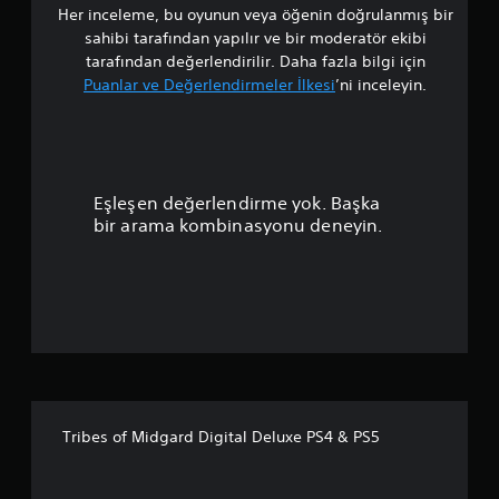
Her inceleme, bu oyunun veya öğenin doğrulanmış bir
a
sahibi tarafından yapılır ve bir moderatör ekibi
l
tarafından değerlendirilir. Daha fazla bilgi için
Puanlar ve Değerlendirmeler İlkesi
’ni inceleyin.
a
m
a
Eşleşen değerlendirme yok. Başka
p
bir arama kombinasyonu deneyin.
u
a
n
l
a
Tribes of Midgard Digital Deluxe PS4 & PS5
m