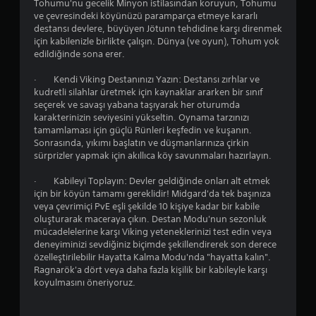
Tohumu'nu gecelik Minyon istilasından koruyun, Tohumu
ve çevresindeki köyünüzü paramparça etmeye kararlı
destansı devlere, büyüyen Jötunn tehdidine karşı direnmek
için kabilenizle birlikte çalışın. Dünya (ve oyun), Tohum yok
edildiğinde sona erer.
· Kendi Viking Destanınızı Yazın: Destansı zırhlar ve
kudretli silahlar üretmek için kaynaklar ararken bir sınıf
seçerek ve savaşı yabana taşıyarak her oturumda
karakterinizin seviyesini yükseltin. Oynama tarzınızı
tamamlaması için güçlü Rünleri keşfedin ve kuşanın.
Sonrasında, yıkımı başlatın ve düşmanlarınıza çirkin
sürprizler yapmak için akıllıca köy savunmaları hazırlayın.
· Kabileyi Toplayın: Devler geldiğinde onları alt etmek
için bir köyün tamamı gereklidir! Midgard'da tek başınıza
veya çevrimiçi PvE eşli şekilde 10 kişiye kadar bir kabile
oluşturarak maceraya çıkın. Destan Modu'nun sezonluk
mücadelelerine karşı Viking yeteneklerinizi test edin veya
deneyiminizi sevdiğiniz biçimde şekillendirerek son derece
özelleştirilebilir Hayatta Kalma Modu'nda "hayatta kalın".
Ragnarök'a dört veya daha fazla kişilik bir kabileyle karşı
koyulmasını öneriyoruz.