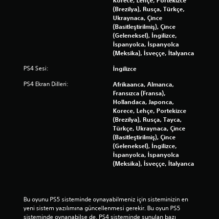
(Brezilya), Rusça, Türkçe,
Ukraynaca, Çince
(Basitleştirilmiş), Çince
(Geleneksel), İngilizce,
İspanyolca, İspanyolca
(Meksika), İsveççe, İtalyanca
PS4 Sesi:
İngilizce
PS4 Ekran Dilleri:
Afrikaanca, Almanca,
Fransızca (Fransa),
Hollandaca, Japonca,
Korece, Lehçe, Portekizce
(Brezilya), Rusça, Tayca,
Türkçe, Ukraynaca, Çince
(Basitleştirilmiş), Çince
(Geleneksel), İngilizce,
İspanyolca, İspanyolca
(Meksika), İsveççe, İtalyanca
Bu oyunu PS5 sisteminde oynayabilmeniz için sisteminizin en 
yeni sistem yazılımına güncellenmesi gerekir. Bu oyun PS5 
sisteminde oynanabilse de, PS4 sisteminde sunulan bazı 