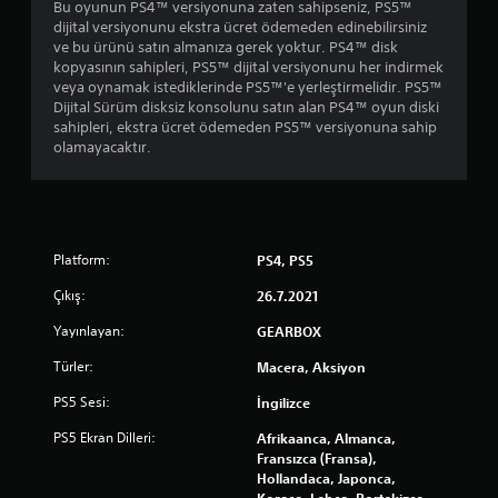
Bu oyunun PS4™ versiyonuna zaten sahipseniz, PS5™
dijital versiyonunu ekstra ücret ödemeden edinebilirsiniz
ve bu ürünü satın almanıza gerek yoktur. PS4™ disk
kopyasının sahipleri, PS5™ dijital versiyonunu her indirmek
veya oynamak istediklerinde PS5™'e yerleştirmelidir. PS5™
Dijital Sürüm disksiz konsolunu satın alan PS4™ oyun diski
sahipleri, ekstra ücret ödemeden PS5™ versiyonuna sahip
olamayacaktır.
Platform:
PS4, PS5
Çıkış:
26.7.2021
Yayınlayan:
GEARBOX
Türler:
Macera, Aksiyon
PS5 Sesi:
İngilizce
PS5 Ekran Dilleri:
Afrikaanca, Almanca,
Fransızca (Fransa),
Hollandaca, Japonca,
Korece, Lehçe, Portekizce