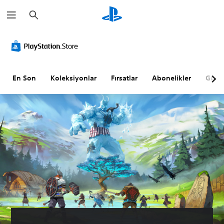
A
r
a
m
a
En Son
Koleksiyonlar
Fırsatlar
Abonelikler
Göz A