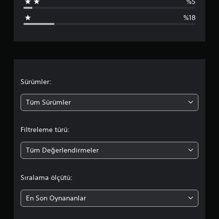
%5
u
%18
a
n
l
a
Sürümler:
m
Tüm Sürümler
a
Filtreleme türü:
d
Tüm Değerlendirmeler
a
o
Sıralama ölçütü:
r
En Son Oynananlar
t