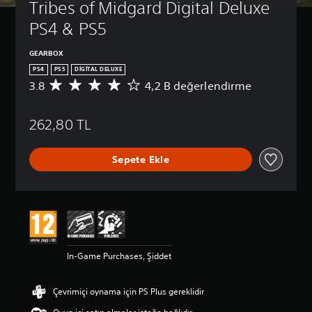
Tribes of Midgard Digital Deluxe 
PS4 & PS5
GEARBOX
PS4
PS5
DIGITAL DELUXE
3.8
4,2 B değerlendirme
4
,
2
262,80 TL
B
p
u
Sepete Ekle
a
n
l
a
m
a
d
a
In-Game Purchases, Şiddet
o
r
t
Çevrimiçi oynama için PS Plus gereklidir
a
l