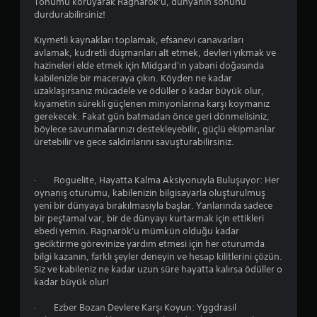
ı
Tohumu koruyarak Ragnarök'u, dünyanın sonunu
durdurabilirsiniz!
z
Kıymetli kaynakları toplamak, efsanevi canavarları
avlamak, kudretli düşmanları alt etmek, devleri yıkmak ve
hazineleri elde etmek için Midgard'ın yabani doğasında
kabilenizle bir maceraya çıkın. Köyden ne kadar
uzaklaşırsanız mücadele ve ödüller o kadar büyük olur,
kıyametin sürekli güçlenen minyonlarına karşı koymanız
gerekecek. Fakat gün batmadan önce geri dönmelisiniz,
böylece savunmalarınızı destekleyebilir, güçlü ekipmanlar
üretebilir ve gece saldırılarını savuşturabilirsiniz.
· Roguelite, Hayatta Kalma Aksiyonuyla Buluşuyor: Her
oynanış oturumu, kabilenizin bilgisayarla oluşturulmuş
yeni bir dünyaya bırakılmasıyla başlar. Yanlarında sadece
bir peştamal var, bir de dünyayı kurtarmak için ettikleri
ebedi yemin. Ragnarök'u mümkün olduğu kadar
geciktirme görevinize yardım etmesi için her oturumda
bilgi kazanın, farklı şeyler deneyin ve hesap kilitlerini çözün.
Siz ve kabileniz ne kadar uzun süre hayatta kalırsa ödüller o
kadar büyük olur!
· Ezber Bozan Devlere Karşı Koyun: Yggdrasil