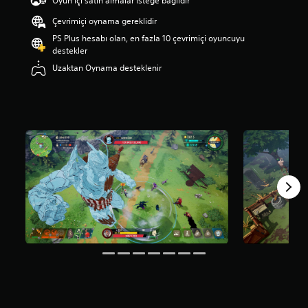
Oyun içi satın almalar isteğe bağlıdır
a
Çevrimiçi oynama gereklidir
m
a
PS Plus hesabı olan, en fazla 10 çevrimiçi oyuncuyu
p
destekler
u
Uzaktan Oynama desteklenir
a
n
l
a
m
a
5
y
ı
l
d
ı
z
ü
z
e
r
i
n