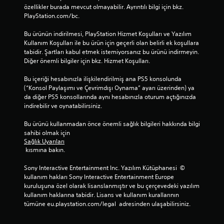
özellikler burada mevcut olmayabilir. Ayrıntılı bilgi için bkz. 
PlayStation.com/bc.
Bu ürünün indirilmesi, PlayStation Hizmet Koşulları ve Yazılım 
Kullanım Koşulları ile bu ürün için geçerli olan belirli ek koşullara 
tabidir. Şartları kabul etmek istemiyorsanız bu ürünü indirmeyin. 
Diğer önemli bilgiler için bkz. Hizmet Koşulları.
Bu içeriği hesabınızla ilişkilendirilmiş ana PS5 konsolunda 
(“Konsol Paylaşımı ve Çevrimdışı Oynama” ayarı üzerinden) ya 
da diğer PS5 konsollarında aynı hesabınızla oturum açtığınızda 
indirebilir ve oynatabilirsiniz.
Bu ürünü kullanmadan önce önemli sağlık bilgileri hakkında bilgi 
sahibi olmak için 
Sağlık Uyarıları
 kısmına bakın.
Sony Interactive Entertainment Inc. Yazılım Kütüphanesi  © 
kullanım hakları Sony Interactive Entertainment Europe 
kuruluşuna özel olarak lisanslanmıştır ve bu çerçevedeki yazılım 
kullanım haklarına tabidir. Lisans ve kullanım kurallarının 
tümüne eu.playstation.com/legal  adresinden ulaşabilirsiniz.