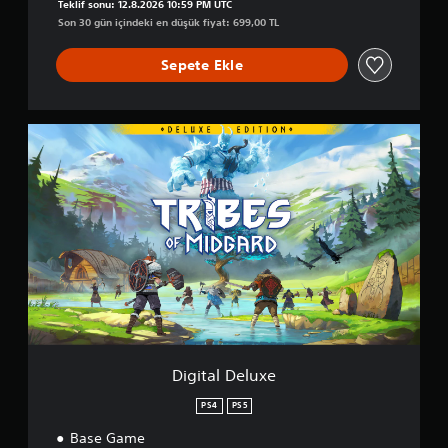
Teklif sonu: 12.8.2026 10:59 PM UTC
5
Son 30 gün içindeki en düşük fiyat: 699,00 TL
Sepete Ekle
D
i
g
i
t
a
l
D
e
l
u
x
e
Digital Deluxe
PS4
PS5
Base Game