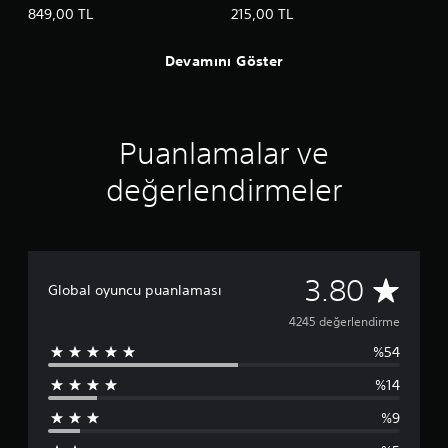
849,00 TL
215,00 TL
Devamını Göster
Puanlamalar ve
değerlendirmeler
4
3.80
Global oyuncu puanlaması
2
4245 değerlendirme
%54
4
%14
5
%9
p