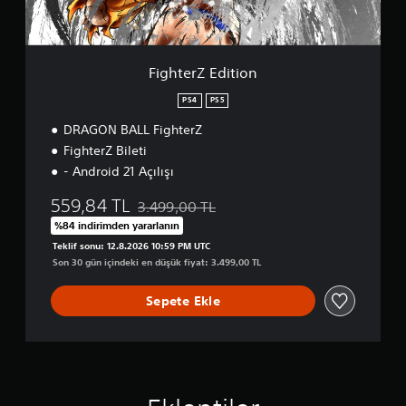
d
i
t
i
o
FighterZ Edition
n
PS4
PS5
DRAGON BALL FighterZ
FighterZ Bileti
- Android 21 Açılışı
559,84 TL
3.499,00 TL
Orijinal fiyat olan 3.499,00 TL üzerinden ind
%84 indirimden yararlanın
Teklif sonu: 12.8.2026 10:59 PM UTC
Son 30 gün içindeki en düşük fiyat: 3.499,00 TL
Sepete Ekle