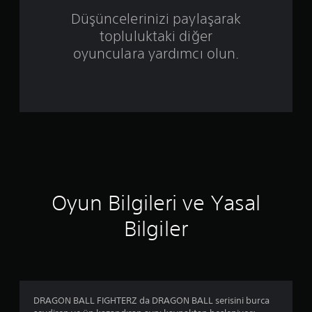
d
Düşüncelerinizi paylaşarak
ı
topluluktaki diğer
z
oyunculara yardımcı olun.
ü
z
e
r
i
Oyun Bilgileri ve Yasal
n
Bilgiler
d
e
n
DRAGON BALL FIGHTERZ da DRAGON BALL serisini burca