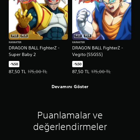
PS5
PS4
PS5
PS4
KARAKTER
KARAKTER
DRAGON BALL FighterZ -
DRAGON BALL FighterZ -
Super Baby 2
Vegito (SSGSS)
-%50
-%50
Teklif edilen fiyat, 87,50 TL. Orijinal fiyat, 175,00 TL.
Teklif edilen fiyat, 87,50 TL. Oriji
87,50 TL
175,00 TL
87,50 TL
175,00 TL
Devamını Göster
Puanlamalar ve
değerlendirmeler