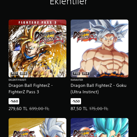
Eklentiler
PS5
PS4
PS5
PS4
EKLENTI PAKETI
KARAKTER
Dragon Ball FighterZ -
Dragon Ball FighterZ - Goku
FighterZ Pass 3
(Ultra Instinct)
-%60
-%50
Teklif edilen fiyat, 279,60 TL. Orijinal fiyat, 699,00 TL.
Teklif edilen fiyat, 87,50 TL. Oriji
279,60 TL
699,00 TL
87,50 TL
175,00 TL