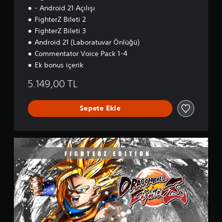
- Android 21 Açılışı
FighterZ Bileti 2
FighterZ Bileti 3
Android 21 (Laboratuvar Önlüğü)
Commentator Voice Pack 1-4
Ek bonus içerik
5.149,00 TL
Sepete Ekle
F
i
g
h
t
e
r
Z
E