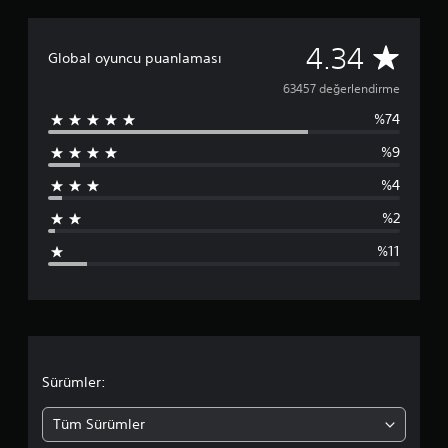
6
4.34
Global oyuncu puanlaması
3
63457 değerlendirme
%74
4
%9
5
%4
7
%2
p
%11
u
a
n
l
Sürümler:
a
Tüm Sürümler