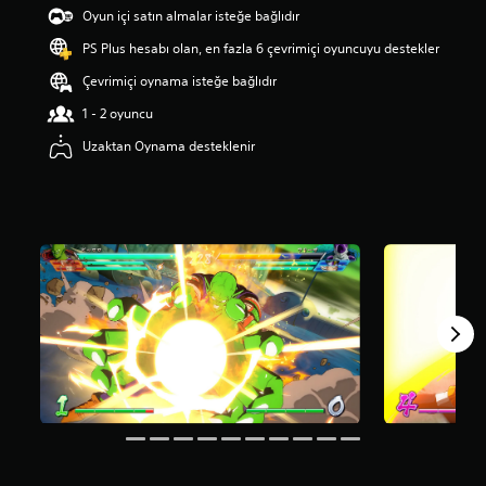
a
Oyun içi satın almalar isteğe bağlıdır
m
PS Plus hesabı olan, en fazla 6 çevrimiçi oyuncuyu destekler
a
p
Çevrimiçi oynama isteğe bağlıdır
u
a
1 - 2 oyuncu
n
Uzaktan Oynama desteklenir
l
a
m
a
5
y
ı
l
d
ı
z
ü
z
e
r
i
n
d