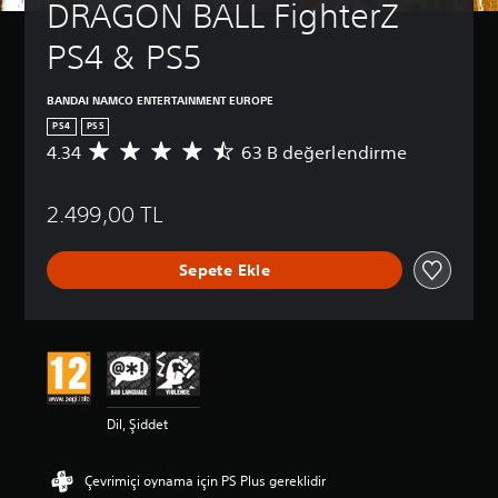
DRAGON BALL FighterZ 
PS4 & PS5
BANDAI NAMCO ENTERTAINMENT EUROPE
PS4
PS5
4.34
63 B değerlendirme
6
3
B
2.499,00 TL
p
u
a
Sepete Ekle
n
l
a
m
a
d
a
o
Dil, Şiddet
r
t
a
Çevrimiçi oynama için PS Plus gereklidir
l