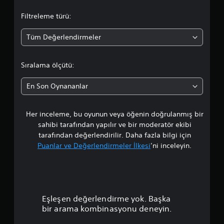
m
Filtreleme türü:
a
Tüm Değerlendirmeler
d
a
Sıralama ölçütü:
o
En Son Oynananlar
r
Her inceleme, bu oyunun veya öğenin doğrulanmış bir
t
sahibi tarafından yapılır ve bir moderatör ekibi
a
tarafından değerlendirilir. Daha fazla bilgi için
Puanlar ve Değerlendirmeler İlkesi
’ni inceleyin.
l
a
m
Eşleşen değerlendirme yok. Başka
a
bir arama kombinasyonu deneyin.