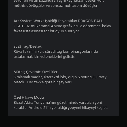
4
sevdiren ve ün kazandıran aynı kaynaktan besleniyor:
müthiş dövüşçüler ve sonsuz muhteşem dövüşler.
.
3
Arc System Works işbirliği ile yaratılan DRAGON BALL
FIGHTERZ mükemmel Anime grafikleri ile öğrenmesi kolay
4
fakat ustalaşması zor bir oyun sunuyor.
y
3vs3 Tag/Destek
ı
Rüya takımını kur, süratli tag kombinasyonlarında
ustalaşmak için yeteneklerini geliştir.
l
d
Müthiş Çevrimiçi Özellikler
Sıralamalı maçlar, ikteraktif lobi, çılgın 6 oyunculu Party
Match.. Her zevke göre bir şey var!
ı
z
Özel Hikaye Modu
Bizzat Akira Toriyama'nın gözetiminde yaratılan yeni
karakter Android 21'in yer aldığı yepyeni hikayeyi keşfet.