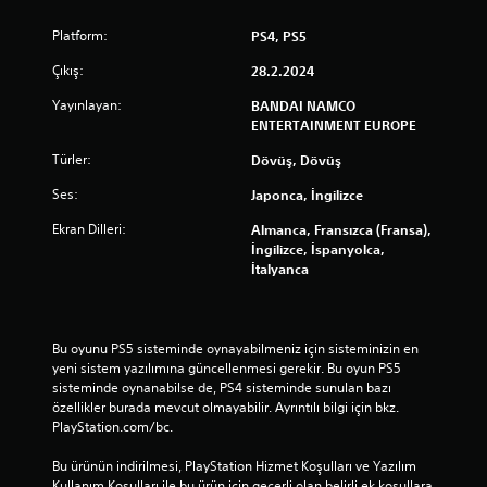
Platform:
PS4, PS5
Çıkış:
28.2.2024
Yayınlayan:
BANDAI NAMCO
ENTERTAINMENT EUROPE
Türler:
Dövüş, Dövüş
Ses:
Japonca, İngilizce
Ekran Dilleri:
Almanca, Fransızca (Fransa),
İngilizce, İspanyolca,
İtalyanca
Bu oyunu PS5 sisteminde oynayabilmeniz için sisteminizin en 
yeni sistem yazılımına güncellenmesi gerekir. Bu oyun PS5 
sisteminde oynanabilse de, PS4 sisteminde sunulan bazı 
özellikler burada mevcut olmayabilir. Ayrıntılı bilgi için bkz. 
PlayStation.com/bc.
Bu ürünün indirilmesi, PlayStation Hizmet Koşulları ve Yazılım 
Kullanım Koşulları ile bu ürün için geçerli olan belirli ek koşullara 