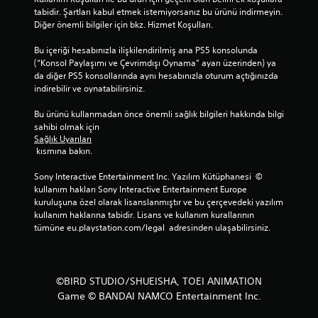
tabidir. Şartları kabul etmek istemiyorsanız bu ürünü indirmeyin. 
Diğer önemli bilgiler için bkz. Hizmet Koşulları.
Bu içeriği hesabınızla ilişkilendirilmiş ana PS5 konsolunda 
(“Konsol Paylaşımı ve Çevrimdışı Oynama” ayarı üzerinden) ya 
da diğer PS5 konsollarında aynı hesabınızla oturum açtığınızda 
indirebilir ve oynatabilirsiniz.
Bu ürünü kullanmadan önce önemli sağlık bilgileri hakkında bilgi 
sahibi olmak için 
Sağlık Uyarıları
 kısmına bakın.
Sony Interactive Entertainment Inc. Yazılım Kütüphanesi  © 
kullanım hakları Sony Interactive Entertainment Europe 
kuruluşuna özel olarak lisanslanmıştır ve bu çerçevedeki yazılım 
kullanım haklarına tabidir. Lisans ve kullanım kurallarının 
tümüne eu.playstation.com/legal  adresinden ulaşabilirsiniz.
©BIRD STUDIO/SHUEISHA, TOEI ANIMATION
Game © BANDAI NAMCO Entertainment Inc.