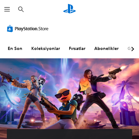
A
r
a
m
a
En Son
Koleksiyonlar
Fırsatlar
Abonelikler
Göz A