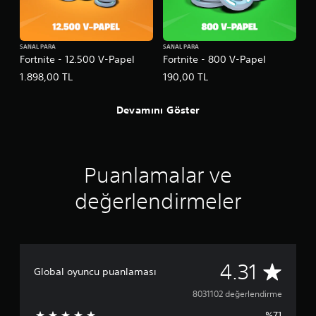
SANAL PARA
SANAL PARA
Fortnite - 12.500 V-Papel
Fortnite - 800 V-Papel
1.898,00 TL
190,00 TL
Devamını Göster
Puanlamalar ve
değerlendirmeler
8
4.31
Global oyuncu puanlaması
0
8031102 değerlendirme
%71