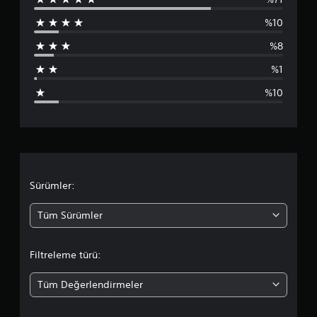
3
%10
1
%8
1
%1
0
%10
2
p
u
a
Sürümler:
n
Tüm Sürümler
l
Filtreleme türü:
a
Tüm Değerlendirmeler
m