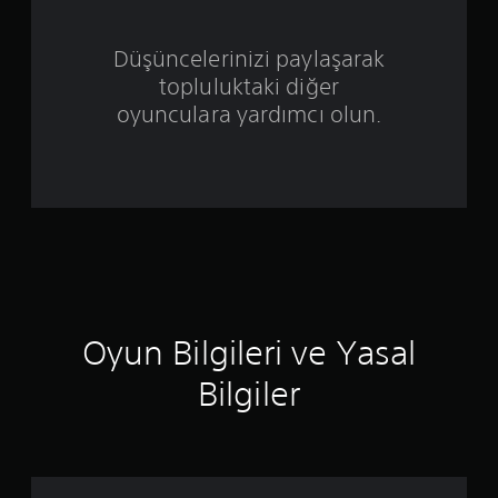
z
Düşüncelerinizi paylaşarak
ü
topluluktaki diğer
oyunculara yardımcı olun.
z
e
r
i
n
d
Oyun Bilgileri ve Yasal
e
Bilgiler
n
4
.