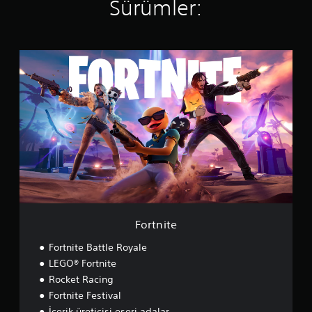
Sürümler:
4
.
3
1
F
y
o
ı
r
l
t
d
n
ı
i
z
t
e
Fortnite
Fortnite Battle Royale
LEGO® Fortnite
Rocket Racing
Fortnite Festival
İçerik üreticisi eseri adalar