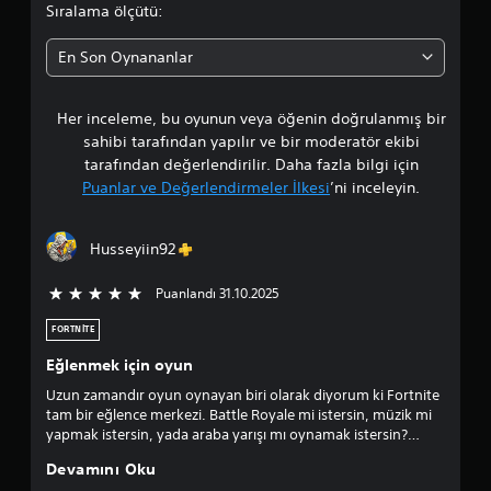
a
Sıralama ölçütü:
d
En Son Oynananlar
a
Her inceleme, bu oyunun veya öğenin doğrulanmış bir
o
sahibi tarafından yapılır ve bir moderatör ekibi
r
tarafından değerlendirilir. Daha fazla bilgi için
Puanlar ve Değerlendirmeler İlkesi
’ni inceleyin.
t
a
Husseyiin92
l
Puanlandı 31.10.2025
5 üzerinden 5 yıldız
a
FORTNITE
m
Eğlenmek için oyun
Uzun zamandır oyun oynayan biri olarak diyorum ki Fortnite
a
tam bir eğlence merkezi. Battle Royale mi istersin, müzik mi
yapmak istersin, yada araba yarışı mı oynamak istersin?
p
Hepsi bu oyunda. Özellikle farklı karakterlerin oyuna
Devamını Oku
eklenmesi ve sezonların temalarının değişmesi oyunculara