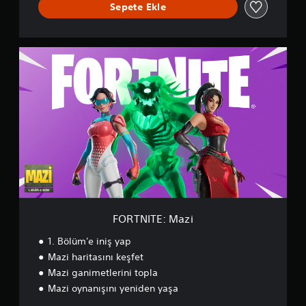
Sepete Ekle
d
F
O
R
T
N
I
T
E
:
M
a
z
i
FORTNITE: Mazi
1. Bölüm'e iniş yap
Mazi haritasını keşfet
Mazi ganimetlerini topla
Mazi oynanışını yeniden yaşa