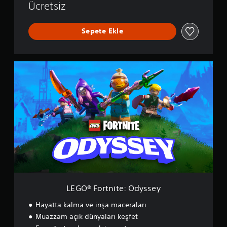
Ücretsiz
Sepete Ekle
L
E
G
O
®
F
o
r
t
n
i
t
e
:
LEGO® Fortnite: Odyssey
O
d
Hayatta kalma ve inşa maceraları
y
Muazzam açık dünyaları keşfet
s