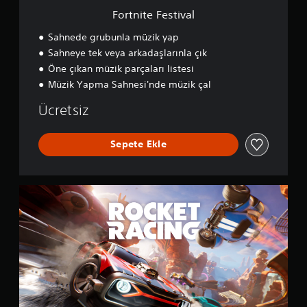
v
Fortnite Festival
a
l
Sahnede grubunla müzik yap
Sahneye tek veya arkadaşlarınla çık
Öne çıkan müzik parçaları listesi
Müzik Yapma Sahnesi'nde müzik çal
Ücretsiz
Sepete Ekle
R
o
c
k
e
t
R
a
c
i