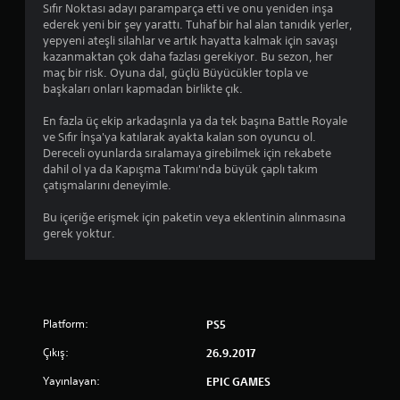
Sıfır Noktası adayı paramparça etti ve onu yeniden inşa
3
ederek yeni bir şey yarattı. Tuhaf bir hal alan tanıdık yerler,
yepyeni ateşli silahlar ve artık hayatta kalmak için savaşı
1
kazanmaktan çok daha fazlası gerekiyor. Bu sezon, her
maç bir risk. Oyuna dal, güçlü Büyücükler topla ve
y
başkaları onları kapmadan birlikte çık.
ı
En fazla üç ekip arkadaşınla ya da tek başına Battle Royale
ve Sıfır İnşa'ya katılarak ayakta kalan son oyuncu ol.
l
Dereceli oyunlarda sıralamaya girebilmek için rekabete
dahil ol ya da Kapışma Takımı'nda büyük çaplı takım
d
çatışmalarını deneyimle.
Bu içeriğe erişmek için paketin veya eklentinin alınmasına
ı
gerek yoktur.
z
Platform:
PS5
Çıkış:
26.9.2017
Yayınlayan:
EPIC GAMES