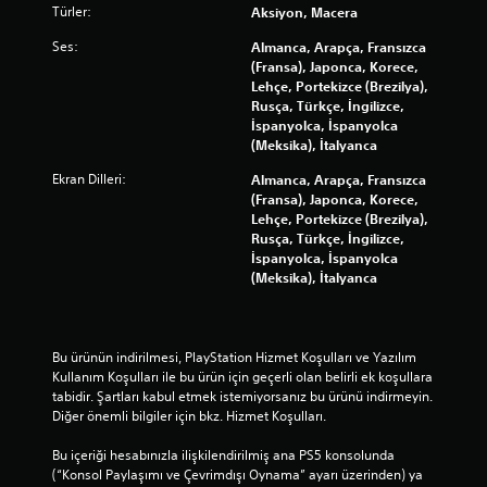
Türler:
Aksiyon, Macera
Ses:
Almanca, Arapça, Fransızca
(Fransa), Japonca, Korece,
Lehçe, Portekizce (Brezilya),
Rusça, Türkçe, İngilizce,
İspanyolca, İspanyolca
(Meksika), İtalyanca
Ekran Dilleri:
Almanca, Arapça, Fransızca
(Fransa), Japonca, Korece,
Lehçe, Portekizce (Brezilya),
Rusça, Türkçe, İngilizce,
İspanyolca, İspanyolca
(Meksika), İtalyanca
Bu ürünün indirilmesi, PlayStation Hizmet Koşulları ve Yazılım 
Kullanım Koşulları ile bu ürün için geçerli olan belirli ek koşullara 
tabidir. Şartları kabul etmek istemiyorsanız bu ürünü indirmeyin. 
Diğer önemli bilgiler için bkz. Hizmet Koşulları.
Bu içeriği hesabınızla ilişkilendirilmiş ana PS5 konsolunda 
(“Konsol Paylaşımı ve Çevrimdışı Oynama” ayarı üzerinden) ya 