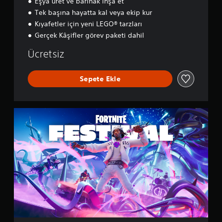
Eşya üret ve barınak inşa et
s
e
Tek başına hayatta kal veya ekip kur
y
Kıyafetler için yeni LEGO® tarzları
Gerçek Kâşifler görev paketi dahil
Ücretsiz
Sepete Ekle
F
o
r
t
n
i
t
e
F
e
s
t
i