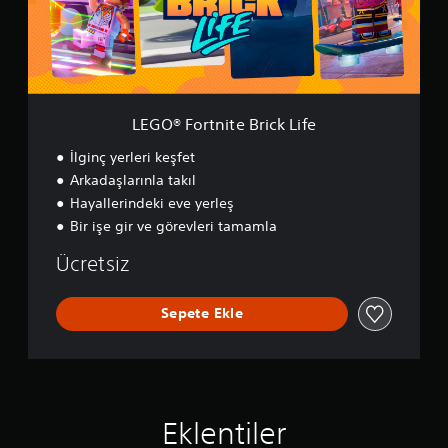
r
t
n
i
t
e
B
LEGO® Fortnite Brick Life
r
i
İlginç yerleri keşfet
c
Arkadaşlarınla takıl
k
Hayallerindeki eve yerleş
L
i
Bir işe gir ve görevleri tamamla
f
e
Ücretsiz
Sepete Ekle
Eklentiler