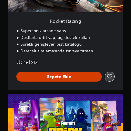
n
g
Rocket Racing
Supersonik arcade yarış
Dostlarla drift yap, uç, destek kullan
Sürekli genişleyen pist katalogu
Dereceli sıralamasında zirveye tırman
Ücretsiz
Sepete Ekle
L
E
G
O
®
F
o