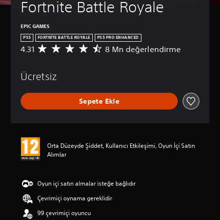
Fortnite Battle Royale
EPIC GAMES
PS5
FORTNITE BATTLE ROYALE
PS5 PRO ENHANCED
4.31
8 Mn değerlendirme
8
M
n
Ücretsiz
p
u
a
Sepete Ekle
n
l
a
m
a
Orta Düzeyde Şiddet, Kullanıcı Etkileşimi, Oyun İçi Satın
d
Alımlar
a
o
r
t
Oyun içi satın almalar isteğe bağlıdır
a
Çevrimiçi oynama gereklidir
l
a
99 çevrimiçi oyuncu
m