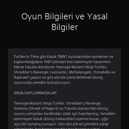
i
Oyun Bilgileri ve Yasal
n
Bilgiler
d
e
n
Turtles In Time gibi klasik TMNT oyunlarından esinlenen ve
4
kaplumbağaların 1987 yılından beri eskimeyen tasarımını
tekrar hayata döndüren Teenage Mutant Ninja Turtles:
.
Shredder's Revenge; Leonardo, Michelangelo, Donatello ve
Raphael'i çarpıcı ve göz alıcı bir yana ilerlemeli dövüş
5
oyununda yeniden buluşturuyor.
9
NİNJA KAPLUMBAĞALAR
y
Teenage Mutant Ninja Turtles: Shredder's Revenge;
Dotemu (Street of Rage 4) ve Tribute Games'teki dövüş
ı
oyunu uzmanları tarafından sizler için hazırlanmış, temelleri
eskimeyen klasik dövüş mekanikleri üzerine kuran, çığır
l
açıcı bir oynanış sunuyor. Göz alıcı piksel çizimlere sahip