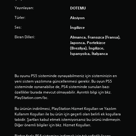
Yayınlayan:
DOTEMU
Türler:
Aksiyon
Ses:
İngilizce
Ekran Dilleri:
Almanca, Fransızca (Fransa),
Japonca, Portekizce
(Brezilya), İngilizce,
İspanyolca, İtalyanca
Bu oyunu PS5 sisteminde oynayabilmeniz için sisteminizin en 
yeni sistem yazılımına güncellenmesi gerekir. Bu oyun PS5 
sisteminde oynanabilse de, PS4 sisteminde sunulan bazı 
özellikler burada mevcut olmayabilir. Ayrıntılı bilgi için bkz. 
PlayStation.com/bc.
Bu ürünün indirilmesi, PlayStation Hizmet Koşulları ve Yazılım 
Kullanım Koşulları ile bu ürün için geçerli olan belirli ek koşullara 
tabidir. Şartları kabul etmek istemiyorsanız bu ürünü indirmeyin. 
Diğer önemli bilgiler için bkz. Hizmet Koşulları.
Birden fazla PS4 sistemine indirmek için tek seferlik lisans 