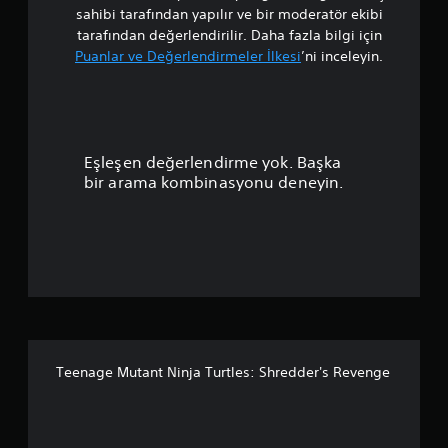
t
sahibi tarafından yapılır ve bir moderatör ekibi
a
tarafından değerlendirilir. Daha fazla bilgi için
Puanlar ve Değerlendirmeler İlkesi
’ni inceleyin.
l
a
m
Eşleşen değerlendirme yok. Başka
a
bir arama kombinasyonu deneyin.
p
u
a
n
l
Teenage Mutant Ninja Turtles: Shredder's Revenge
a
m