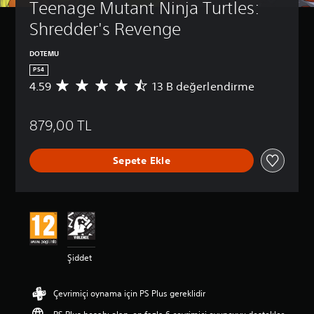
Teenage Mutant Ninja Turtles: 
Shredder's Revenge
DOTEMU
PS4
4.59
13 B değerlendirme
1
3
B
879,00 TL
p
u
a
Sepete Ekle
n
l
a
m
a
d
a
o
Şiddet
r
t
a
Çevrimiçi oynama için PS Plus gereklidir
l
a