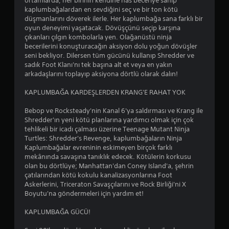
ortamlarda, her birinin kendine has beceriye sahip
d
kaplumbağalardan en sevdiğini seç ve bir ton kötü
düşmanlarını döverek ilerle. Her kaplumbağa sana farklı bir
oyun deneyimi yaşatacak. Dövüşçünü seçip karşına
ı
çıkanları çılgın kombolarla yen. Olağanüstü ninja
becerilerini konuşturacağın aksiyon dolu yoğun dövüşler
z
seni bekliyor. Dilersen tüm gücünü kullanıp Shredder ve
sadık Foot Klanı'nı tek başına alt et veya en yakın
arkadaşlarını toplayıp aksiyona dörtlü olarak dalın!
KAPLUMBAĞA KARDEŞLERDEN KRANG'E RAHAT YOK
Bebop ve Rocksteady'nin Kanal 6'ya saldırması ve Krang ile
Shredder'ın yeni kötü planlarına yardımcı olmak için çok
tehlikeli bir icadı çalması üzerine Teenage Mutant Ninja
Turtles: Shredder's Revenge, kaplumbağaların Ninja
Kaplumbağalar evreninin eskimeyen birçok farklı
mekânında savaşına tanıklık edecek. Kötülerin korkusu
olan bu dörtlüye; Manhattan'dan Coney Island'a, şehrin
çatılarından kötü kokulu kanalizasyonlarına Foot
Askerlerini, Triceraton Savaşçılarını ve Rock Birliği'ni X
Boyutu'na göndermeleri için yardım et!
KAPLUMBAĞA GÜCÜ!