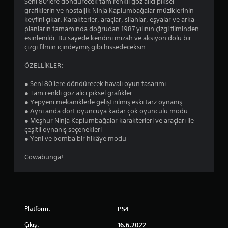
Seni 80'lere döndürecek tam renkli göz alıcı piksel
grafiklerin ve nostaljik Ninja Kaplumbağalar müziklerinin
keyfini çıkar. Karakterler, araçlar, silahlar, eşyalar ve arka
planların tamamında doğrudan 1987 yılının çizgi filminden
esinlenildi. Bu sayede kendini mizah ve aksiyon dolu bir
çizgi filmin içindeymiş gibi hissedeceksin.
ÖZELLİKLER:
● Seni 80'lere döndürecek havalı oyun tasarımı
● Tam renkli göz alıcı piksel grafikler
● Yepyeni mekaniklerle geliştirilmiş eski tarz oynanış
● Aynı anda dört oyuncuya kadar çok oyunculu modu
● Meşhur Ninja Kaplumbağalar karakterleri ve araçları ile
çeşitli oynanış seçenekleri
● Yeni ve bomba bir hikâye modu
Cowabunga!
Platform:
PS4
Çıkış:
16.6.2022