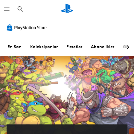
A
r
a
m
a
En Son
Koleksiyonlar
Fırsatlar
Abonelikler
Göz A