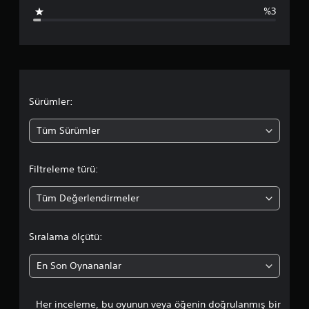
p
%3
u
a
n
l
Sürümler:
a
Tüm Sürümler
m
Filtreleme türü:
a
Tüm Değerlendirmeler
d
a
Sıralama ölçütü:
o
En Son Oynananlar
r
Her inceleme, bu oyunun veya öğenin doğrulanmış bir