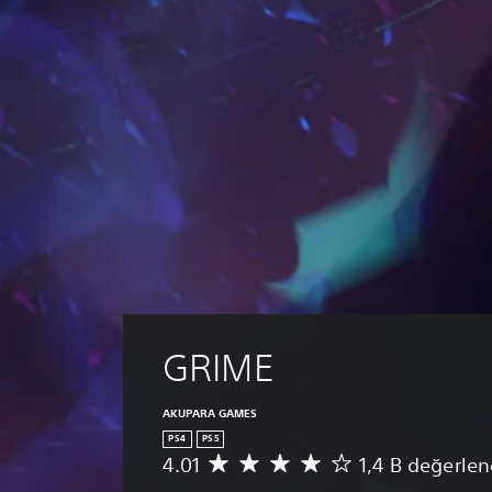
GRIME
AKUPARA GAMES
PS4
PS5
4.01
1,4 B değerle
1
,