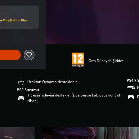
 PlayStation Plus
Orta Düzeyde Şiddet
PS4 S
Uzaktan Oynama desteklenir
PS5 Sürümü
Titreşim işlevini destekler (DualSense kablosuz kontrol
D
cihazı)