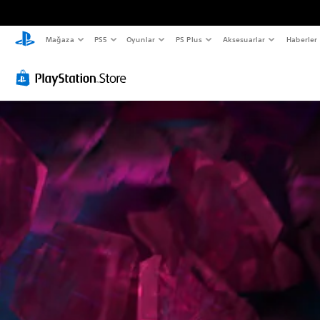
Mağaza
PS5
Oyunlar
PS Plus
Aksesuarlar
Haberler