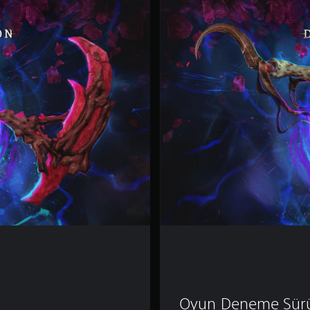
R
I
M
E
Oyun Deneme Sü