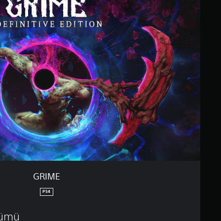
GRIME
PS4
rümü