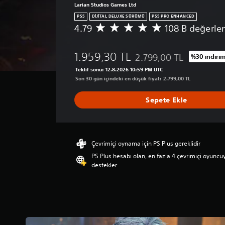
Larian Studios Games Ltd
PS5
DIJITAL DELUXE SÜRÜMÜ
PS5 PRO ENHANCED
4.79
108 B değerle
1
0
8
1.959,30 TL
2.799,00 TL
%30 indirim
B
Orijinal fiyat olan 2.799,0
p
Teklif sonu: 12.8.2026 10:59 PM UTC
u
Son 30 gün içindeki en düşük fiyat: 2.799,00 TL
a
n
Sepete Ekle
l
a
m
a
d
Çevrimiçi oynama için PS Plus gereklidir
a
PS Plus hesabı olan, en fazla 4 çevrimiçi oyuncu
o
destekler
r
t
a
l
a
m