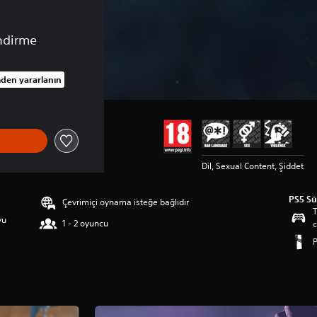
ndirme
den yararlanın
0 TL üzerinden indirim uygulanmıştır
Dil, Sexual Content, Şiddet
PS5 S
Çevrimiçi oynama isteğe bağlıdır
T
yu
1 - 2 oyuncu
c