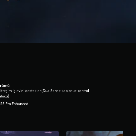
ürümü
itreşim işlevini destekler (DualSense kablosuz kontrol
ihazı)
PS5 Pro Enhanced