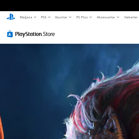
Mağaza
PS5
Oyunlar
PS Plus
Aksesuarlar
Haberler