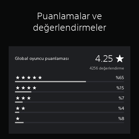
O
Puanlamalar ve
değerlendirmeler
4
4.25
Global oyuncu puanlaması
2
4256 değerlendirme
%65
5
%15
6
%7
p
%4
u
%8
a
n