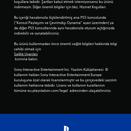
koşullara tabidir. Şartları kabul etmek istemiyorsanız bu ürünü 
indirmeyin. Diğer önemli bilgiler için bkz. Hizmet Koşulları.
Bu içeriği hesabınızla ilişkilendirilmiş ana PS5 konsolunda 
(“Konsol Paylaşımı ve Çevrimdışı Oynama” ayarı üzerinden) ya 
da diğer PS5 konsollarında aynı hesabınızla oturum açtığınızda 
indirebilir ve oynatabilirsiniz.
Bu ürünü kullanmadan önce önemli sağlık bilgileri hakkında bilgi 
sahibi olmak için 
Sağlık Uyarıları
 kısmına bakın.
Sony Interactive Entertainment Inc. Yazılım Kütüphanesi  © 
kullanım hakları Sony Interactive Entertainment Europe 
kuruluşuna özel olarak lisanslanmıştır ve bu çerçevedeki yazılım 
kullanım haklarına tabidir. Lisans ve kullanım kurallarının 
tümüne eu.playstation.com/legal  adresinden ulaşabilirsiniz.