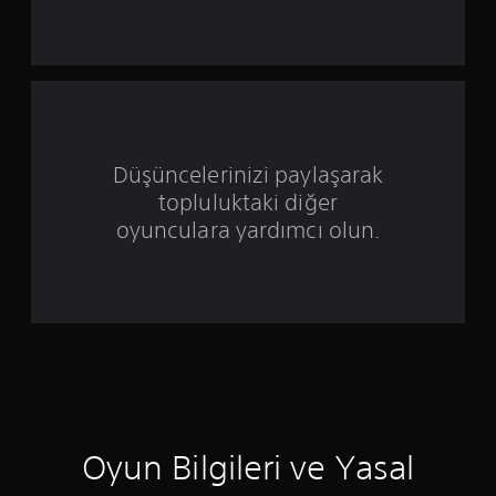
ı
l
d
ı
Düşüncelerinizi paylaşarak
z
topluluktaki diğer
ü
oyunculara yardımcı olun.
z
e
r
i
n
Oyun Bilgileri ve Yasal
d