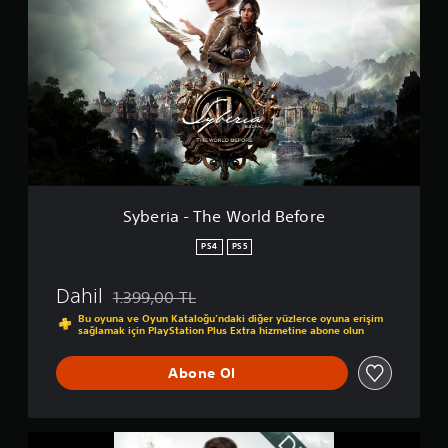
b
e
r
i
a
-
T
h
e
W
o
r
Syberia - The World Before
l
d
PS4
PS5
B
e
Dahil
1.399,00 TL
f
Orijinal fiyat olan 1.399,00 TL üzerinden indirim uy
o
Bu oyuna ve Oyun Kataloğu’ndaki diğer yüzlerce oyuna erişim
sağlamak için PlayStation Plus Extra hizmetine abone olun
r
e
Abone Ol
S