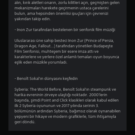
alın, kırık aletleri onarın, zorlu kilitleri açın, geçmişten gelen
mekanizmaları harekete geçirmenin ustaca çarelerini
bulun, ama hepsinden önemlisi ipuçları için çevrenizi
yakından takip edin.
- Inon Zur tarafından bestelenen bir senfonik film müziği
Uluslararası üne sahip besteci Inon Zur (Prince of Persia,
Dragon Age, Fallout…) tarafından yönetilen Budapeşte
Film Senfonisi, muhteşem bir esere imza attı ve
karakterlere ve yerlere özel anlamlı temaları oyun boyunca
eşlik eden müzikle yorumladı.
- Benoît Sokal'ın dünyasını keşfedin
Syberia: The World Before, Benoît Sokal'ın steampunk ve
harika evreninin zirveye ulaştığı noktadır. 2000'lerin
başında, şimdi Point and Click klasikleri olarak kabul edilen
ilk 2 Syberia oyununun ve 2017 yılında serinin 3.
bölümünün ardından Syberia, bağımsız olarak oynanabilen
yepyeni bir hikaye ve modern grafiklerle, tüm ihtişamıyla
geri döndü.