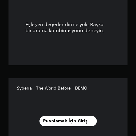
m
a
Eşleşen değerlendirme yok. Başka
p
bir arama kombinasyonu deneyin.
u
a
n
l
a
Syberia - The World Before - DEMO
m
a
5
Puanlamak İçin Giriş Yapın
y