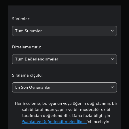
l
a
Sürümler:
m
Tüm Sürümler
a
Filtreleme türü:
d
Tüm Değerlendirmeler
a
o
Sıralama ölçütü:
r
En Son Oynananlar
t
Her inceleme, bu oyunun veya öğenin doğrulanmış bir
a
sahibi tarafından yapılır ve bir moderatör ekibi
l
tarafından değerlendirilir. Daha fazla bilgi için
Puanlar ve Değerlendirmeler İlkesi
’ni inceleyin.
a