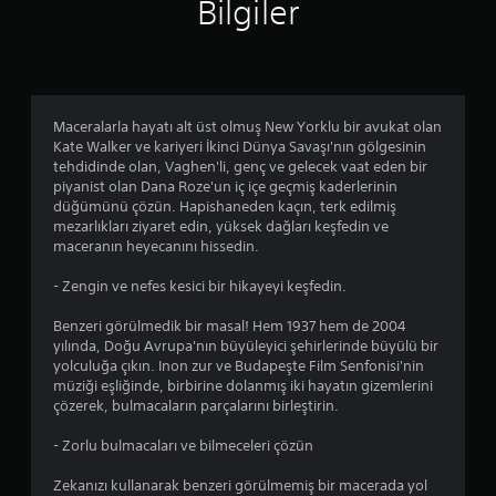
Bilgiler
e
n
4
Maceralarla hayatı alt üst olmuş New Yorklu bir avukat olan
.
Kate Walker ve kariyeri İkinci Dünya Savaşı'nın gölgesinin
tehdidinde olan, Vaghen'li, genç ve gelecek vaat eden bir
2
piyanist olan Dana Roze'un iç içe geçmiş kaderlerinin
düğümünü çözün. Hapishaneden kaçın, terk edilmiş
5
mezarlıkları ziyaret edin, yüksek dağları keşfedin ve
maceranın heyecanını hissedin.
y
- Zengin ve nefes kesici bir hikayeyi keşfedin.
ı
Benzeri görülmedik bir masal! Hem 1937 hem de 2004
l
yılında, Doğu Avrupa'nın büyüleyici şehirlerinde büyülü bir
yolculuğa çıkın. Inon zur ve Budapeşte Film Senfonisi'nin
d
müziği eşliğinde, birbirine dolanmış iki hayatın gizemlerini
çözerek, bulmacaların parçalarını birleştirin.
ı
- Zorlu bulmacaları ve bilmeceleri çözün
z
Zekanızı kullanarak benzeri görülmemiş bir macerada yol