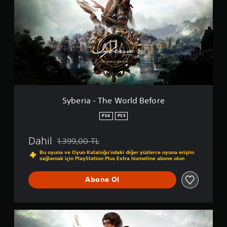
3
e
i
r
n
i
1
a
-
T
h
e
W
o
r
Syberia - The World Before
l
d
PS4
PS5
B
e
Dahil
1.399,00 TL
f
Orijinal fiyat olan 1.399,00 TL üzerinden indirim uy
o
Bu oyuna ve Oyun Kataloğu’ndaki diğer yüzlerce oyuna erişim
sağlamak için PlayStation Plus Extra hizmetine abone olun
r
e
Abone Ol
S
y