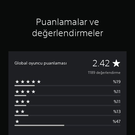
Puanlamalar ve
değerlendirmeler
1
2.42
Global oyuncu puanlaması
1
1189 değerlendirme
%19
8
%11
9
%11
p
%13
u
%47
a