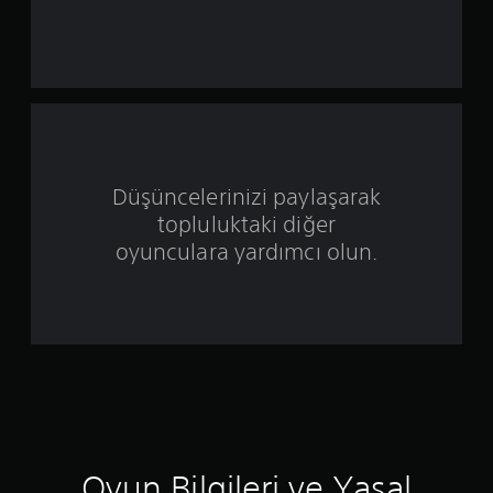
y
ı
l
d
ı
Düşüncelerinizi paylaşarak
z
topluluktaki diğer
ü
oyunculara yardımcı olun.
z
e
r
i
n
Oyun Bilgileri ve Yasal