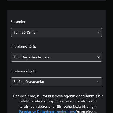
n
l
a
Sürümler:
m
Tüm Sürümler
a
Filtreleme türü:
d
Tüm Değerlendirmeler
a
o
Sıralama ölçütü:
r
En Son Oynananlar
t
Her inceleme, bu oyunun veya öğenin doğrulanmış bir
a
sahibi tarafından yapılır ve bir moderatör ekibi
l
tarafından değerlendirilir. Daha fazla bilgi için
Puanlar ve Değerlendirmeler İlkesi
’ni inceleyin.