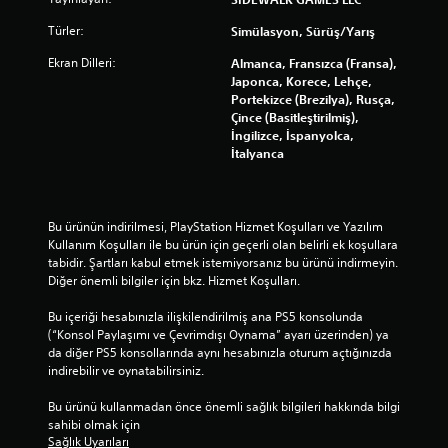
Türler:
Simülasyon, Sürüş/Yarış
Ekran Dilleri:
Almanca, Fransızca (Fransa),
Japonca, Korece, Lehçe,
Portekizce (Brezilya), Rusça,
Çince (Basitleştirilmiş),
İngilizce, İspanyolca,
İtalyanca
Bu ürünün indirilmesi, PlayStation Hizmet Koşulları ve Yazılım 
Kullanım Koşulları ile bu ürün için geçerli olan belirli ek koşullara 
tabidir. Şartları kabul etmek istemiyorsanız bu ürünü indirmeyin. 
Diğer önemli bilgiler için bkz. Hizmet Koşulları.
Bu içeriği hesabınızla ilişkilendirilmiş ana PS5 konsolunda 
(“Konsol Paylaşımı ve Çevrimdışı Oynama” ayarı üzerinden) ya 
da diğer PS5 konsollarında aynı hesabınızla oturum açtığınızda 
indirebilir ve oynatabilirsiniz.
Bu ürünü kullanmadan önce önemli sağlık bilgileri hakkında bilgi 
sahibi olmak için 
Sağlık Uyarıları