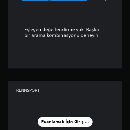
a
m
a
Eşleşen değerlendirme yok. Başka
p
bir arama kombinasyonu deneyin.
u
a
n
l
a
RENNSPORT
m
a
5
Puanlamak İçin Giriş Yapın