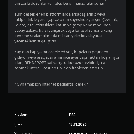
z
biri zorlu düzenler ve nefes kesici manzaralar sunar.
Tüm desteklenen platformlarda arkadaşlarınız veya
rakiplerinizle yerel çapraz oyun sayesinde yarışın. Çevrimiçi
liglere, özel etkinliklere katılın ve şampiyona modunda
yapay zekaya karşı yarışarak veya küresel zamana karşı
deneme sıralamalarında milisaniyeler kovalayarak
yeteneklerinizi geliştirin.
Kapıdan kapıya mücadele ediyor, kupaların peşinden
gidiyor veya araç ayarlarını ince ayar yapmaktan hoşlanıyor
olun, RENNSPORT saf yarış tutkunuzun evidir. Işıklar
sönmek üzere – cesur olun. Son frenleyen siz olun.
* Oynamak için internet bağlantısı gerekir
Platform:
PS5
Çıkış:
13.11.2025
Yayınlayan:
SIDEWALK GAMES LLC