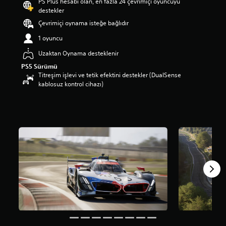
PS Plus hesabı olan, en fazla 24 çevrimiçi oyuncuyu
m
destekler
a
Çevrimiçi oynama isteğe bağlıdır
p
u
1 oyuncu
a
n
Uzaktan Oynama desteklenir
l
PS5 Sürümü
a
Titreşim işlevi ve tetik efektini destekler (DualSense
m
kablosuz kontrol cihazı)
a
5
y
ı
l
d
ı
z
ü
z
e
r
i
n
d
e