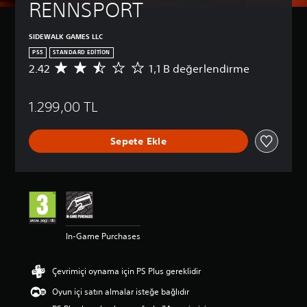
RENNSPORT
SIDEWALK GAMES LLC
PS5
STANDARD EDITION
2.42
1,1 B değerlendirme
1
,
1
1.299,00 TL
B
p
u
Sepete Ekle
a
n
l
a
m
a
d
a
In-Game Purchases
o
r
t
Çevrimiçi oynama için PS Plus gereklidir
a
l
Oyun içi satın almalar isteğe bağlıdır
a