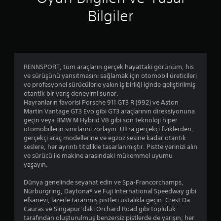
d
Bilgiler
e
n
2
RENNSPORT, tüm araçların gerçek hayattaki görünüm, his
.
ve sürüşünü yansıtmasını sağlamak için otomobil üreticileri
ve profesyonel sürücülerle yakın iş birliği içinde geliştirilmiş
4
otantik bir yarış deneyimi sunar.
Hayranların favorisi Porsche 911 GT3 R (992) ve Aston
2
Martin Vantage GT3 Evo gibi GT3 araçlarının direksiyonuna
geçin veya BMW M Hybrid V8 gibi son teknoloji hiper
y
otomobillerin sınırlarını zorlayın. Ultra gerçekçi fiziklerden,
gerçekçi araç modellerine ve egzoz sesine kadar otantik
ı
seslere, her ayrıntı titizlikle tasarlanmıştır. Pistte yerinizi alın
ve sürücü ile makine arasındaki mükemmel uyumu
l
yaşayın.
d
Dünya genelinde seyahat edin ve Spa-Francorchamps,
Nürburgring, Daytona® ve Fuji International Speedway gibi
ı
efsanevi, lazerle taranmış pistleri ustalıkla geçin. Crest Da
Cauras ve Singapur’daki Orchard Road gibi topluluk
tarafından oluşturulmuş benzersiz pistlerde de yarışın; her