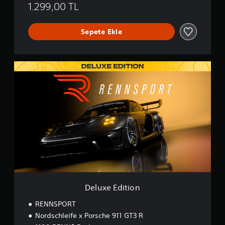
1.299,00 TL
Sepete Ekle
D
e
l
u
x
e
E
d
i
t
i
o
n
Deluxe Edition
RENNSPORT
Nordschleife x Porsche 911 GT3 R