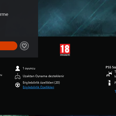
irme
PS5 S
1 oyuncu
T
yu
Uzaktan Oynama desteklenir
k
Erişilebilirlik özellikleri (20)
Erişilebilirlik Özellikleri