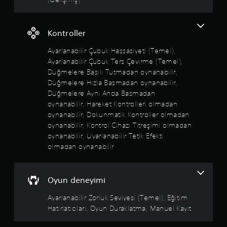
ç
ğ
i
ı
n
n
d
Kontroller
ı
e
z
b
Ayarlanabilir Çubuk Hassasiyeti (Temel),
y
a
e
Ayarlanabilir Çubuk Ters Çevirme (Temel),
s
r
Düğmelere Basılı Tutmadan oynanabilir,
m
e
Düğmelere Hızla Basmadan oynanabilir,
a
g
y
Düğmelere Aynı Anda Basmadan
e
a
oynanabilir, Hareket Kontrolleri olmadan
r
i
oynanabilir, Dokunmatik Kontroller olmadan
i
h
d
oynanabilir, Kontrol Cihazı Titreşimi olmadan
t
ö
oynanabilir, Uyarlanabilir Tetik Efekti
i
n
olmadan oynanabilir
y
m
a
e
ç
n
d
i
Oyun deneyimi
u
z
y
i
Ayarlanabilir Zorluk Seviyesi (Temel), Eğitim
m
s
Hatırlatıcıları, Oyun Duraklatma, Manuel Kayıt
a
a
d
ğ