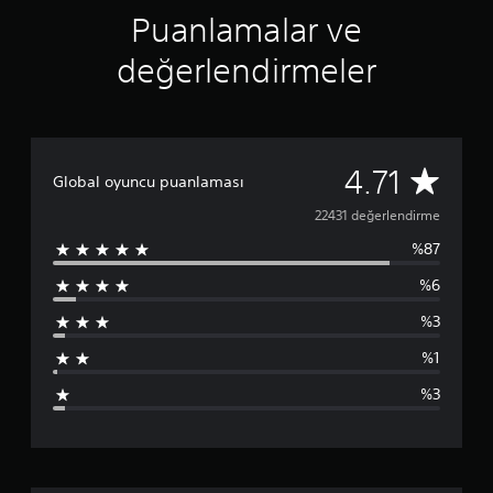
ı
e
t
Puanlamalar ve
d
u
i
t
değerlendirmeler
ğ
m
i
a
n
d
i
a
z
n
2
4.71
z
o
Global oyuncu puanlaması
a
y
2
22431 değerlendirme
m
u
a
n
%87
4
n
u
o
o
%6
3
y
y
u
n
%3
1
n
a
d
y
%1
p
e
a
%3
n
b
u
e
i
y
l
i
a
i
m
r