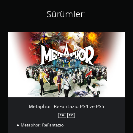
n
e
u
B
e
o
n
k
e
r
l
4
Sürümler:
s
s
t
a
.
e
u
i
b
7
v
n
m
i
1
i
u
l
y
l
M
y
l
e
ı
e
e
e
m
c
l
y
t
s
u
e
d
i
a
i
ş
k
ı
p
n
c
t
k
z
h
i
i
u
a
o
s
r
A
m
r
e
.
l
e
:
ç
t
r
R
e
a
Y
A
e
r
h
a
y
F
e
a
z
a
k
a
r
ı
n
o
r
Metaphor: ReFantazio PS4 ve PS5
e
t
y
l
l
k
a
u
a
PS4
PS5
a
e
z
n
r
n
t
Metaphor: ReFantazio
i
u
(
l
a
o
n