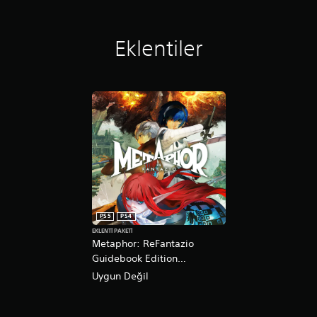
A
ş
O
a
y
Eklentiler
ğ
u
ı
n
y
D
ö
u
n
r
d
a
ü
k
ğ
m
l
e
a
l
t
e
m
r
a
i
PS5
PS4
O
n
EKLENTI PAKETI
y
i
Metaphor: ReFantazio
u
b
Guidebook Edition
n
a
Yükseltmesi PS4 ve PS5
Uygun Değil
u
s
i
ı
s
l
t