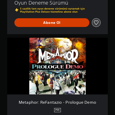
G
e
b
Oyun Deneme Sürümü
P
g
r
e
i
S
e
5 saatlik tam oyun deneme sürümünü oynamak için
i
l
l
4
n
PlayStation Plus Deluxe hizmetine abone olun
v
i
v
e
i
e
ş
e
l
r
Abone Ol
e
P
m
m
Ç
f
S
e
i
u
e
5
y
ş
b
k
d
M
)
t
u
a
e
l
k
S
n
t
e
e
T
o
a
r
s
e
k
p
i
l
u
r
h
o
e
m
o
s
l
r
a
r
Ç
m
v
s
:
e
a
e
e
R
v
d
s
v
e
a
i
e
i
F
n
r
s
y
a
o
e
m
e
n
Metaphor: ReFantazio - Prologue Demo
y
f
e
s
t
n
e
i
(
a
PS5
a
k
n
z
T