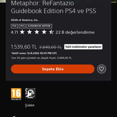
s
Metaphor: ReFantazio 
)
s
e
O
e
s
v
y
O
Guidebook Edition PS4 ve PS5
s
a
i
u
y
d
n
s
y
u
ü
SEGA of America, Inc.
d
n
i
e
z
PS4
PS5
GUIDEBOOK EDITION
a
d
y
s
e
k
4.71
22 B değerlendirme
e
2
y
e
i
i
n
2
l
t
(
s
e
B
e
i
T
e
1.539,60 TL
y
p
3.849,00 TL
%60 indirimden yararlanın
r
Orijinal fiyat olan 3.849,00 TL üzerinden indi
(
e
s
i
u
i
Teklif sonu: 12.8.2026 10:59 PM UTC
T
m
l
m
a
n
Son 30 gün içindeki en düşük fiyat: 3.849,00 TL
e
e
i
i
n
i
d
m
l
s
l
k
Sepete Ekle
i
ı
a
e
)
ı
y
r
m
l
s
Ö
a
a
a
a
)
n
l
s
d
b
c
Ç
o
ı
a
i
e
u
g
n
o
l
d
b
i
d
r
i
e
u
ç
a
t
r
n
Şiddet
k
i
o
a
v
a
h
n
y
l
e
y
a
e
u
a