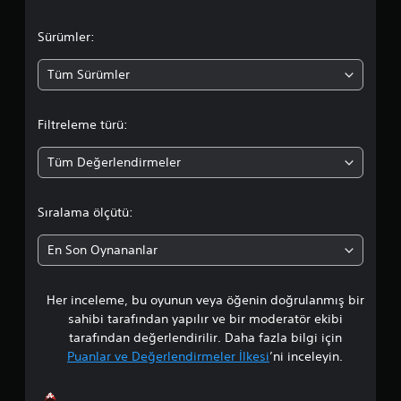
i
n
v
v
e
e
m
l
Sürümler:
y
e
a
n
a
Tüm Sürümler
s
ü
i
l
m
n
e
Filtreleme türü:
e
r
a
m
d
a
Tüm Değerlendirmeler
e
d
t
g
i
e
a
k
z
Sıralama ölçütü:
l
i
o
e
n
En Son Oynananlar
r
e
r
s
b
ı
i
Her inceleme, bu oyunun veya öğenin doğrulanmış bir
t
r
l
sahibi tarafından yapılır ve bir moderatör ekibi
a
i
a
tarafından değerlendirilir. Daha fazla bilgi için
s
r
ı
Puanlar ve Değerlendirmeler İlkesi
’ni inceleyin.
s
l
n
i
d
n