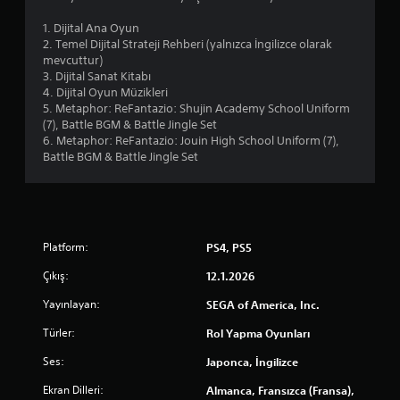
e
a
r
1. Dijital Ana Oyun
l
d
2. Temel Dijital Strateji Rehberi (yalnızca İngilizce olarak
a
e
mevcuttur)
r
g
3. Dijital Sanat Kitabı
ı
e
4. Dijital Oyun Müzikleri
o
z
5. Metaphor: ReFantazio: Shujin Academy School Uniform
l
i
(7), Battle BGM & Battle Jingle Set
u
n
6. Metaphor: ReFantazio: Jouin High School Uniform (7),
ş
e
Battle BGM & Battle Jingle Set
t
b
u
i
r
l
a
i
b
r
i
s
Platform:
PS4, PS5
l
i
i
Çıkış:
12.1.2026
n
r
i
s
Yayınlayan:
SEGA of America, Inc.
z
i
.
Türler:
Rol Yapma Oyunları
n
i
Ses:
Japonca, İngilizce
z
D
.
ü
Ekran Dilleri:
Almanca, Fransızca (Fransa),