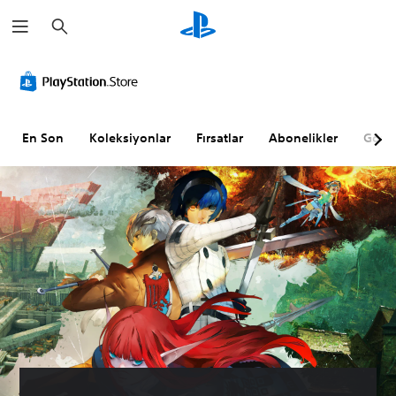
A
r
a
m
G
S
A
A
A
a
ö
e
l
y
y
r
s
t
a
a
s
K
Y
r
r
e
o
a
l
l
En Son
Koleksiyonlar
Fırsatlar
Abonelikler
Göz A
l
n
z
a
a
R
t
ı
n
n
a
r
l
a
a
h
o
a
b
b
a
l
r
i
i
t
l
(
l
l
l
e
G
i
i
ı
r
e
r
r
k
i
l
Ç
Z
(
i
u
o
F
T
ş
b
r
a
e
m
u
l
r
k
m
i
k
u
l
e
ş
H
k
ı
l
)
a
S