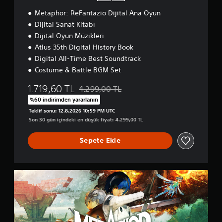
u
n
r
n
e
Metaphor: ReFantazio Dijital Ana Oyun
y
u
y
E
Dijital Sanat Kitabı
l
i
d
Dijital Oyun Müzikleri
m
m
i
u
i
Atlus 35th Digital History Book
t
ş
e
i
Digital All-Time Best Soundtrack
t
ğ
o
Costume & Battle BGM Set
u
i
n
r
t
1.719,60 TL
4.299,00 TL
.
i
Orijinal fiyat olan 4.299,00 TL üzerinden in
m
%60 indirimden yararlanın
b
Teklif sonu: 12.8.2026 10:59 PM UTC
D
i
Son 30 gün içindeki en düşük fiyat: 4.299,00 TL
ü
l
ğ
g
Sepete Ekle
m
i
e
l
e
l
r
e
G
i
r
u
n
i
e
i
d
B
h
e
a
e
b