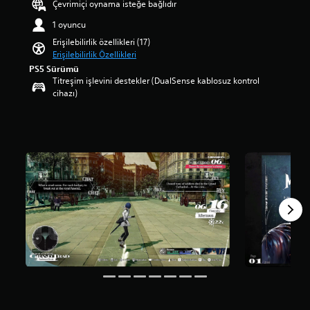
s
Çevrimiçi oynama isteğe bağlıdır
a
s
k
n
m
e
r
s
s
u
1 oyuncu
a
s
l
a
i
g
p
s
Erişilebilirlik özellikleri (17)
a
s
k
ö
u
i
Erişilebilirlik Özellikleri
n
i
s
r
a
z
m
PS5 Sürümü
y
i
s
n
e
ı
Titreşim işlevini destekler (DualSense kablosuz kontrol
e
z
e
l
a
ş
cihazı)
t
a
l
a
l
a
i
l
r
m
a
l
i
t
a
a
b
t
ç
y
h
5
i
e
i
a
a
y
l
r
n
z
t
ı
i
n
b
ı
s
l
r
a
a
s
ı
d
s
t
z
a
z
ı
i
i
ı
ğ
l
z
n
f
s
l
ı
ü
i
b
e
a
ğ
z
z
i
ç
n
a
e
.
r
e
ı
n
r
z
n
r
e
i
o
e
.
d
n
r
k
e
d
l
l