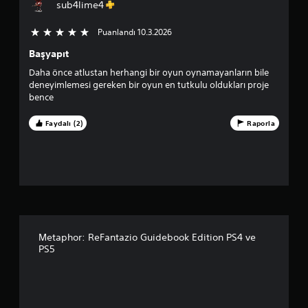
a
a
i
sub4lime4
d
z
m
u
.
Puanlandı 10.3.2026
5 üzerinden 5 yıldız
r
a
a
Başyapıt
D
k
Daha önce atlustan herhangi bir oyun oynamayanların bile
ü
p
l
deneyimlemesi gereken bir oyun en tutkulu oldukları proje
ğ
a
bence
u
t
m
a
e
Faydalı (2)
Raporla
b
a
l
i
e
l
n
r
i
e
r
l
H
s
ı
i
a
z
n
i
l
m
z
Metaphor: ReFantazio Guidebook Edition PS4 ve
a
PS5
(
B
a
s
a
a
5
s
d
m
e