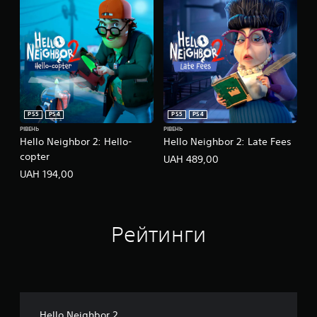
е
в
я
а
к
с
і
.
м
о
ж
л
и
PS5
PS4
PS5
PS4
в
РІВЕНЬ
РІВЕНЬ
о
Hello Neighbor 2: Hello-
Hello Neighbor 2: Late Fees
с
copter
т
UAH 489,00
і
UAH 194,00
і
н
в
е
Рейтинги
р
т
у
в
а
н
н
Hello Neighbor 2