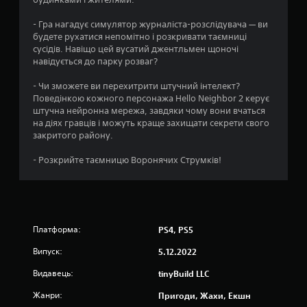
с
о
к
- Гра нагадує симулятор журналіста-розслідувача — ви
а
будете рухатися непомітно і розкривати таємниці
ц
т
сусідів. Навіщо цей вусатий джентльмен щоночі
и
навідується до парку розваг?
і
к
н
- Чи зможете ви перехитрити штучний інтелект?
н
о
Поведінкою кожного персонажа Hello Neighbor 2 керує
п
штучна нейронна мережа, завдяки чому вони вчаться
о
к
на діях гравців і можуть краще захищати секрети свого
и
закритого району.
к
ш
в
- Розкрийте таємницю Воронячих Струмків!
и
д
к
о
а
Платформа:
PS4, PS5
б
о
Випуск:
5.12.2022
з
о
Видавець:
tinyBuild LLC
б
Жанри:
м
Пригоди, Жахи, Екшн