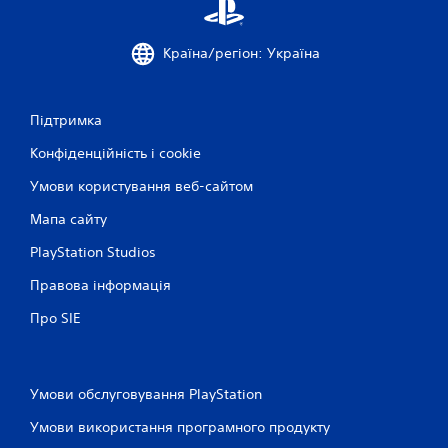
о
ж
н
Країна/регіон: Україна
а
г
р
Підтримка
а
т
Конфіденційність і cookie
и
у
Умови користування веб-сайтом
г
р
Мапа сайту
у
т
PlayStation Studios
а
п
Правова інформація
е
Про SIE
р
е
х
о
д
Умови обслуговування PlayStation
и
Умови використання програмного продукту
т
и