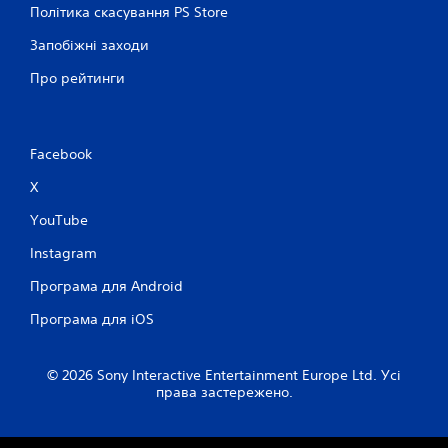
Політика скасування PS Store
в
м
Запобіжні заходи
е
н
Про рейтинги
ю
,
н
е
Facebook
н
а
X
т
и
YouTube
с
к
Instagram
а
ю
Програма для Android
ч
Програма для iOS
и
а
б
© 2026 Sony Interactive Entertainment Europe Ltd. Усі
о
права застережено.
у
т
р
и