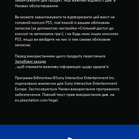
завантажуйте цей продукт. Інші важливі відомості див. в 
е
Умовах обслуговування.
з
Ви можете завантажувати та відтворювати цей вміст на 
о
головній консолі PS5, пов’язаній із вашим обліковим 
д
записом (за допомогою настройки «Спільний доступ до 
н
консолі та автономна гра»), і на будь-яких інших консолях 
о
PS5, якщо ви ввійдете на них із тим самим обліковим 
ч
записом.
а
с
Перед використанням цього продукту перегляньте 
Запобіжні заходи
н
, щоб отримати важливу інформацію щодо здоров’я.
и
х
Програми Бібліотеки ©Sony Interactive Entertainment Inc. 
н
ліцензовано виключно для Sony Interactive Entertainment 
а
Europe. Застосовуються Умови використання програмного 
т
забезпечення. Повний текст прав використання див. на 
и
eu.playstation.com/legal.
с
к
а
н
ь
М