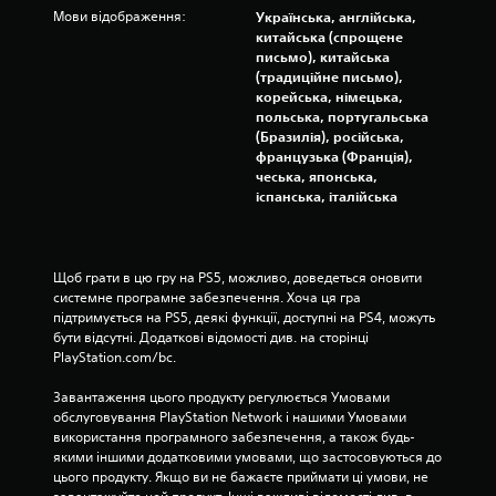
е
Мови відображення:
Українська, англійська,
ж
китайська (спрощене
е
письмо), китайська
н
(традиційне письмо),
н
корейська, німецька,
я
польська, португальська
м
(Бразилія), російська,
ч
французька (Франція),
а
чеська, японська,
с
іспанська, італійська
у
.
М
Щоб грати в цю гру на PS5, можливо, доведеться оновити 
о
системне програмне забезпечення. Хоча ця гра 
ж
підтримується на PS5, деякі функції, доступні на PS4, можуть 
бути відсутні. Додаткові відомості див. на сторінці 
н
PlayStation.com/bc.
а
г
Завантаження цього продукту регулюється Умовами 
р
обслуговування PlayStation Network і нашими Умовами 
а
використання програмного забезпечення, а також будь-
т
якими іншими додатковими умовами, що застосовуються до 
и
цього продукту. Якщо ви не бажаєте приймати ці умови, не 
б