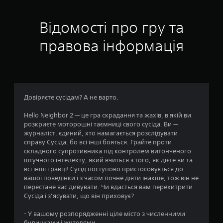
х
а
о
Відомості про гру та
д
о
и
правова інформація
т
с
и
в
н
м
е
о
н
ю
Довіряєте сусідам? А не варто.
в
б
е
Hello Neighbor 2 — це гра скрадання та жахів, в якій ви
і
з
розкриєте моторошні таємниці свого сусіда. Ви —
п
журналіст, єдиний, хто намагається розслідувати
1
о
справу Сусіда, бо всі інші бояться. Грайте проти
т
складного супротивника під контролем витонченого
0
р
штучного інтелекту, який вчиться з того, як дієте ви та
е
всі інші гравці! Сусід поступово пристосовується до
5
б
вашої поведінки і з часом почне діяти інакше, тож він не
и
перестане вас дивувати. Чи вдасться вам перехитрити
6
н
Сусіда і з’ясувати, що він приховує?
а
т
- У вашому розпорядженні ціле місто з численними
0
и
будинками і жителями.