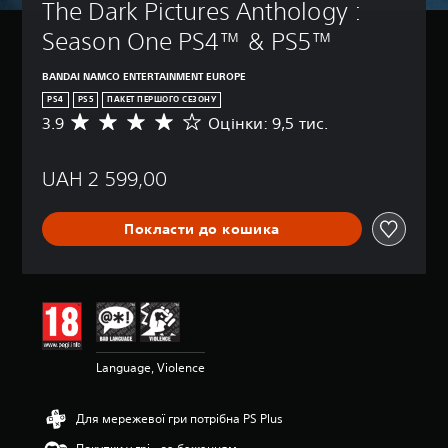
The Dark Pictures Anthology : 
Season One PS4™ & PS5™
BANDAI NAMCO ENTERTAINMENT EUROPE
PS4
PS5
ПАКЕТ ПЕРШОГО СЕЗОНУ
3.9
Оцінки: 9,5 тис.
С
е
р
UAH 2 599,00
е
д
н
Покласти до кошика
я
о
ц
і
н
к
а
:
Language, Violence
3
.
9
Для мережевої гри потрібна PS Plus
з
п