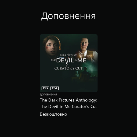
e
v
i
Доповнення
l
i
n
M
e
P
S
4
™
&
P
S
5
™
PS5
PS4
ДОПОВНЕННЯ
The Dark Pictures Anthology:
The Devil in Me Curator's Cut
Безкоштовно