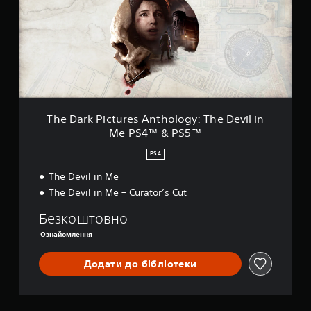
a
i
r
n
k
M
P
e
i
P
c
S
t
4
u
™
r
&
e
P
The Dark Pictures Anthology: The Devil in
s
S
Me PS4™ & PS5™
A
5
n
™
PS4
t
h
The Devil in Me
o
The Devil in Me – Curator’s Cut
l
o
Безкоштовно
g
Ознайомлення
y
:
T
Додати до бібліотеки
h
e
D