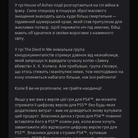
У грі House of Ashes події розгортаються на тлі війни в
о
Іраку. Сили спецназу в пошуках зброї масового
знищення знаходять щось куди більш смертельне —
к
підземний шумерський храм, який став притулком для
жахливих потвор. Щоб пережити ніч під землею, бійці
н
мають об'єднатися зі своїми ворогами з наземного
світу.
а
У грі The Devil In Me знімальна група
о
кінодокументалістів отримує дзвінок від незнайомця,
який запрошує їх відвідати сучасну копію «Замку
с
вбивств» Х. Х. Холмса. Але прибувши, група з'ясовує,
що хтось стежить і маніпулює ними, тож несподівано на
н
кону опиняється набагато більше, ніж їхні рейтинги!
о
Коли б ви не розпочали, не грайте наодинці!
в
Якщо у вас вже є версія цієї гри для PS4™, ви можете
отримати її цифрову версію для PS5™ без будь-яких
і
додаткових витрат – вам не доведеться знову купувати
цей продукт. Власники диска з грою для PS4™ повинні
9
вставляти його в PS5™ кожен раз, коли вони хочуть
завантажити або відтворити цифрову версію гри для
5
PS5™. Власники дисків з іграми PS4™, купивши