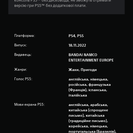
консоль PS5™ без дисковода, не зможуть отримати
0
версію гри PS5™ без додаткової плати.
4
о
Платформа:
PS4, PS5
ц
Випуск:
18.11.2022
і
Видавець:
BANDAI NAMCO
н
ENTERTAINMENT EUROPE
Жанри:
Жахи, Пригоди
о
Голос PS5:
англійська, німецька,
к
російська, французька
(Франція), іспанська,
італійська
Мови екрана PS5:
англійська, арабська,
китайська (спрощене
письмо), китайська
(традиційне письмо),
корейська, німецька,
португальська (Бразилія),