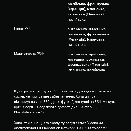
російська, французька
(Франція), іспанська,
іспанська (Мексика),
італійська
Голос PS4:
англійська, німецька,
російська, французька
(Франція), іспанська,
італійська
Мови екрана PS4:
англійська, арабська,
німецька, російська,
французька (Франція),
іспанська, італійська
Щоб грати в цю гру на PS5, можливо, доведеться оновити 
системне програмне забезпечення. Хоча ця гра 
підтримується на PS5, деякі функції, доступні на PS4, можуть 
бути відсутні. Додаткові відомості див. на сторінці 
PlayStation.com/bc.
Завантаження цього продукту регулюється Умовами 
обслуговування PlayStation Network і нашими Умовами 