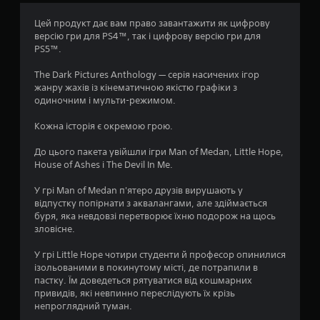
3
Цей продукт дає вам право завантажити як цифрову
версію гри для PS4™, так і цифрову версію гри для
.
PS5™.
9
The Dark Pictures Anthology — серія насичених ігор
жанру жахів із кінематичною якістю графіки з
з
одиночним і мульти-режимом.
п
Кожна історія є окремою грою.
’
До цього пакета увійшли ігри Man of Medan, Little Hope,
House of Ashes і The Devil In Me.
я
У грі Man of Medan п'ятеро друзів вирушають у
т
відпустку попірнати з аквалангами, але здіймається
буря, яка невдовзі перетворює їхню подорож на щось
и
зловісне.
з
У грі Little Hope чотири студенти й професор опинилися
ізольованими в покинутому місті, де потрапили в
пастку. Їм доведеться рятуватися від кошмарних
і
привидів, які невпинно переслідують їх крізь
непроглядний туман.
р