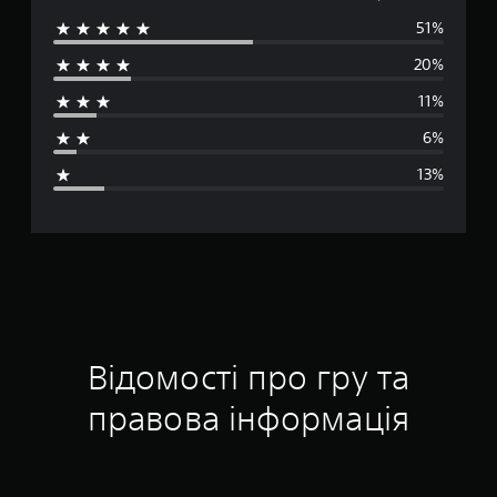
51%
р
20%
е
11%
д
6%
н
13%
я
о
ц
і
н
Відомості про гру та
к
правова інформація
а
: