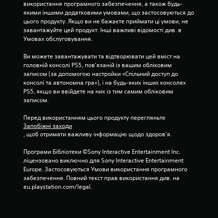
використання програмного забезпечення, а також будь-
якими іншими додатковими умовами, що застосовуються до 
цього продукту. Якщо ви не бажаєте приймати ці умови, не 
завантажуйте цей продукт. Інші важливі відомості див. в 
Умовах обслуговування.
Ви можете завантажувати та відтворювати цей вміст на 
головній консолі PS5, пов’язаній із вашим обліковим 
записом (за допомогою настройки «Спільний доступ до 
консолі та автономна гра»), і на будь-яких інших консолях 
PS5, якщо ви ввійдете на них із тим самим обліковим 
записом.
Перед використанням цього продукту перегляньте 
Запобіжні заходи
, щоб отримати важливу інформацію щодо здоров’я.
Програми Бібліотеки ©Sony Interactive Entertainment Inc. 
ліцензовано виключно для Sony Interactive Entertainment 
Europe. Застосовуються Умови використання програмного 
забезпечення. Повний текст прав використання див. на 
eu.playstation.com/legal.