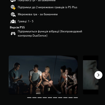
Покупки у грі - за бажанням
’
Підтримує до 2 мережевих гравців із PS Plus
я
т
Мережева гра - за бажанням
и
з
Гравці: 1 - 5
і
Версія PS5
р
Підтримується функція вібрації (безпроводовий
о
контролер DualSense)
к
н
а
о
с
н
о
в
і
9
,
5
т
и
с
.