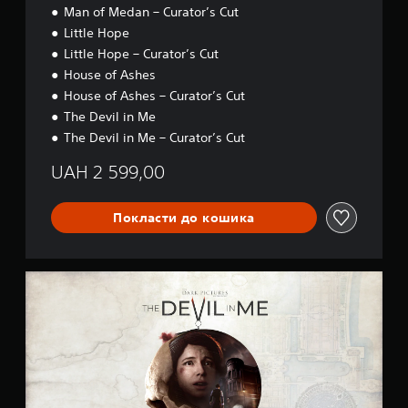
Man of Medan – Curator’s Cut
Little Hope
Little Hope – Curator’s Cut
House of Ashes
House of Ashes – Curator’s Cut
The Devil in Me
The Devil in Me – Curator’s Cut
UAH 2 599,00
Покласти до кошика
T
h
e
D
a
r
k
P