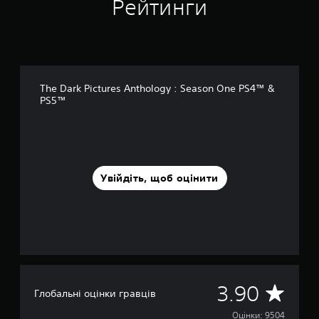
Рейтинги
The Dark Pictures Anthology : Season One PS4™ &
PS5™
Увійдіть, щоб оцінити
С
3.90
Глобальні оцінки гравців
е
Оцінки: 9504