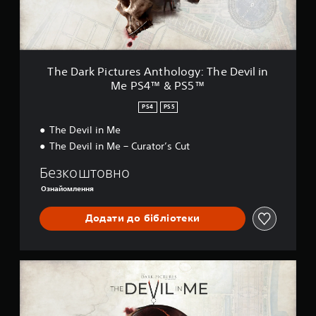
i
c
t
u
r
e
The Dark Pictures Anthology: The Devil in
s
Me PS4™ & PS5™
A
n
PS4
PS5
t
h
The Devil in Me
o
The Devil in Me – Curator’s Cut
l
o
Безкоштовно
g
Ознайомлення
y
:
T
Додати до бібліотеки
h
e
D
T
e
h
v
e
i
D
l