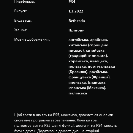
о
о
Платформа:
PS4
н
ж
е
к
л
Випуск:
1.3.2022
н
и
Видавець:
Bethesda
н
в
о
я
Жанри:
Пригоди
с
г
т
р
Мови відображення:
англійська, арабська,
і
и
китайська (спрощене
і
письмо), китайська
М
н
(традиційне письмо),
о
в
корейська, німецька,
ж
е
польська, португальська
н
р
(Бразилія), російська,
а
т
французька (Франція),
в
у
японська, іспанська,
б
в
іспанська (Мексика),
у
а
італійська
д
н
ь
н
-
я
я
д
Щоб грати в цю гру на PS5, можливо, доведеться оновити 
к
ж
системне програмне забезпечення. Хоча ця гра 
и
о
підтримується на PS5, деякі функції, доступні на PS4, можуть 
й
й
бути відсутні. Додаткові відомості див. на сторінці 
ч