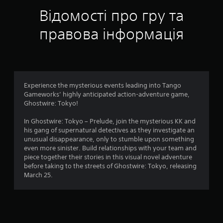
о
о
о
п
Відомості про гру та
с
і
в
н
д
правова інформація
о
р
і
у
в
ч
н
1
н
е
и
7
)
к
Experience the mysterious events leading into Tango
Н
а
1
Gameworks’ highly anticipated action-adventure game,
а
з
Ghostwire: Tokyo!
д
г
4
а
р
In Ghostwire: Tokyo – Prelude, join the mysterious KK and
ю
и
his gang of supernatural detectives as they investigate an
2
т
.
unusual disappearance, only to stumble upon something
ь
even more sinister. Build relationships with your team and
о
с
piece together their stories in this visual novel adventure
П
я
before taking to the streets of Ghostwire: Tokyo, releasing
ц
р
д
March 25.
е
и
і
я
з
к
у
н
і
п
м
и