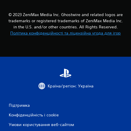
е
и
с
д
а
к
© 2023 ZeniMax Media Inc. Ghostwire and related logos are
б
о
trademarks or registered trademarks of ZeniMax Media Inc.
о
г
к
in the U.S. and/or other countries. All Rights Reserved.
і
о
Політика конфіденційності та ліцензійна угода для ігор
н
н
е
а
м
т
а
и
т
с
и
к
к
а
у
н
(
л
н
Країна/регіон: Україна
и
я
ш
к
е
н
Підтримка
д
о
л
п
Конфіденційність і cookie
я
о
г
Умови користування веб-сайтом
к
р