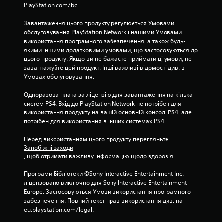
с
PlayStation.com/bc.
а
т
с
и
Завантаження цього продукту регулюється Умовами 
п
к
обслуговування PlayStation Network і нашими Умовами 
р
і
використання програмного забезпечення, а також будь-
и
в
якими іншими додатковими умовами, що застосовуються до 
з
.
цього продукту. Якщо ви не бажаєте приймати ці умови, не 
у
завантажуйте цей продукт. Інші важливі відомості див. в 
п
Умовах обслуговування.
М
и
о
н
Одноразова плата за ліцензію для завантаження на кілька 
и
ж
систем PS4. Вхід до PlayStation Network не потрібен для 
т
н
використання продукту на вашій основній консолі PS4, але 
и
а
потрібен для використання в інших системах PS4.
і
г
г
р
Перед використанням цього продукту перегляньте 
р
а
Запобіжні заходи
о
, щоб отримати важливу інформацію щодо здоров’я.
т
в
и
и
Програми Бібліотеки ©Sony Interactive Entertainment Inc. 
б
й
ліцензовано виключно для Sony Interactive Entertainment 
п
е
Europe. Застосовуються Умови використання програмного 
р
з
забезпечення. Повний текст прав використання див. на 
о
ш
eu.playstation.com/legal.
ц
в