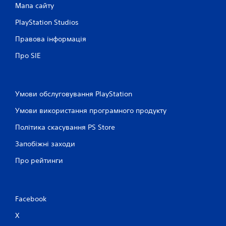
и
М
Мапа сайту
н
о
е
ж
PlayStation Studios
в
н
м
Правова інформація
а
е
г
Про SIE
р
р
е
а
ж
т
і
и
)
Умови обслуговування PlayStation
у
.
г
Умови використання програмного продукту
р
у
Політика скасування PS Store
т
а
Запобіжні заходи
п
е
Про рейтинги
р
е
х
о
Facebook
д
и
X
т