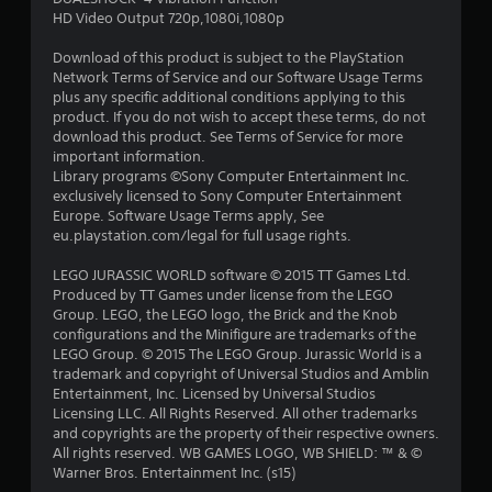
3
HD Video Output 720p,1080i,1080p
8
Download of this product is subject to the PlayStation
Network Terms of Service and our Software Usage Terms
з
plus any specific additional conditions applying to this
product. If you do not wish to accept these terms, do not
п
download this product. See Terms of Service for more
important information.
’
Library programs ©Sony Computer Entertainment Inc.
exclusively licensed to Sony Computer Entertainment
я
Europe. Software Usage Terms apply, See
eu.playstation.com/legal for full usage rights.
т
LEGO JURASSIC WORLD software © 2015 TT Games Ltd.
и
Produced by TT Games under license from the LEGO
Group. LEGO, the LEGO logo, the Brick and the Knob
configurations and the Minifigure are trademarks of the
з
LEGO Group. © 2015 The LEGO Group. Jurassic World is a
trademark and copyright of Universal Studios and Amblin
і
Entertainment, Inc. Licensed by Universal Studios
Licensing LLC. All Rights Reserved. All other trademarks
р
and copyrights are the property of their respective owners.
All rights reserved. WB GAMES LOGO, WB SHIELD: ™ & ©
о
Warner Bros. Entertainment Inc. (s15)