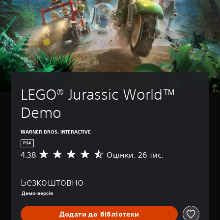
LEGO® Jurassic World™ 
Demo
WARNER BROS. INTERACTIVE
PS4
4.38
Оцінки: 26 тис.
С
е
р
Безкоштовно
е
д
Демо-версія
н
я
Додати до бібліотеки
о