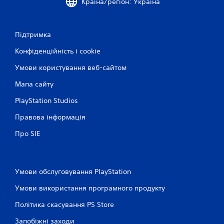
7
Країна/регіон: Україна
7
Підтримка
о
Конфіденційність і cookie
ц
Умови користування веб-сайтом
і
Мапа сайту
н
PlayStation Studios
о
Правова інформація
к
Про SIE
Умови обслуговування PlayStation
Умови використання програмного продукту
Політика скасування PS Store
Запобіжні заходи