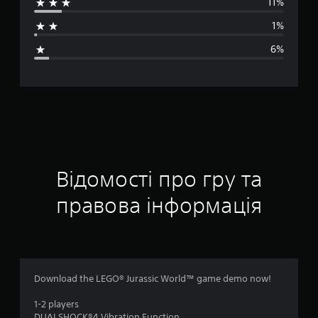
11%
д
1%
н
6%
я
о
ц
і
н
Відомості про гру та
к
правова інформація
а
:
4
Download the LEGO® Jurassic World™ game demo now!
.
1-2 players
DUALSHOCK®4 Vibration Function