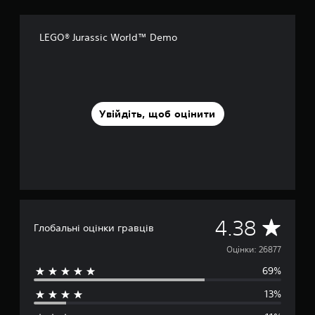
LEGO® Jurassic World™ Demo
Увійдіть, щоб оцінити
С
4.38
Глобальні оцінки гравців
е
Оцінки: 26877
69%
р
13%
е