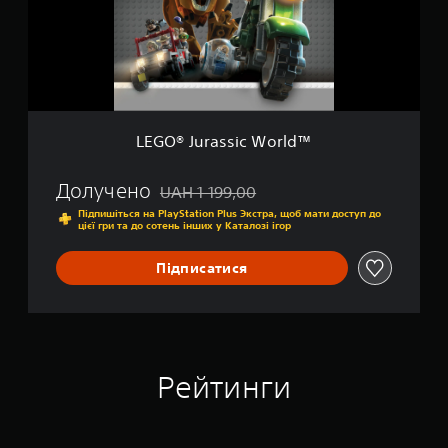
u
r
a
s
s
i
c
W
LEGO® Jurassic World™
o
r
l
Долучено
UAH 1 199,00
Знижка від початкової ціни UAH 1 199,00
d
Підпишіться на PlayStation Plus Экстра, щоб мати доступ до
™
цієї гри та до сотень інших у Каталозі ігор
Підписатися
Рейтинги