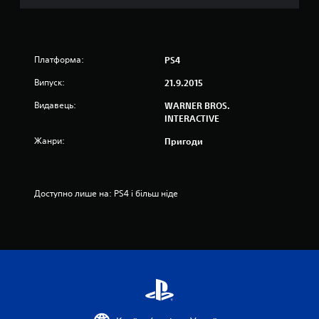
к
н
а
Платформа:
PS4
Випуск:
о
21.9.2015
Видавець:
WARNER BROS.
с
INTERACTIVE
н
Жанри:
Пригоди
о
в
Доступно лише на: PS4 і більш ніде
і
2
6
8