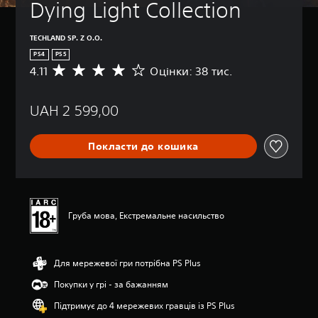
Dying Light Collection
TECHLAND SP. Z O.O.
PS4
PS5
4.11
Оцінки: 38 тис.
С
е
р
UAH 2 599,00
е
д
н
Покласти до кошика
я
о
ц
і
н
к
Груба мова, Екстремальне насильство
а
:
4
Для мережевої гри потрібна PS Plus
.
1
Покупки у грі - за бажанням
1
з
Підтримує до 4 мережевих гравців із PS Plus
п