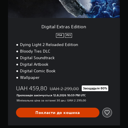
t
r
a
s
E
Digital Extras Edition
d
i
PS4
PS5
t
Dying Light 2 Reloaded Edition
i
o
Bloody Ties DLC
n
Digital Soundtrack
Digital Artbook
Digital Comic Book
Wallpaper
UAH 459,80
UAH 2 299,00
Заощадьте 80%
Знижка від початкової ціни UAH 2 299,0
Пропозиція закінчується 12.8.2026 10:59 PM UTC
Мінімальна ціна за останні 30 дн.: UAH 2 299,00
Покласти до кошика