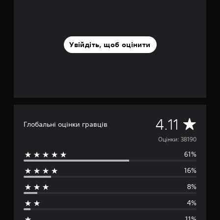
Увійдіть, щоб оцінити
С
4.11
Глобальні оцінки гравців
е
Оцінки: 38190
61%
р
16%
е
8%
д
4%
н
11%