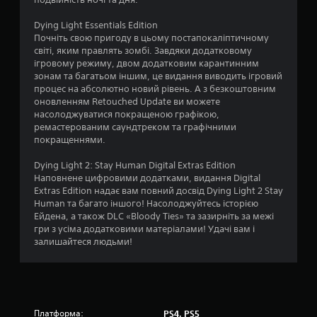
з
Dying Light Essentials Edition
п
Почніть свою пригоду в цьому постапокаліптичному
світі, яким правлять зомбі. Завдяки додатковому
’
ігровому режиму, двом додатковим карантинним
зонам та багатьом іншим, це видання виводить ігровий
я
процес на абсолютно новий рівень. А з безкоштовним
оновленням Retouched Update ви можете
т
насолоджуватися покращеною графікою,
ремастерованим саундтреком та графічними
и
покращеннями.
Dying Light 2: Stay Human Digital Extras Edition
з
Наповнене цифровими додатками, видання Digital
Extras Edition надає вам повний досвід Dying Light 2 Stay
і
Human та багато іншого! Насолоджуйтесь історією
Ейдена, а також DLC «Bloody Ties» та зазирніть за межі
р
гри з усіма додатковими матеріалами! Удачі вам і
залишайтеся людьми!
о
к
н
Платформа:
PS4, PS5