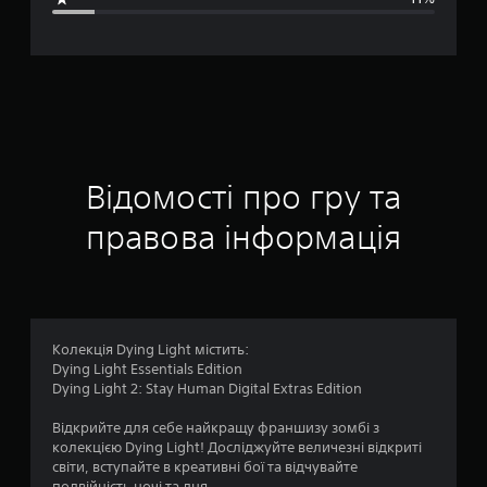
я
о
ц
і
н
Відомості про гру та
к
правова інформація
а
:
4
Колекція Dying Light містить:
Dying Light Essentials Edition
.
Dying Light 2: Stay Human Digital Extras Edition
1
Відкрийте для себе найкращу франшизу зомбі з
колекцією Dying Light! Досліджуйте величезні відкриті
1
світи, вступайте в креативні бої та відчувайте
подвійність ночі та дня.