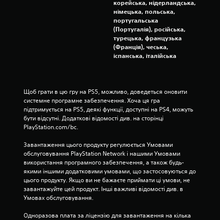
о
корейська, нідерландська,
німецька, польська,
ц
португальська
(Португалія), російська,
турецька, французька
і
(Франція), чеська,
іспанська, італійська
н
о
Щоб грати в цю гру на PS5, можливо, доведеться оновити 
к
системне програмне забезпечення. Хоча ця гра 
підтримується на PS5, деякі функції, доступні на PS4, можуть 
бути відсутні. Додаткові відомості див. на сторінці 
PlayStation.com/bc.
Завантаження цього продукту регулюється Умовами 
обслуговування PlayStation Network і нашими Умовами 
використання програмного забезпечення, а також будь-
якими іншими додатковими умовами, що застосовуються до 
цього продукту. Якщо ви не бажаєте приймати ці умови, не 
завантажуйте цей продукт. Інші важливі відомості див. в 
Умовах обслуговування.
Одноразова плата за ліцензію для завантаження на кілька 