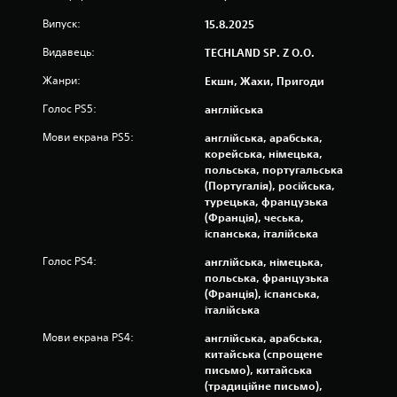
а
Випуск:
15.8.2025
о
Видавець:
TECHLAND SP. Z O.O.
с
Жанри:
Екшн, Жахи, Пригоди
н
Голос PS5:
англійська
Мови екрана PS5:
англійська, арабська,
о
корейська, німецька,
польська, португальська
в
(Португалія), російська,
турецька, французька
і
(Франція), чеська,
іспанська, італійська
3
Голос PS4:
англійська, німецька,
8
польська, французька
(Франція), іспанська,
1
італійська
9
Мови екрана PS4:
англійська, арабська,
китайська (спрощене
0
письмо), китайська
(традиційне письмо),