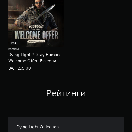
PS4
КОСТЮМ
Dying Light 2: Stay Human -
Welcome Offer: Essential
Starter Kit
UAH 299,00
Рейтинги
Dying Light Collection