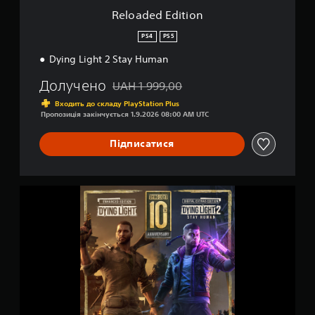
o
і
Reloaded Edition
n
н
о
PS4
PS5
к
Dying Light 2 Stay Human
Долучено
UAH 1 999,00
Знижка від початкової ціни UAH 1 999,00
Входить до складу PlayStation Plus
Пропозиція закінчується 1.9.2026 08:00 AM UTC
Підписатися
D
y
i
n
g
L
i
g
h
t