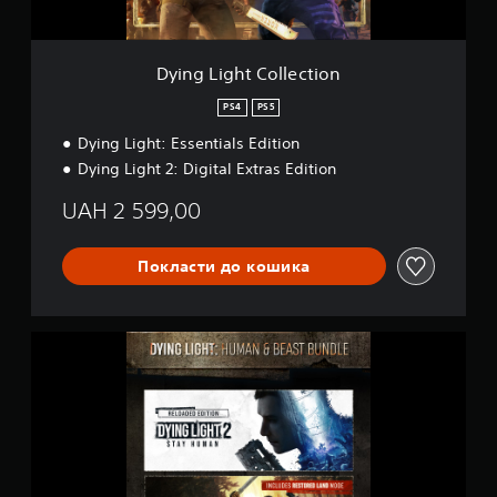
C
o
l
l
Dying Light Collection
e
c
PS4
PS5
t
Dying Light: Essentials Edition
i
o
Dying Light 2: Digital Extras Edition
n
UAH 2 599,00
Покласти до кошика
D
y
i
n
g
L
i
g