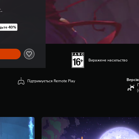
.
ьте 40%
іни UAH 1 399,00
Виражене насильство
Версія
Підтримується Remote Play
П