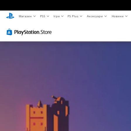
Магазин
PS5
Ігри
PS Plus
Аксесуари
Новини