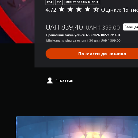
PS4
PS5
MEDLEY OF PAIN BUNDLE
4.72
Оцінки: 15 тис
С
е
р
UAH 839,40
UAH 1 399,00
Заощад
е
Знижка від початкової ц
д
Пропозиція закінчується 12.8.2026 10:59 PM UTC
н
Мінімальна ціна за останні 30 дн.: UAH 1 399,00
я
о
Покласти до кошика
ц
і
н
к
а
1 гравець
:
4
.
7
2
з
п
’
я