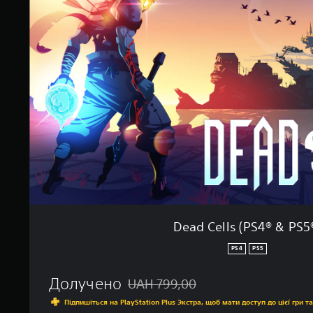
d
н
C
о
e
к
l
l
s
(
P
S
4
®
&
P
S
5
®
)
Dead Cells (PS4® & PS5
PS4
PS5
Долучено
UAH 799,00
Знижка від початкової ціни UAH 799,0
Підпишіться на PlayStation Plus Экстра, щоб мати доступ до цієї гри т