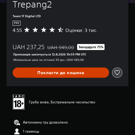
Trepang2
Team 17 Digital LTD
PS5
4.55
Оцінки: 3 тис.
С
е
р
UAH 237,25
е
UAH 949,00
Заощадьте 75%
Знижка від початкової ціни UAH 949,00
д
Пропозиція закінчується 12.8.2026 10:59 PM UTC
н
Мінімальна ціна за останні 30 дн.: UAH 949,00
я
о
Покласти до кошика
ц
і
н
к
а
:
Груба мова, Екстремальне насильство
4
.
5
Автономну гру дозволено
5
з
1 гравець
п