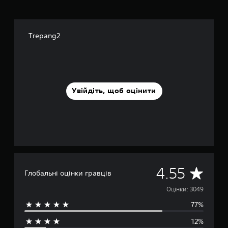
Trepang2
Увійдіть, щоб оцінити
С
4.55
Глобальні оцінки гравців
е
Оцінки: 3049
77%
р
12%