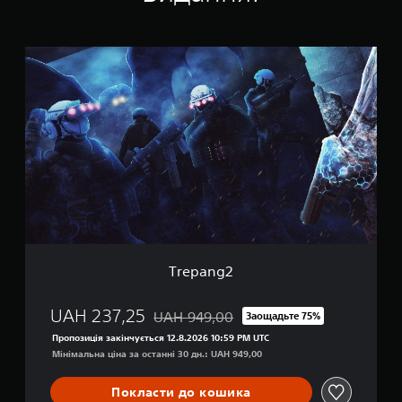
н
о
к
T
r
e
p
a
n
g
2
Trepang2
UAH 237,25
UAH 949,00
Заощадьте 75%
Знижка від початкової ціни UAH 949,00
Пропозиція закінчується 12.8.2026 10:59 PM UTC
Мінімальна ціна за останні 30 дн.: UAH 949,00
Покласти до кошика