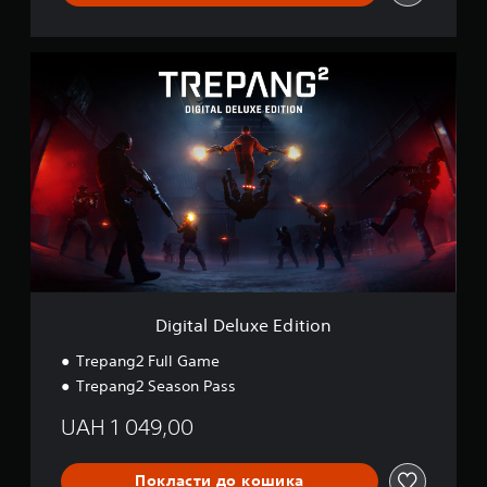
D
i
g
i
t
a
l
D
e
l
u
x
e
E
Digital Deluxe Edition
d
i
Trepang2 Full Game
t
Trepang2 Season Pass
i
o
UAH 1 049,00
n
Покласти до кошика