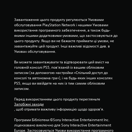
9
о
Завантаження цього продукту регулюється Умовами 
обслуговування PlayStation Network і нашими Умовами 
ц
використання програмного забезпечення, а також будь-
якими іншими додатковими умовами, що застосовуються до 
і
цього продукту. Якщо ви не бажаєте приймати ці умови, не 
завантажуйте цей продукт. Інші важливі відомості див. в 
н
Умовах обслуговування.
о
Ви можете завантажувати та відтворювати цей вміст на 
головній консолі PS5, пов’язаній із вашим обліковим 
к
записом (за допомогою настройки «Спільний доступ до 
консолі та автономна гра»), і на будь-яких інших консолях 
PS5, якщо ви ввійдете на них із тим самим обліковим 
записом.
Перед використанням цього продукту перегляньте 
Запобіжні заходи
, щоб отримати важливу інформацію щодо здоров’я.
Програми Бібліотеки ©Sony Interactive Entertainment Inc. 
ліцензовано виключно для Sony Interactive Entertainment 
Europe. Застосовуються Умови використання програмного 