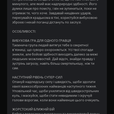
минулого, але який має надприродні здібності. Його
5
думки лише про помсту, і він не зупиниться, поки не
отримає те, чого хоче. Завдавай нищівних ударів,
5
пересувайся крадькома в тіні, користуйся вибуховою
зброєю і нехай поганці дістануть по заслузі.
з
ОСОБЛИВОСТІ:
п
ВИБУХОВА ГРА ДЛЯ ОДНОГО ГРАВЦЯ
’
Таємнича група людей витягує тебе із секретної
в’язниці, що суворо охороняється. Усі твої спогади
я
зникли, але бойові здібності виходять далеко за межі
людських можливостей. Дай відсіч, знайди правду і
т
зустрінь загрозу, навіть більш смертельнішу, ніж ти
сам.
и
НАСТУПНИЙ РІВЕНЬ СУПЕР-СИЛ
Опануй надлюдську силу і швидкість, щоби здолати
з
хвилі важкоозброєних найманців наступного тижня.
Уповільнюй час, щоби ухилятися від швидкострільних
і
куль, і маскуйся, щоби стати невидимим і скручуй
голови ворогам, коли вони найменше цього очікують.
р
ЖОРСТОКИЙ БЛИЖНІЙ БІЙ
о
Бийся з ворогами у рукопашну та використовуй повну