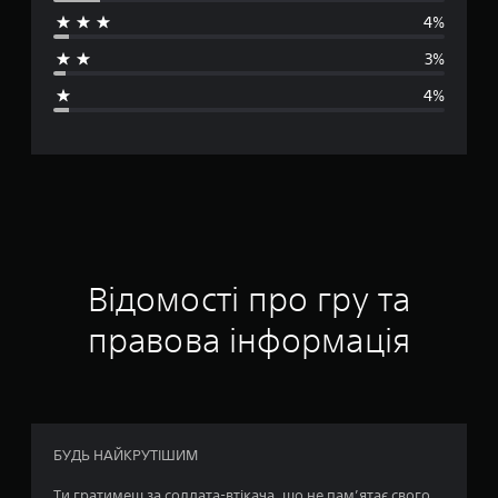
е
4%
д
3%
н
4%
я
о
ц
і
н
Відомості про гру та
к
правова інформація
а
:
4
БУДЬ НАЙКРУТІШИМ
.
Ти гратимеш за солдата-втікача, що не пам’ятає свого