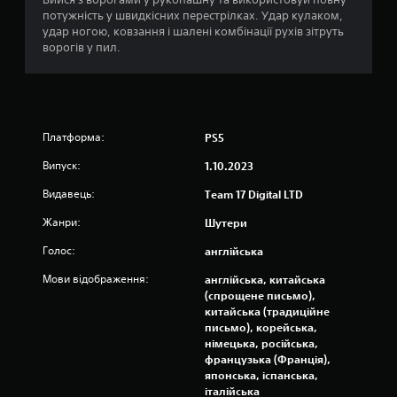
потужність у швидкісних перестрілках. Удар кулаком,
к
удар ногою, ковзання і шалені комбінації рухів зітруть
ворогів у пил.
н
а
о
Платформа:
PS5
с
Випуск:
1.10.2023
н
Видавець:
Team 17 Digital LTD
о
Жанри:
Шутери
в
Голос:
англійська
Мови відображення:
англійська, китайська
і
(спрощене письмо),
китайська (традиційне
3
письмо), корейська,
німецька, російська,
0
французька (Франція),
японська, іспанська,
4
італійська