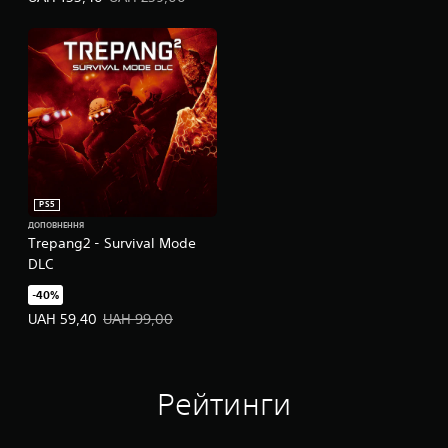
PS5
ДОПОВНЕННЯ
Trepang2 - Survival Mode
DLC
-40%
Ціна пропозиції: UAH 59,40. Початкова ціна: UAH 99,00.
UAH 59,40
UAH 99,00
Рейтинги