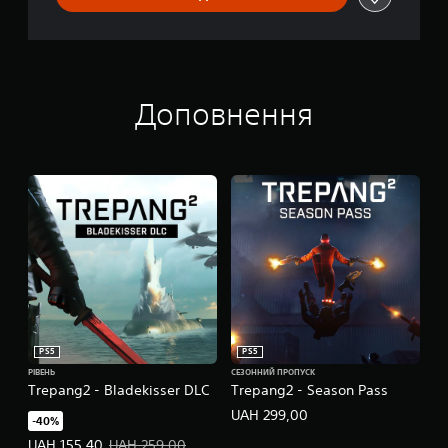
Доповнення
PS5
PS5
РІВЕНЬ
СЕЗОННИЙ ПРОПУСК
Trepang2 - Bladekisser DLC
Trepang2 - Season Pass
UAH 299,00
-40%
Ціна пропозиції: UAH 155,40. Початкова ціна: UAH 259,00.
UAH 155,40
UAH 259,00