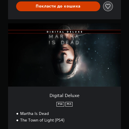
Покласти до кошика
D
i
g
i
t
a
l
D
e
l
u
x
e
Digital Deluxe
PS4
PS5
Martha Is Dead
The Town of Light (PS4)