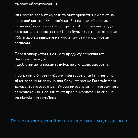
Умовах обслуговування.
Ви можете завантажувати та відтворювати цей вміст на 
головній консолі PS5, пов’язаній із вашим обліковим 
записом (за допомогою настройки «Спільний доступ до 
консолі та автономна гра»), і на будь-яких інших консолях 
PS5, якщо ви ввійдете на них із тим самим обліковим 
записом.
Перед використанням цього продукту перегляньте 
Запобіжні заходи
, щоб отримати важливу інформацію щодо здоров’я.
Програми Бібліотеки ©Sony Interactive Entertainment Inc. 
ліцензовано виключно для Sony Interactive Entertainment 
Europe. Застосовуються Умови використання програмного 
забезпечення. Повний текст прав використання див. на 
eu.playstation.com/legal.
Політика конфіденційності та ліцензійна угода для ігор