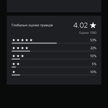
С
4.02
Глобальні оцінки гравців
е
Оцінки: 1580
53%
р
22%
е
10%
д
5%
н
10%
я
о
ц
і