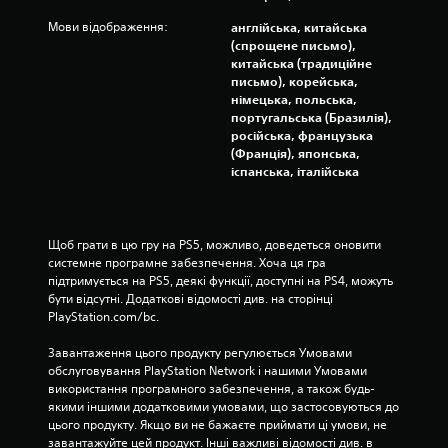
к
Мови відображення:
англійська, китайська
(спрощене письмо),
китайська (традиційне
письмо), корейська,
німецька, польська,
португальська (Бразилія),
російська, французька
(Франція), японська,
іспанська, італійська
Щоб грати в цю гру на PS5, можливо, доведеться оновити 
системне програмне забезпечення. Хоча ця гра 
підтримується на PS5, деякі функції, доступні на PS4, можуть 
бути відсутні. Додаткові відомості див. на сторінці 
PlayStation.com/bc.
Завантаження цього продукту регулюється Умовами 
обслуговування PlayStation Network і нашими Умовами 
використання програмного забезпечення, а також будь-
якими іншими додатковими умовами, що застосовуються до 
цього продукту. Якщо ви не бажаєте приймати ці умови, не 
завантажуйте цей продукт. Інші важливі відомості див. в 