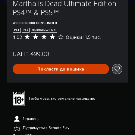
Martha Is Dead Ultimate Edition 
PS4™ & PS5™
WIRED PRODUCTIONS LIMITED
PS4
PS5
ULTIMATE EDITION
4.02
Оцінки: 1,5 тис.
С
е
р
UAH 1 499,00
е
д
н
Покласти до кошика
я
о
ц
і
н
к
Груба мова, Екстремальне насильство
а
:
4
1 гравець
.
0
Підтримується Remote Play
2
з