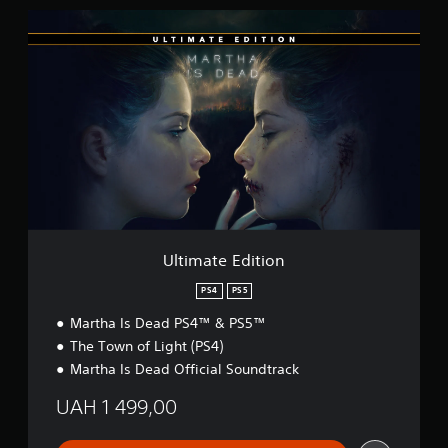
.
U
о
l
ц
t
і
i
н
m
о
a
к
t
e
E
d
i
t
i
o
Ultimate Edition
n
PS4
PS5
Martha Is Dead PS4™ & PS5™
The Town of Light (PS4)
Martha Is Dead Official Soundtrack
UAH 1 499,00