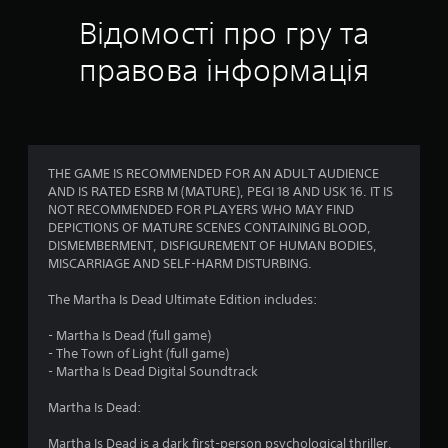
н
Відомості про гру та
к
правова інформація
а
:
4
THE GAME IS RECOMMENDED FOR AN ADULT AUDIENCE
AND IS RATED ESRB M (MATURE), PEGI 18 AND USK 16. IT IS
.
NOT RECOMMENDED FOR PLAYERS WHO MAY FIND
DEPICTIONS OF MATURE SCENES CONTAINING BLOOD,
0
DISMEMBERMENT, DISFIGUREMENT OF HUMAN BODIES,
MISCARRIAGE AND SELF-HARM DISTURBING.
2
The Martha Is Dead Ultimate Edition includes:
з
- Martha Is Dead (full game)
п
- The Town of Light (full game)
- Martha Is Dead Digital Soundtrack
’
Martha Is Dead:
я
Martha Is Dead is a dark first-person psychological thriller,