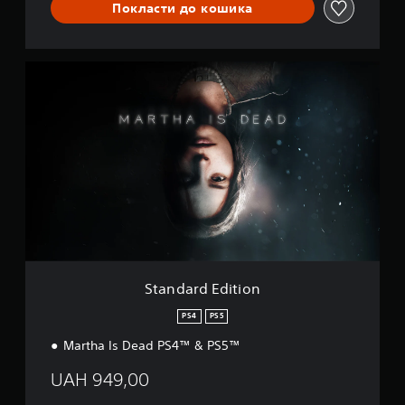
Покласти до кошика
S
t
a
n
d
a
r
d
E
d
i
t
i
o
Standard Edition
n
PS4
PS5
Martha Is Dead PS4™ & PS5™
UAH 949,00