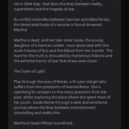
т
set in 1944 Italy, that blurs the lines between reality,
superstition and the tragedy of war.
и
As conflict intensifies between German and Allied forces,
the desecrated body of a woman is found drowned…
з
Martha!
і
Martha is dead, and her twin sister Giulia, the young
daughter of a German soldier, must alone deal with the
р
acute trauma of loss and the fallout from her murder. The
hunt for the truth is shrouded by mysterious folklore and
о
the extreme horror of war that draws ever closer.
к
The Town of Light:
н
Play through the eyes of Renée, a 16-year-old girl who
suffers from the symptoms of mental illness. She is
а
searching for answers to the many questions from her
past, whilst exploring the place where she spent most of
о
her youth. Guide Renée through a dark and emotional
journey where the lines between entertainment,
с
storytelling and reality blur.
н
Martha Is Dead Official Soundtrack: