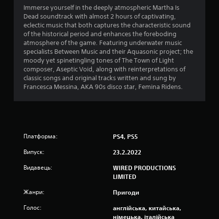
о
Immerse yourself in the deeply atmospheric Martha Is
Dead soundtrack with almost 2 hours of captivating,
в
eclectic music that both captures the characteristic sound
of the historical period and enhances the foreboding
і
atmosphere of the game. Featuring underwater music
specialists Between Music and their Aquasonic project; the
1
moody yet spinetingling tones of The Town of Light
composer, Aseptic Void, along with reinterpretations of
5
classic songs and original tracks written and sung by
Francesca Messina, AKA 90s disco star, Femina Ridens.
8
0
о
Платформа:
PS4, PS5
ц
Випуск:
23.2.2022
і
Видавець:
WIRED PRODUCTIONS
LIMITED
н
Жанри:
Пригоди
о
Голос:
англійська, китайська,
німецька, італійська