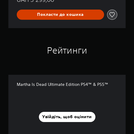
u
n
d
Покласти до кошика
l
e
Рейтинги
Martha Is Dead Ultimate Edition PS4™ & PS5™
Увійдіть, щоб оцінити