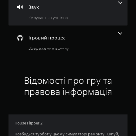
а
Звук
:
Керування гучністю
4
.
Ігровий процес
3
Збереження вручну
1
з
Відомості про гру та
п
правова інформація
’
я
т
House Flipper 2
и
Позбудься турбот у цьому симуляторі ремонту! Купуй,