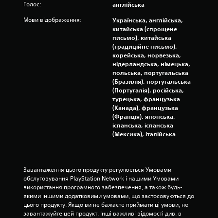
Голос:
англійська
2
Мови відображення:
Українська, англійська,
китайська (спрощене
9
письмо), китайська
(традиційне письмо),
2
корейська, норвезька,
нідерландська, німецька,
2
польська, португальська
(Бразилія), португальська
о
(Португалія), російська,
турецька, французька
ц
(Канада), французька
(Франція), японська,
і
іспанська, іспанська
(Мексика), італійська
н
о
Завантаження цього продукту регулюється Умовами 
к
обслуговування PlayStation Network і нашими Умовами 
використання програмного забезпечення, а також будь-
якими іншими додатковими умовами, що застосовуються до 
цього продукту. Якщо ви не бажаєте приймати ці умови, не 
завантажуйте цей продукт. Інші важливі відомості див. в 