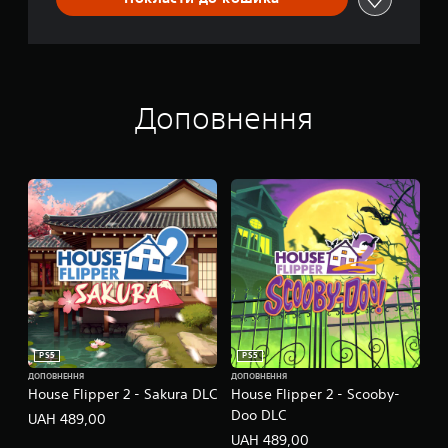
i
e
n
c
e
Доповнення
PS5
PS5
ДОПОВНЕННЯ
ДОПОВНЕННЯ
House Flipper 2 - Sakura DLC
House Flipper 2 - Scooby-
Doo DLC
UAH 489,00
UAH 489,00