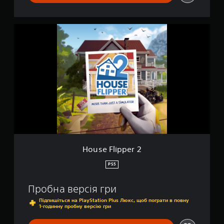
H
o
u
s
e
F
l
i
p
p
e
r
2
House Flipper 2
PS5
Пробна версія гри
Підпишіться на PlayStation Plus Люкс, щоб пограти в повну
1-годинну пробну версію гри