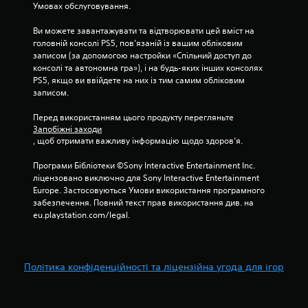
Умовах обслуговування.
Ви можете завантажувати та відтворювати цей вміст на 
головній консолі PS5, пов’язаній із вашим обліковим 
записом (за допомогою настройки «Спільний доступ до 
консолі та автономна гра»), і на будь-яких інших консолях 
PS5, якщо ви ввійдете на них із тим самим обліковим 
записом.
Перед використанням цього продукту перегляньте 
Запобіжні заходи
, щоб отримати важливу інформацію щодо здоров’я.
Програми Бібліотеки ©Sony Interactive Entertainment Inc. 
ліцензовано виключно для Sony Interactive Entertainment 
Europe. Застосовуються Умови використання програмного 
забезпечення. Повний текст прав використання див. на 
eu.playstation.com/legal.
Політика конфіденційності та ліцензійна угода для ігор