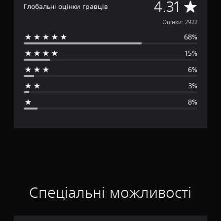
С
4.31
Глобальні оцінки гравців
е
Оцінки: 2922
68%
р
15%
е
6%
д
3%
н
8%
я
о
ц
і
н
Спеціальні можливості
к