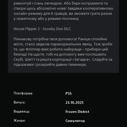
з
ремонтуй і стань легендою. Або бери інструменти та
створи щось абсолютно нове! Завдяки кооперативному
і
онлайн-режиму для 4 гравців, ви зможете грати разом
у сюжетному або у режимі пісочниці.
р
House Flipper 2 - Scooby Doo DLC
о
Піннакову потрібна твоя допомога! Раніше спокійне
к
місто, стало свідком паранормальних явищ. Тож зроби
те, що Фліппер вміє робити найкраще – прибери цей
н
безлад! На щастя, тобі на допомогу вже поспішають
Скубі, Шеггі та решта корпорації «Загадка». Слідуйте за
а
підказками і розкрийте давню таємницю.
о
с
н
Платформа:
PS5
Випуск:
23.10.2025
о
Видавець:
Frozen District
в
Жанри:
Симулятор
і