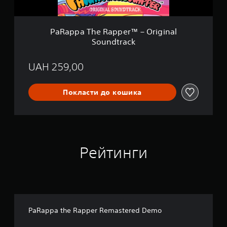
R
a
p
p
PaRappa The Rapper™ – Original
e
Soundtrack
r
™
–
UAH 259,00
O
r
i
Покласти до кошика
g
i
n
a
l
S
Рейтинги
o
u
n
d
t
r
a
PaRappa the Rapper Remastered Demo
c