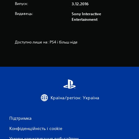
а
Випуск:
3.12.2016
о
Видавець:
Sony Interactive
Entertainment
с
н
Доступно лише на: PS4 і більш ніде
о
в
і
4
6
Країна/регіон: Україна
9
3
Підтримка
о
Конфіденційність і cookie
ц
Умови користування веб-сайтом