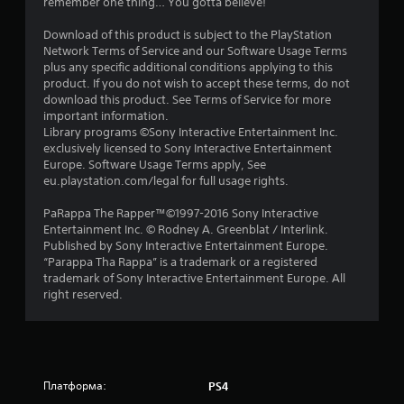
з
remember one thing… You gotta believe!
п
Download of this product is subject to the PlayStation
Network Terms of Service and our Software Usage Terms
’
plus any specific additional conditions applying to this
product. If you do not wish to accept these terms, do not
я
download this product. See Terms of Service for more
important information.
т
Library programs ©Sony Interactive Entertainment Inc.
exclusively licensed to Sony Interactive Entertainment
и
Europe. Software Usage Terms apply, See
eu.playstation.com/legal for full usage rights.
з
PaRappa The Rapper™©1997-2016 Sony Interactive
Entertainment Inc. © Rodney A. Greenblat / Interlink.
і
Published by Sony Interactive Entertainment Europe.
“Parappa Tha Rappa” is a trademark or a registered
р
trademark of Sony Interactive Entertainment Europe. All
right reserved.
о
к
н
Платформа:
PS4