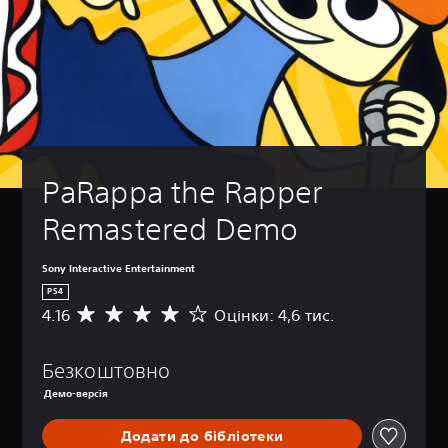
PaRappa the Rapper 
Remastered Demo
Sony Interactive Entertainment
PS4
4.16
Оцінки: 4,6 тис.
С
е
р
Безкоштовно
е
д
Демо-версія
н
я
Додати до бібліотеки
о