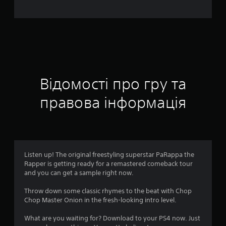
я
о
ц
і
н
Відомості про гру та
к
правова інформація
а
:
4
Listen up! The original freestyling superstar PaRappa the
Rapper is getting ready for a remastered comeback tour
.
and you can get a sample right now.
1
Throw down some classic rhymes to the beat with Chop
Chop Master Onion in the fresh-looking intro level.
6
What are you waiting for? Download to your PS4 now. Just