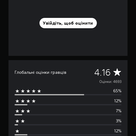
k
Увійдіть, щоб оцінити
С
4.16
Глобальні оцінки гравців
е
Оцінки: 4693
65%
р
12%
е
7%
д
3%
н
12%