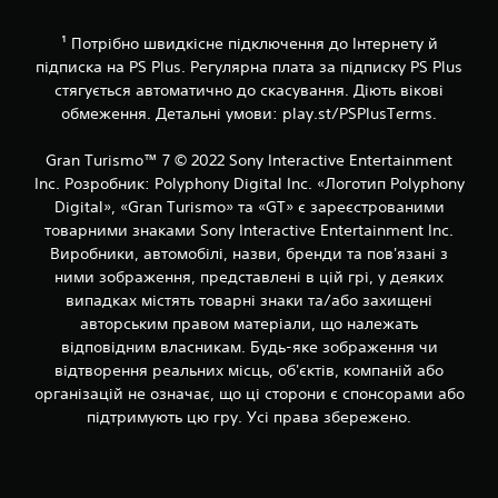
ю
р
к
о
о
¹ Потрібно швидкісне підключення до Інтернету й
в
н
підписка на PS Plus. Регулярна плата за підписку PS Plus
и
т
стягується автоматично до скасування. Діють вікові
й
р
обмеження. Детальні умови: play.st/PSPlusTerms.
п
о
р
л
о
Gran Turismo™ 7 © 2022 Sony Interactive Entertainment
е
ц
р
Inc. Розробник: Polyphony Digital Inc. «Логотип Polyphony
е
а
Digital», «Gran Turismo» та «GT» є зареєстрованими
с
/
товарними знаками Sony Interactive Entertainment Inc.
а
с
Виробники, автомобілі, назви, бренди та пов'язані з
б
е
о
ними зображення, представлені в цій грі, у деяких
н
к
випадках містять товарні знаки та/або захищені
с
і
о
авторським правом матеріали, що належать
н
р
відповідним власникам. Будь-яке зображення чи
е
н
відтворення реальних місць, об'єктів, компаній або
м
и
організацій не означає, що ці сторони є спонсорами або
а
й
т
підтримують цю гру. Усі права збережено.
в
и
і
к
д
у
г
(