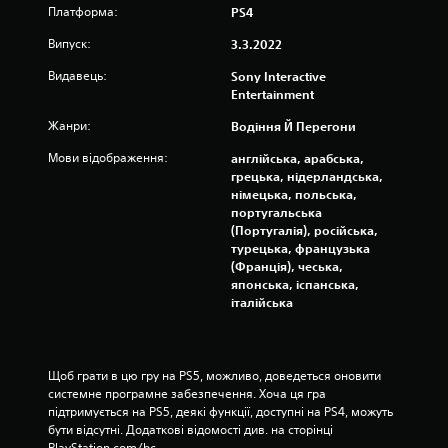
Платформа:
PS4
р
а
Випуск:
3.3.2022
П
ц
р
Видавець:
Sony Interactive
і
и
Entertainment
ї
з
к
у
Жанри:
Водіння Й Перегони
о
п
н
Мови відображення:
англійська, арабська,
и
грецька, нідерландська,
т
н
німецька, польська,
р
е
португальська
о
н
(Португалія), російська,
л
н
турецька, французька
е
я
(Франція), чеська,
р
японська, іспанська,
г
а
італійська
р
М
и
о
М
ж
о
Щоб грати в цю гру на PS5, можливо, доведеться оновити 
н
ж
системне програмне забезпечення. Хоча ця гра 
а
н
підтримується на PS5, деякі функції, доступні на PS4, можуть 
г
а
бути відсутні. Додаткові відомості див. на сторінці 
р
в
PlayStation.com/bc.