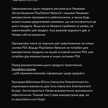
а
б
т
у
Завантаження цього продукту регулюється Умовами 
и
д
обслуговування PlayStation Network і нашими Умовами 
у
ь
використання програмного забезпечення, а також будь-
г
-
якими іншими додатковими умовами, що застосовуються до 
р
я
цього продукту. Якщо ви не бажаєте приймати ці умови, не 
у
к
завантажуйте цей продукт. Інші важливі відомості див. в 
,
и
Умовах обслуговування.
н
й
е
ч
Одноразова плата за ліцензію для завантаження на кілька 
в
а
систем PS4. Вхід до PlayStation Network не потрібен для 
м
с
використання продукту на вашій основній консолі PS4, але 
и
п
потрібен для використання в інших системах PS4.
к
р
а
и
Перед використанням цього продукту перегляньте 
ю
з
Запобіжні заходи
ч
у
, щоб отримати важливу інформацію щодо здоров’я.
и
п
в
и
Програми Бібліотеки ©Sony Interactive Entertainment Inc. 
і
н
ліцензовано виключно для Sony Interactive Entertainment 
б
и
Europe. Застосовуються Умови використання програмного 
р
т
забезпечення. Повний текст прав використання див. на 
а
и
eu.playstation.com/legal.
ц
і
і
г