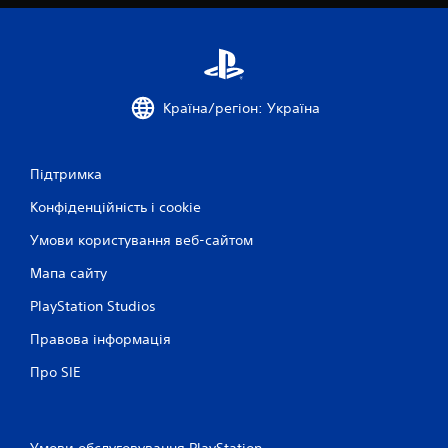
у
л
к
и
.
ш
е
д
л
Країна/регіон: Україна
я
г
р
Підтримка
и
н
Конфіденційність і cookie
е
в
Умови користування веб-сайтом
м
е
Мапа сайту
р
е
PlayStation Studios
ж
і
Правова інформація
)
Про SIE
.