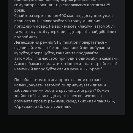
4
в
о
симулятора водіння… що створювався протягом 25
а
5
п
років.
н
е
Сідайте за кермо понад 400 машин, доступних уже з
н
р
9
першого дня, і підкорюйте 90 трас у мінливих
я
а
погодних умовах. На вас чекають класичні автомобілі
.
ц
5
та ультрасучасні суперкари, відтворені в найдрібніших
і
подробицях.
ї
Легендарний режим GT Simulation повертається –
2
М
б
відкривайте для себе нові машини й випробування,
о
е
купуйте, покращуйте, ганяйте та продавайте
о
ж
з
автомобілі під час своєї пригоди в одноосібній кампанії.
н
п
А якщо бажаєте змагатися з іншими – нагострюйте свої
ц
а
о
навички й випробуйте сили в режимі GT Sport.¹
г
с
і
р
л
Полюбляєте змагатися, просто ганяти по трасі,
і
а
колекціонувати автомобілі, придумувати дизайн
н
д
забарвлення чи робити красиві фотографії? Кожен
т
о
знайде собі заняття до душі серед величезного
и
о
в
розмаїття ігрових режимів, серед яких «Кампанія GT»,
б
н
«Аркада» та «Школа водіння».
к
е
о
з
с
в
т
і
і
б
.