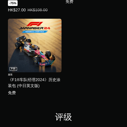
免费
-75%
优惠价格，HK$27.00。原始价格，HK$108.00。
HK$27.00
HK$108.00
PS5
服装
《F1®车队经理2024》历史涂
装包 (中日英文版)
免费
评级