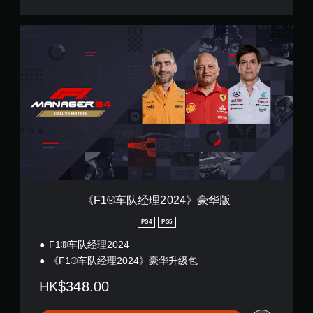
《
F
1
®
车
队
经
理
2
0
2
4
》
豪
《F1®车队经理2024》豪华版
华
版
PS4
PS5
F1®车队经理2024
《F1®车队经理2024》豪华升级包
HK$348.00