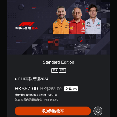
t
a
n
d
a
r
d
E
d
i
t
i
o
Standard Edition
n
PS4
PS5
F1®车队经理2024
HK$67.00
HK$268.00
立省75%
从原价HK$268.00折扣优惠
优惠截至12/8/2026 02:59 PM UTC
过去30天内的最低价格：HK$268.00
添加到购物车