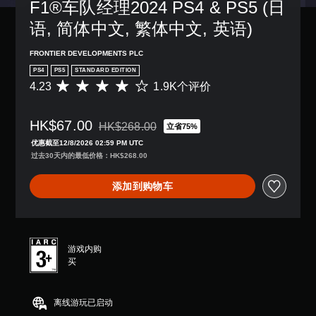
F1®车队经理2024 PS4 & PS5 (日
语, 简体中文, 繁体中文, 英语)
FRONTIER DEVELOPMENTS PLC
PS4
PS5
STANDARD EDITION
4.23
1.9K个评价
平
均
评
HK$67.00
价
HK$268.00
立省75%
从原价HK$268.00折扣优惠
4
优惠截至12/8/2026 02:59 PM UTC
.
过去30天内的最低价格：HK$268.00
2
3
添加到购物车
颗
星
（
满
分
游戏内购
5
买
颗
星
，
离线游玩已启动
1
.