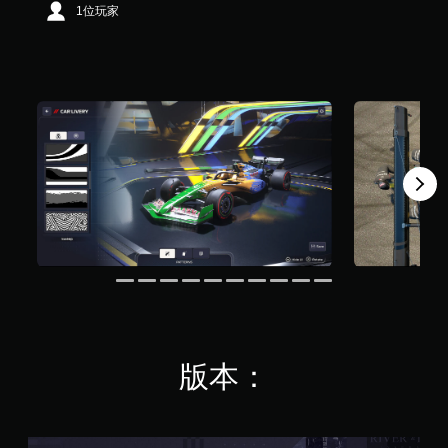
1位玩家
9
K
个
评
价
）
版本：
S