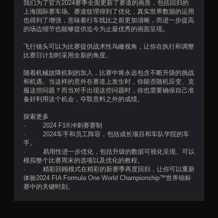
我们为了官方2024赛季全面更新了赛道的画质，包括回归的
上海国际赛车场。赛道纹理得到了优化，真实世界数据的运用
也得到了增强，意味着行车线比之前更加清晰，而进一步提高
的场边细节也能够提供迄今为止最优秀的画面呈现。
飞行镜头可以为比赛提供战术性鸟瞰视角，让你在执行和调整
比赛日计划时采用全新的角度。
随着机械故障机制的加入，比赛中将永远包含不断升级的挑战
和机遇。当这样的意外在赛道上发生时，你能否随机应变、克
服这些问题？而当对手出现这些问题时，你也需要确保自己准
备好利用这个机会，夺取意料之外的成绩。
探索更多
· 2024 F1®冲刺赛赛制
· 2024车手和员工阵容，包括成长项目和车队学院的车
手。
· 易用性进一步优化，包括升级的数据可视化呈现、可以
模拟整个比赛周末的选项以及优化的教程。
· 精彩回顾模式在精彩的新赛季再度回归，让你可以重新
体验2024 FIA Formula One World Championship™世界锦标
赛中的关键时刻。