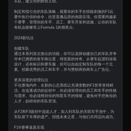
车队，建立你的辉煌王朝。
星
制定和指引你的车队策略，观看你的车手在惊险刺激的F1比
，
赛中执行你的命令，欣赏直播品质的画面呈现。你需要跨越多
个赛季，管理你的车手、员工、赛车开发和设施，让你的车队
1
有机会能够登上Formula 1的领奖台。
9
2024新玩法
8
创建车队
通过本系列首次推出的功能，你可以选择创建自己的车队并争
0
夺本已拥挤的发车格位置，缔造新的传奇。从赛车起源到涂装
设计，还有标识和赛车服，你可以自由定制车队的每一个元
个
素。招募优秀的员工和车手，并与赞助商协商车上广告位。
评
更具深度的管理玩法
不论赛场内外，全新的心态系统让充满变数的F1世界变得鲜
活。在追逐成功的征程中，你必须管理你的员工和车手的性格
价
与需求。你必须维持你的明星车手的情绪，避免对手挖角你的
人才，妨碍你的车队登顶。
）
从F2和F3级别中选拔人才，加入到车队的关联车手池中，为
车队留下丰厚的遗产。招揽未来之星，与他们共同迈向成功。
F1®赛事逼真呈现