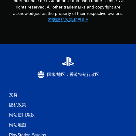
Internationale de L’Automobile and used under license. All
rights reserved. All other trademarks and copyright are
acknowledged as the property of their respective owners.
游戏隐私政策和EULA
国家/地区：香港特别行政区
支持
隐私政策
网站使用条款
网站地图
PlayStation Studios