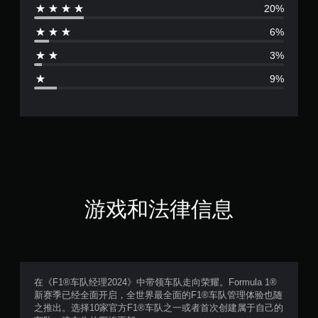
20%
价
6%
4
3%
.
9%
2
3
颗
星
（
游戏和法律信息
满
分
5
在《F1®车队经理2024》中带领车队走向荣耀。Formula 1®
新赛季已经全面开启，全世界最全面的F1®车队管理体验也随
颗
之推出。选择10家官方F1®车队之一或者首次创建属于自己的