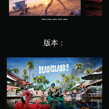
版本：
S
t
a
n
d
a
r
d
E
d
i
t