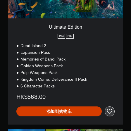
d
i
t
i
o
Ultimate Edition
n
PS4
PS5
Dead Island 2
Expansion Pass
Memories of Banoi Pack
Golden Weapons Pack
Pulp Weapons Pack
Kingdom Come: Deliverance II Pack
6 Character Packs
HK$568.00
添加到购物车