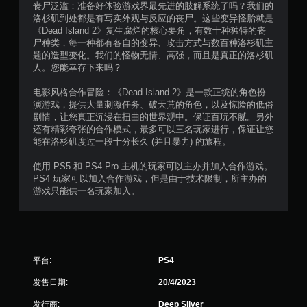
丧尸泛滥：准备好体验游戏界最先进的肢解系统了吗？我们的
洛杉矶到处都是有写实外观与反应的丧尸。这些变异怪胎就是
《Dead Island 2》复生腐烂的核心要角，有数十种独特的丧
尸种类，每一种都有各自的变异、攻击方式与数百种洛杉矶主
题的造型变化。我们的怪物无情、高强，而且是真正的洛杉矶
人。您能幸存下来吗？
电影风格合作冒险：《Dead Island 2》是一款正统的角色扮
演游戏，提供大量刺激任务、破天荒的角色，以及惊险的低俗
剧情，让您真正沉浸在扭曲的世界观中。保证百玩不腻。另外
还有精彩夸张的合作模式，最多可以三名玩家进行，保证让您
能在洛杉矶度过一段十分长久 (并且暴力) 的旅程。
使用 PS5 和 PS4 Pro 主机的玩家可以主办并加入合作游戏。
PS4 玩家可以加入合作游戏，但是由于技术限制，所主办的
游戏只能供一名玩家加入。
平台:
PS4
发售日期:
20/4/2023
发行商:
Deep Silver