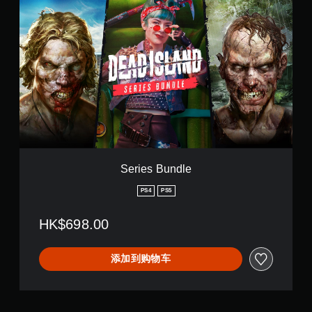
S
e
r
i
e
s
B
u
n
d
l
e
Series Bundle
PS4
PS5
HK$698.00
添加到购物车