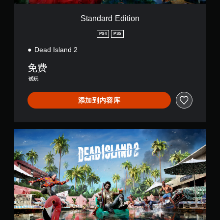
i
o
Standard Edition
n
PS4
PS5
Dead Island 2
免费
试玩
添加到内容库
S
t
a
n
d
a
r
d
E
d