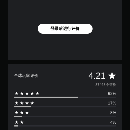
登录后进行评价
平
4.21
全球玩家评价
均
37468个评价
63%
评
17%
价
8%
4
4%
.