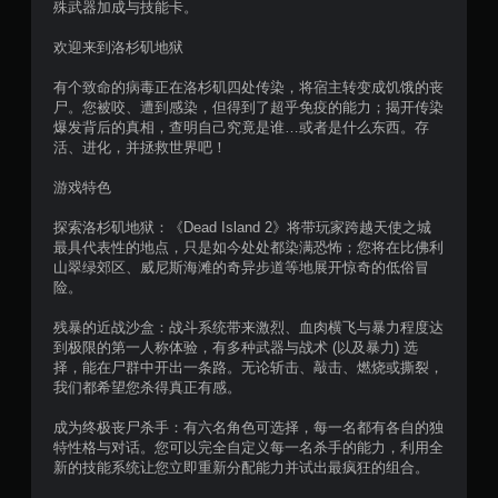
殊武器加成与技能卡。
7
欢迎来到洛杉矶地狱
4
有个致命的病毒正在洛杉矶四处传染，将宿主转变成饥饿的丧
6
尸。您被咬、遭到感染，但得到了超乎免疫的能力；揭开传染
爆发背后的真相，查明自己究竟是谁…或者是什么东西。存
8
活、进化，并拯救世界吧！
个
游戏特色
探索洛杉矶地狱：《Dead Island 2》将带玩家跨越天使之城
评
最具代表性的地点，只是如今处处都染满恐怖；您将在比佛利
山翠绿郊区、威尼斯海滩的奇异步道等地展开惊奇的低俗冒
价
险。
）
残暴的近战沙盒：战斗系统带来激烈、血肉横飞与暴力程度达
到极限的第一人称体验，有多种武器与战术 (以及暴力) 选
择，能在尸群中开出一条路。无论斩击、敲击、燃烧或撕裂，
我们都希望您杀得真正有感。
成为终极丧尸杀手：有六名角色可选择，每一名都有各自的独
特性格与对话。您可以完全自定义每一名杀手的能力，利用全
新的技能系统让您立即重新分配能力并试出最疯狂的组合。