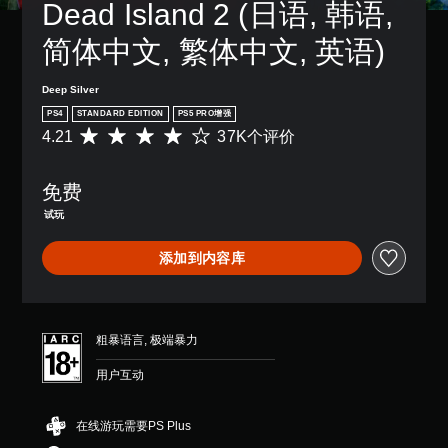
Dead Island 2 (日语, 韩语, 
简体中文, 繁体中文, 英语)
Deep Silver
PS4
STANDARD EDITION
PS5 PRO增强
4.21
37K个评价
平
均
评
免费
价
4
试玩
.
2
添加到内容库
1
颗
星
（
满
粗暴语言, 极端暴力
分
5
用户互动
颗
星
，
在线游玩需要PS Plus
3