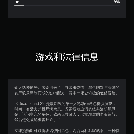
9%
2
1
颗
星
（
游戏和法律信息
满
分
5
众人热爱的丧尸传奇回来了，并带来恐怖、黑色幽默与夸张的
丧尸砍杀调制而成的独特配方，贯串一场史诗级的低俗冒险。
颗
《Dead Island 2》是款刺激的第一人称动作角色扮演游戏，
星
时尚、有活力并且尸满为患。探索遍地血污的经典洛杉矶风
光。认识非凡的角色。砍杀无数敌人，欣赏精致的血液细节。
，
然后进化成终极丧尸杀手！
3
立即预购即可取得班诺伊回忆包，内含两种独家武器、一种特