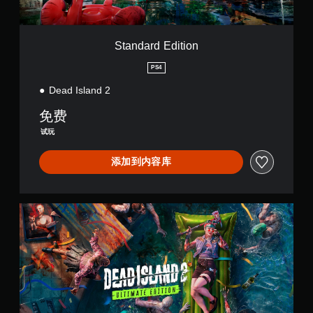
i
t
i
o
Standard Edition
n
PS4
Dead Island 2
免费
试玩
添加到内容库
U
l
t
i
m
a
t
e
E