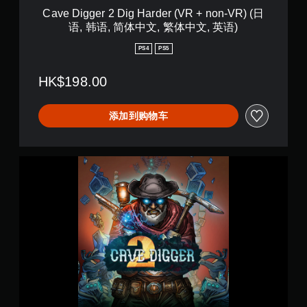
g
Cave Digger 2 Dig Harder (VR + non-VR) (日
H
语, 韩语, 简体中文, 繁体中文, 英语)
a
r
PS4
PS5
d
e
HK$198.00
r
(
V
添加到购物车
R
+
n
o
C
n
a
-
v
V
e
R
D
)
i
(
g
日
g
语
e
,
r
韩
2
语
(
,