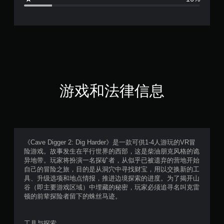
4
4
颗
星
（
游戏和法律信息
满
分
5
《Cave Digger 2: Dig Harder》是一款可供1-4人游玩的VR冒
险游戏。故事发生在平行世界的西部，这是柴油朋克风格的诡
颗
异地带。玩家将扮演一名探矿者，从似乎已被遗弃的营地开始
自己的冒险之旅，目的是从洞穴中寻找财宝，用以交换新的工
星
具、升级选项和地点情报，推进边境探索的进度。为了揭开山
谷（即主要游戏区域）中埋藏的秘密，玩家必须追寻名叫克雷
，
顿的前辈探险者留下的蛛丝马迹。
2
工具与探索