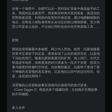
4
在每一个场景中，你都可以从一系列采矿装备中挑选趁手的工
1
具。用战利品兑换货币，用来购买种类丰富的装备，推进你的
荒野探索进度。利用新的装置和升级选项，通过地图解锁新的
个
地点，你将深入探险者前辈从未涉足的群山继续探索。至少商
贸公司是这么说的，不过他们同时也在向你兜售探险工具……
评
价
剧情
西部边境埋藏着许多秘密，鲜少为人所知。然而，玩家追随着
）
前辈寻宝者留下的足迹，逐渐发现了山谷的诡异历史，以及地
下深处的洞穴。随着玩家探索废旧的矿洞、海上洞穴、古代文
明遗迹等场所，你将逐渐把碎片拼凑为一段关于贪婪、怪异力
量与秘密的跨越时空传说。在故事的最后，玩家终于查清了那
个神秘的克雷顿的真实身份，以及他在山谷中的过往经历。但
是，这就是结局吗？
克雷顿的山谷探险故事在游戏内以漫画书的形式讲述。
《Cave Digger 2》将提供多个隐藏结局，分别揭示完整故事
的不同侧面。
多人合作