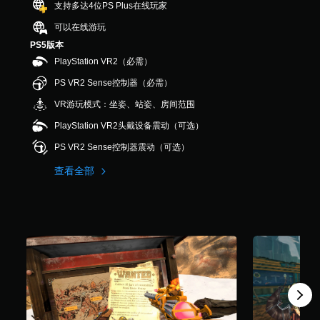
支持多达4位PS Plus在线玩家
2
4
可以在线游玩
1
PS5版本
个
评
PlayStation VR2（必需）
价
PS VR2 Sense控制器（必需）
）
VR游玩模式：坐姿、站姿、房间范围
PlayStation VR2头戴设备震动（可选）
PS VR2 Sense控制器震动（可选）
查看全部