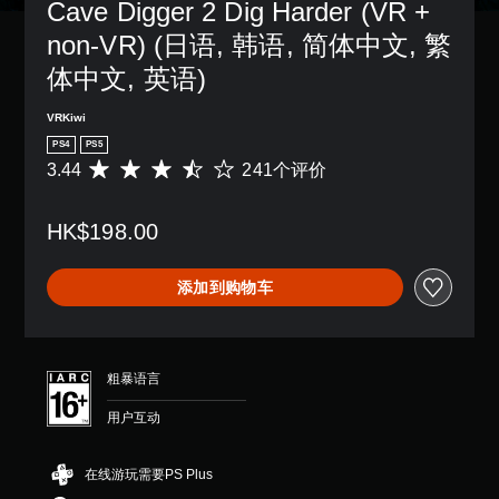
Cave Digger 2 Dig Harder (VR + 
non-VR) (日语, 韩语, 简体中文, 繁
体中文, 英语)
VRKiwi
PS4
PS5
3.44
241个评价
平
均
评
HK$198.00
价
3
.
添加到购物车
4
4
颗
星
（
粗暴语言
满
分
用户互动
5
颗
星
在线游玩需要PS Plus
，