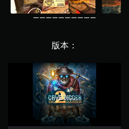
版本：
C
a
v
e
D
i
g
g
e
r
2
D
i