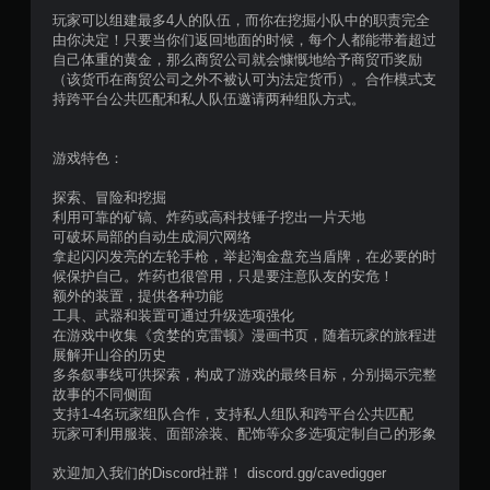
玩家可以组建最多4人的队伍，而你在挖掘小队中的职责完全
由你决定！只要当你们返回地面的时候，每个人都能带着超过
自己体重的黄金，那么商贸公司就会慷慨地给予商贸币奖励
（该货币在商贸公司之外不被认可为法定货币）。合作模式支
持跨平台公共匹配和私人队伍邀请两种组队方式。
游戏特色：
探索、冒险和挖掘
利用可靠的矿镐、炸药或高科技锤子挖出一片天地
可破坏局部的自动生成洞穴网络
拿起闪闪发亮的左轮手枪，举起淘金盘充当盾牌，在必要的时
候保护自己。炸药也很管用，只是要注意队友的安危！
额外的装置，提供各种功能
工具、武器和装置可通过升级选项强化
在游戏中收集《贪婪的克雷顿》漫画书页，随着玩家的旅程进
展解开山谷的历史
多条叙事线可供探索，构成了游戏的最终目标，分别揭示完整
故事的不同侧面
支持1-4名玩家组队合作，支持私人组队和跨平台公共匹配
玩家可利用服装、面部涂装、配饰等众多选项定制自己的形象
欢迎加入我们的Discord社群！ discord.gg/cavedigger