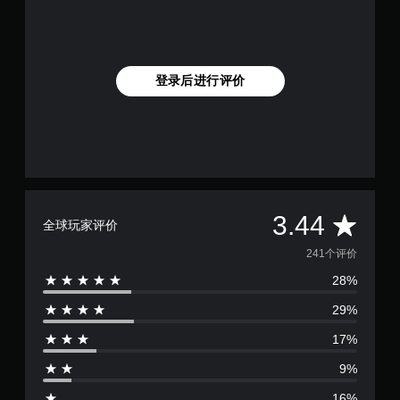
文
,
英
语
)
登录后进行评价
平
3.44
全球玩家评价
均
241个评价
28%
评
29%
价
17%
3
9%
.
16%