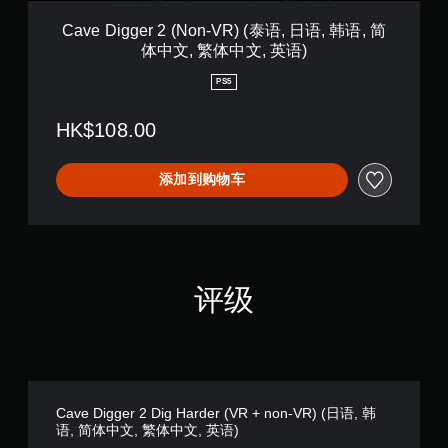
N
简
o
Cave Digger 2 (Non-VR) (泰语, 日语, 韩语, 简
体
n
体中文, 繁体中文, 英语)
中
-
文
V
PS5
,
R
繁
)
体
HK$108.00
(
中
泰
文
语
,
添加到购物车
,
英
日
语
语
)
,
韩
语
评级
,
简
体
中
文
,
繁
Cave Digger 2 Dig Harder (VR + non-VR) (日语, 韩
体
语, 简体中文, 繁体中文, 英语)
中