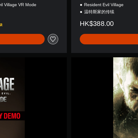
il Village VR Mode
Resident Evil Village
温特斯家的传续
HK$388.00
级
R
e
s
i
d
e
n
t
E
v
i
l
V
i