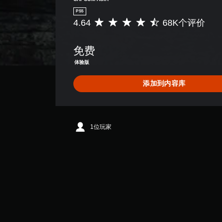
PS5
4.64
68K个评价
平
均
评
免费
价
4
体验版
.
6
添加到内容库
4
颗
星
（
满
1位玩家
分
5
颗
星
，
6
8
K
个
评