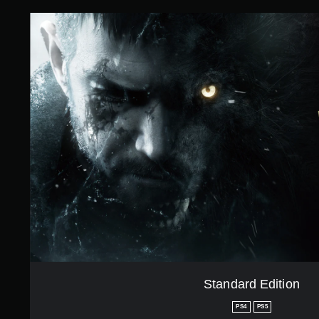
价
S
）
t
a
n
d
a
r
d
E
d
i
t
i
o
n
Standard Edition
PS4
PS5