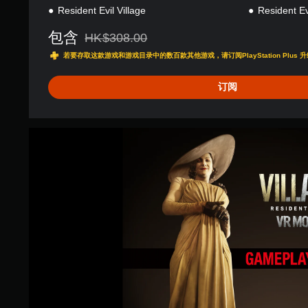
Resident Evil Village
Resident Ev
包含
HK$308.00
从原价HK$308.00折扣优惠
若要存取这款游戏和游戏目录中的数百款其他游戏，请订阅PlayStation Plus 升
订阅
R
e
s
i
d
e
n
t
E
v
i
l
V
i