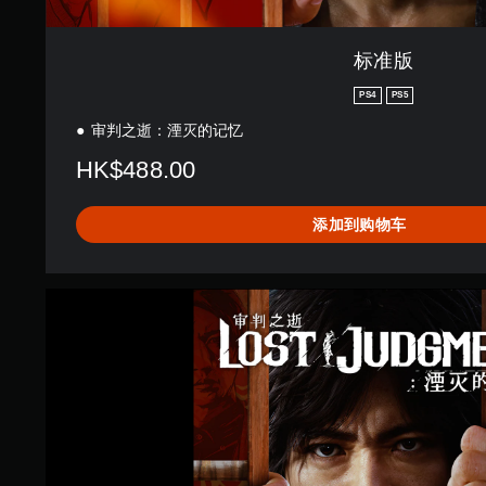
标准版
PS4
PS5
审判之逝：湮灭的记忆
HK$488.00
添加到购物车
审
判
之
逝
：
湮
灭
的
记
忆