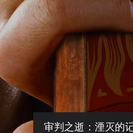
审判之逝：湮灭的记