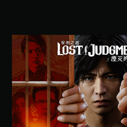
，
1
0
K
个
评
价
标
）
准
版