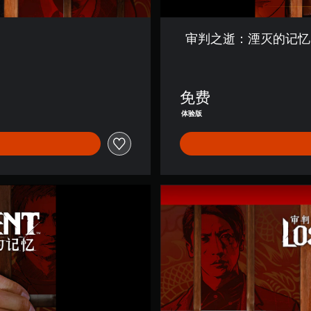
韩
语
,
审判之逝：湮灭的记忆 体
简
体
中
文
免费
,
繁
体验版
体
中
文
,
英
语
数
)
字
豪
华
版