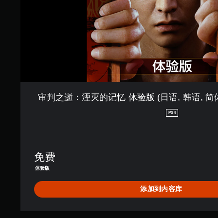
体
验
版
(
日
语
,
韩
语
,
审判之逝：湮灭的记忆 体验版 (日语, 韩语, 简体
简
体
PS4
中
文
,
繁
免费
体
中
体验版
文
,
添加到内容库
英
语
)