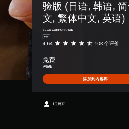
验版 (日语, 韩语, 
文, 繁体中文, 英语)
SEGA CORPORATION
PS5
4.64
10K个评价
平
均
评
免费
价
4
体验版
.
6
添加到内容库
4
颗
星
（
满
1位玩家
分
5
颗
星