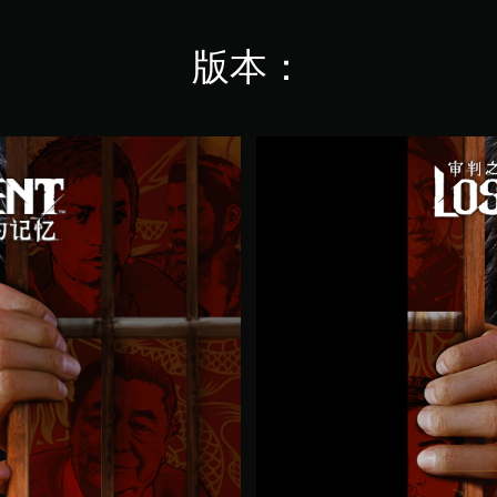
版本：
审
判
之
逝
：
湮
灭
的
记
忆
体
验
版
(
日
语
,