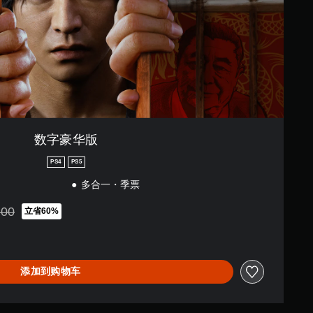
数字豪华版
PS4
PS5
多合一・季票
.00
立省60%
698.00折扣优惠
添加到购物车