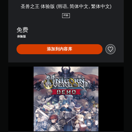
无
中
游
圣兽之王 体验版 (韩语, 简体中文, 繁体中文)
需
文
戏
打
,
的
PS5
开
繁
位
扳
体
置
免费
机
中
。
自
文
体验版
适
)
应
添加到内容库
阻
力
即
可
圣
游
兽
玩
之
游
王
戏
体
。
验
版
(
韩
语
,
简