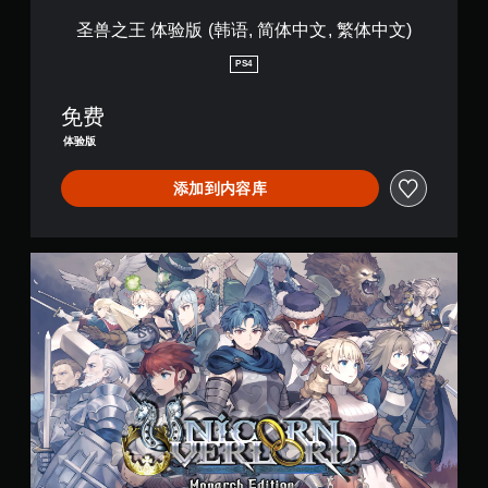
体
中
圣兽之王 体验版 (韩语, 简体中文, 繁体中文)
文
,
PS4
繁
体
免费
中
文
体验版
)
添加到内容库
莫
纳
克
限
定
版