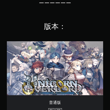
玩
控
过
制
程
器
或
震
过
动
场
版本：
即
动
可
画
中
游
随
玩
普
时
通
您
暂
版
无
停
需
游
打
戏
开
（
控
仅
制
限
器
离
震
线
动
游
/
玩
触
）
觉
普通版
。
反