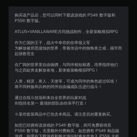
购买该产品后，您可以同时下载该游戏的 PS4® 数字版和
PS5® 数字版。
ATLUS×VANILLAWARE共同挑战制作，全新策略模拟RPG
作为亡国的王子，战火中幸存的你率领义军
为解放被邪恶侵蚀的世界，带着传说中的独角兽之戒，揭竿而
起拯救苍生
在广阔的世界里自由驰骋，与同伴相知相遇，培养指挥他们
与之四处奔走解放各地，新体验策略模拟RPG！
人类，精灵，兽人，天使等，可成为同伴的角色超过60名！
将不同种族和兵种的同伴自由编成队伍进行战斗！
通过在线斗技场和来自全世界的玩家对战
剑指排名第一 最强的部队由你亲手打造！
※某些套装商品中已包含本商品。请注意切勿重复购买。
如您已经拥有该游戏的 PS4® 数字版，则可免费获得其
PS5® 数字版，无需额外付费购买。如您拥有 PS4® 制品版
游戏，则需在下载游戏和每次游玩时将光盘放入 PS5® 主机