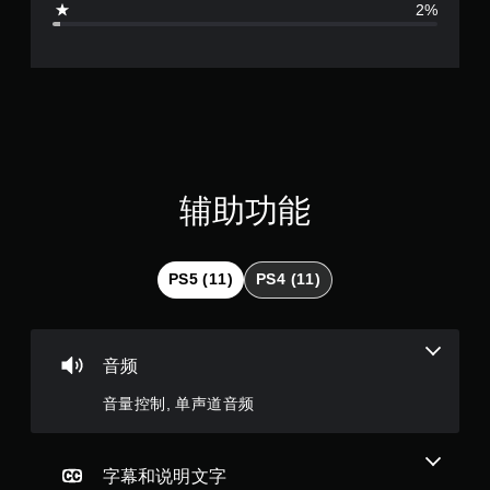
2%
7
9
颗
星
（
辅助功能
满
分
PS5 (11)
PS4 (11)
5
颗
音频
星
音量控制, 单声道音频
，
1
字幕和说明文字