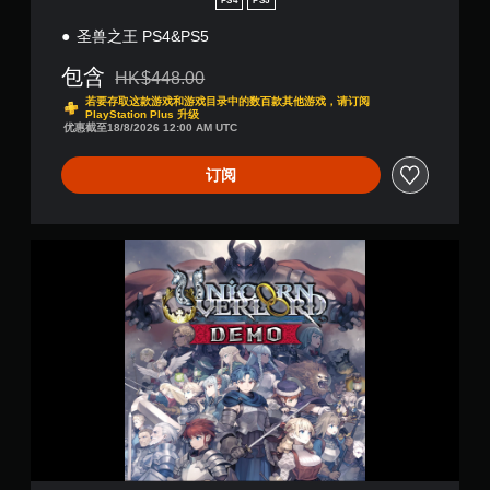
馈
PS4
PS5
手
即
圣兽之王 PS4&PS5
可
动
游
保
包含
HK$448.00
玩
存
从原价HK$448.00折扣优惠
游
若要存取这款游戏和游戏目录中的数百款其他游戏，请订阅
您
PlayStation Plus 升级
戏
优惠截至18/8/2026 12:00 AM UTC
可
。
以
订阅
创
无
建
需
手
动
自
圣
保
适
兽
存
应
之
点
扳
王
，
机
体
以
效
验
便
果
版
准
(
即
确
韩
可
返
语
回
游
,
您
玩
简
离
您
体
开