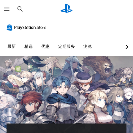
搜
索
音
字
无
可
量
幕
需
调
控
（
快
整
制
基
速
难
本
按
度
您
最新
精选
优惠
定期服务
浏览
）
下
（
可
键
基
以
游
调
即
本
戏
低
可
）
仅
单
包
游
您
个
括
玩
可
音
主
以
您
频
要
通
无
音
故
过
需
量
事
选
迅
并
和
择
速
将
主
其
或
其
要
他
在
设
角
预
限
置
色
设
定
为
的
难
时
静