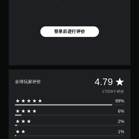
登录后进行评价
平
4.79
全球玩家评价
均
17009个评价
89%
评
6%
价
2%
4
1%
.