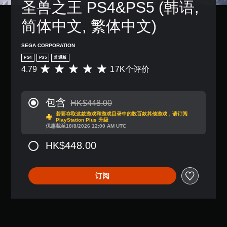
字
圣兽之王 PS4&PS5 (韩语, 
度
间
音
幕
等
内
。
。
简体中文, 繁体中文)
级
按
降
下
单
低
键
SEGA CORPORATION
游
声
即
PS4
PS5
普通版
戏
道
可
4.79
17K个评价
总
平
游
音
体
均
玩
频
挑
评
游
您
战
价
戏
包含
HK$448.00
可
。
4
从原价HK$448.00折扣优惠
和
以
若要存取这款游戏和游戏目录中的数百款其他游戏，请订阅
.
导
PlayStation Plus 升级
将
7
航
优惠截至18/8/2026 12:00 AM UTC
教
每
9
菜
程
个
颗
HK$448.00
单
提
喇
星
。
叭
示
（
的
满
您
订阅
无
音
分
可
频
需
5
以
输
运
颗
随
出
星
动
时
设
，
控
查
置
1
看