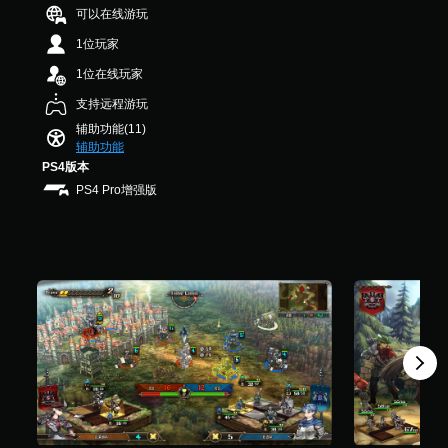
制
为
7
可以在线游玩
游
即
相
K
戏
可
1位玩家
同
个
游
游
。
评
玩
1位在线玩家
玩
价
过
）
支持远程游玩
您
程
无
教
辅助功能(11)
需
程
辅助功能
使
信
PS4版本
用
息
PS4 Pro增强版
运
。
动
控
游
制
戏
即
暂
可
游
停
玩
您
游
可
戏
以
。
在
游
戏
无
游
需