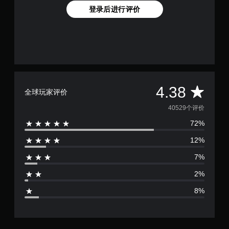
登录后进行评价
平
4.38
全球玩家评价
均
40529个评价
72%
评
12%
价
7%
4
2%
.
8%
3
8