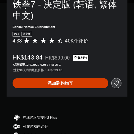
铁拳7 - 决定版 (韩语, 繁体
中文)
Bandai Namco Entertainment
PS4
决定版
4.38
40K个评价
平
均
评
HK$143.84
价
HK$899.00
立省84%
从原价HK$899.00折扣优惠
4
优惠截至12/8/2026 02:59 PM UTC
.
过去30天内的最低价格：HK$899.00
3
8
添加到购物车
颗
星
（
满
分
5
颗
在线游玩需要PS Plus
星
可在游戏内购买
，
4