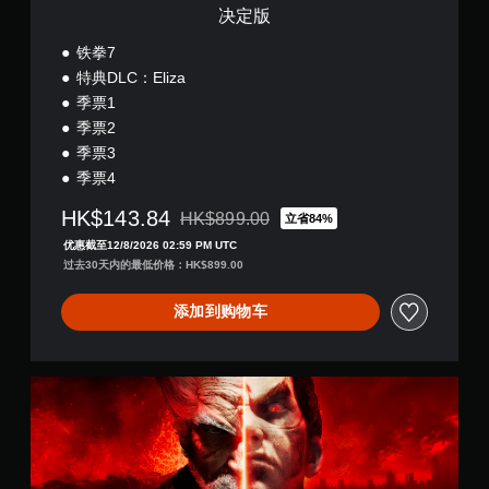
决定版
铁拳7
特典DLC：Eliza
季票1
季票2
季票3
季票4
HK$143.84
HK$899.00
立省84%
从原价HK$899.00折扣优惠
优惠截至12/8/2026 02:59 PM UTC
过去30天内的最低价格：HK$899.00
添加到购物车
普
通
版