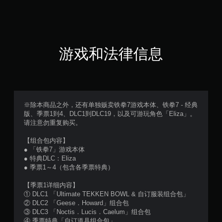
颗
星
（
游戏和法律信息
满
分
5
※除本商品之外，还有单独贩卖铁拳7游戏本体、铁拳7 - 经典
版、季票1到4、DLC1到DLC19，以及可游玩角色「Eliza」。
颗
请注意勿重复购买。
星
【组合包内容】
● 「铁拳7」游戏本体
，
● 特典DLC：Eliza
● 季票1～4（包含各季票特典）
4
【季票1详细内容】
0
① DLC1 「Ultimate TEKKEN BOWL & 自订服装组合包」
② DLC2 「Geese．Howard」组合包
5
③ DLC3 「Noctis．Lucis．Caelum」组合包
④ 季票特典「自订道具组合包」