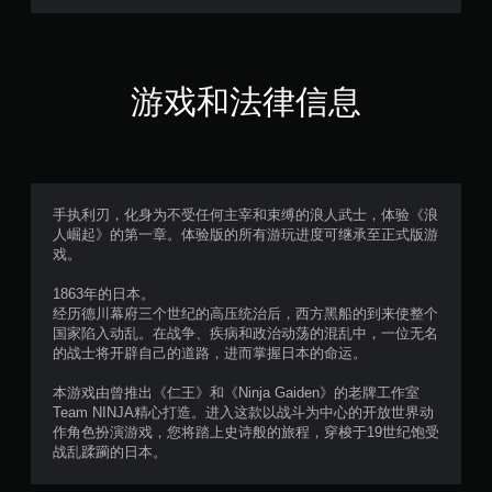
自
适
应
扳
游戏和法律信息
机
效
果
即
可
游
手执利刃，化身为不受任何主宰和束缚的浪人武士，体验《浪
玩
人崛起》的第一章。体验版的所有游玩进度可继承至正式版游
您
戏。
无
需
1863年的日本。
打
经历德川幕府三个世纪的高压统治后，西方黑船的到来使整个
开
国家陷入动乱。在战争、疾病和政治动荡的混乱中，一位无名
扳
的战士将开辟自己的道路，进而掌握日本的命运。
机
自
本游戏由曾推出《仁王》和《Ninja Gaiden》的老牌工作室
适
Team NINJA精心打造。进入这款以战斗为中心的开放世界动
应
作角色扮演游戏，您将踏上史诗般的旅程，穿梭于19世纪饱受
阻
战乱蹂躏的日本。
力
即