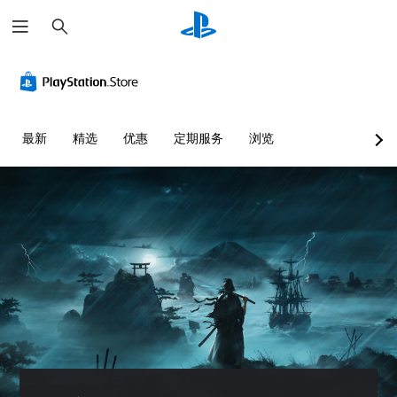
搜
索
颜
音
字
控
可
色
量
幕
制
调
替
控
（
器
整
代
制
高
重
难
级
新
度
您
您
最新
精选
优惠
定期服务
浏览
）
映
（
无
可
射
基
需
以
游
依
调
（
本
戏
赖
低
高
）
内
于
单
的
级
您
理
个
语
）
可
解
音
音
以
您
颜
频
对
通
可
色
音
话
过
以
游
量
提
选
完
玩
并
供
择
全
游
将
完
其
自
戏
其
整
他
定
，
设
的
预
义
或
置
字
设
游
者
为
幕
难
戏
您
静