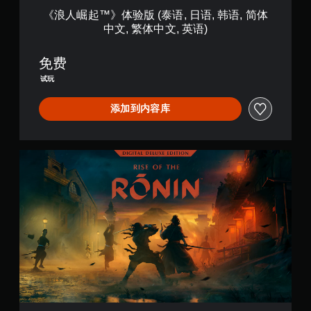
可
语
内
‎《浪人崛起™》体验版 (泰语, 日语, 韩语, 简体
以
,
按
中文, 繁体中文, 英语)
创
日
下
建
语
键
手
,
免费
即
动
韩
可
保
试玩
语
游
存
,
玩
点
添加到内容库
简
游
，
体
戏
以
中
和
便
文
导
准
数
,
航
确
字
繁
菜
返
豪
体
单
回
华
中
。
您
版
文
离
,
开
无
英
游
需
语
戏
同
)
的
时
位
按
置
下
。