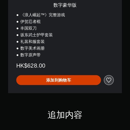
键
数字豪华版
即
可
‎《浪人崛起™》完整游戏
游
伊贺忍者棍
玩
丰国双刀
您
坂东武士护甲套装
无
礼装和服套装
需
同
数字美术画册
时
数字原声带
按
下
HK$628.00
或
按
住
添加到购物车
多
个
键
即
可
游
追加内容
玩
游
戏