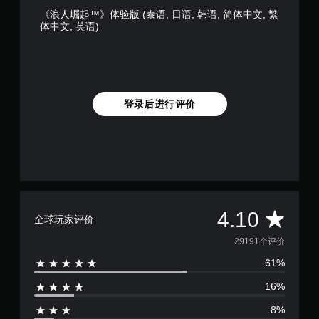
动
‎《浪人崛起™》体验版 (泰语, 日语, 韩语, 简体中文, 繁
控
体中文, 英语)
制
即
可
游
玩
游
登录后进行评价
戏
。
无
需
触
控
即
平
4.10
全球玩家评价
可
游
均
29191个评价
玩
61%
评
您
无
16%
价
需
使
8%