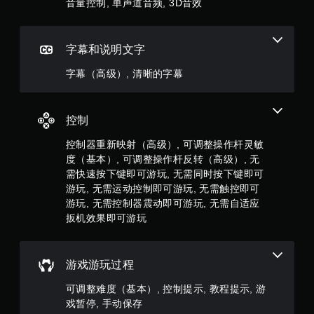
2
音量控制, 单声道音频, 3D音效
无
需
9
打
开
1
字幕和说明文字
控
制
9
字幕（高级）, 清晰的字幕
器
震
1
动
/
控制
个
触
觉
控制器重新映射（高级）, 可调整操作杆灵敏
评
反
度（基本）, 可调整操作杆反转（高级）, 无
馈
需快速按下键即可游玩, 无需同时按下键即可
价
即
游玩, 无需运动控制即可游玩, 无需触控即可
可
）
游玩, 无需控制器震动即可游玩, 无需自适应
游
扳机效果即可游玩
玩
游
戏
。
游戏游玩过程
可调整难度（基本）, 控制提示, 教程提示, 游
无
戏暂停, 手动保存
需