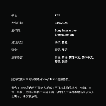
可
游
玩
平台:
PS5
游
戏
发售日期:
24/7/2024
。
发行商:
Sony Interactive
Entertainment
游戏类型:
动作, 冒险
语音:
日语, 英语
屏幕语言:
日语, 泰语, 简体中文, 繁体中文,
英语, 韩语
購買或使用本內容需遵守PlayStation使用條款。
警告： 本物品内容可能令人反感；不可将本物品派发、传阅、出
售、出租、交给或出借予年龄未满18岁的人士或将本物品向该等人
士出示、播放或放映。