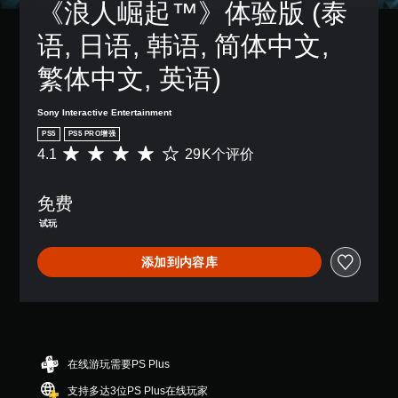
。
‎《浪人崛起™》体验版 (泰
度
控
可
音
等
制
以
。
语, 日语, 韩语, 简体中文, 
级
清
。
变
降
晰
更
繁体中文, 英语)
单
低
重
的
可
游
声
要
字
调
戏
道
的
Sony Interactive Entertainment
幕
整
总
音
颜
PS5
PS5 PRO增强
体
字
操
色
频
挑
4.1
29K个评价
幕
平
作
以
您
战
以
均
杆
更
可
。
更
评
易
灵
以
免费
易
价
于
敏
将
于
4
区
试玩
控
度
每
阅
.
分
制
（
个
读
1
它
提
添加到内容库
喇
基
的
颗
们
叭
示
本
方
星
。
的
式
）
（
您
音
呈
满
可
提
频
现
分
以
供
输
。
5
随
一
出
颗
在线游玩需要PS Plus
时
些
设
星
查
操
置
支持多达3位PS Plus在线玩家
，
看