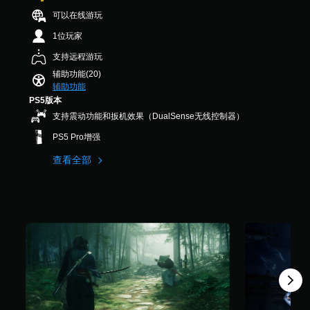
作
为
2
游
杆
可以在线游玩
相
9
戏
灵
同
K
1位玩家
控
敏
。
个
制
度
支持远程游玩
评
。
选
价
辅助功能(20)
3
项
）
辅助功能
D
。
教
PS5版本
音
程
支持震动功能和扳机效果（DualSense无线控制器）
效
可
提
您
调
示
PS5 Pro增强
可
整
您
查看全部
以
操
可
开
作
以
启
杆
随
音
时
反
频
查
转
输
看
（
出
游
高
，
戏
以
级
游
便
）
玩
享
过
您
受
程
可
环