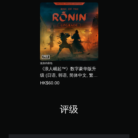
和
导
航
菜
单
。
无
需
运
PS5
动
追加内容包
控
‎《浪人崛起™》数字豪华版升
制
级 (日语, 韩语, 简体中文, 繁体
即
中文, 英语)
HK$60.00
可
游
玩
您
评级
无
需
使
用
运