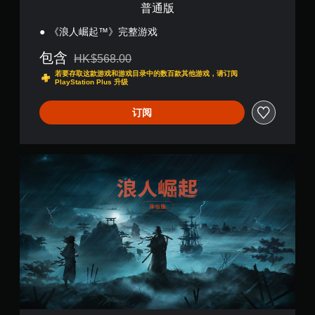
普通版
画
中
无
‎《浪人崛起™》完整游戏
随
需
时
包含
快
HK$568.00
暂
从原价HK$568.00折扣优惠
速
停
若要存取这款游戏和游戏目录中的数百款其他游戏，请订阅
PlayStation Plus 升级
按
游
下
戏
订阅
键
（
仅
即
限
可
离
游
线
玩
《
游
浪
您
玩
人
无
）
崛
需
。
起
迅
™
速
手
》
或
动
体
在
保
验
限
版
定
存
(
时
您
泰
间