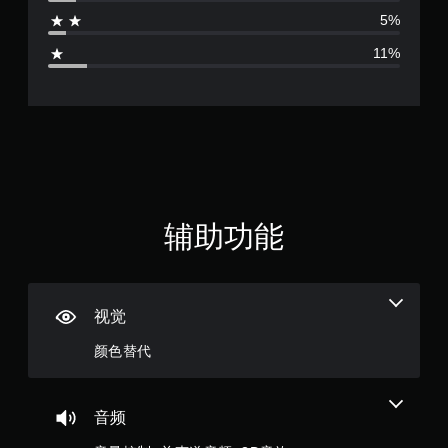
4
用
5%
触
.
控
11%
即
1
可
游
颗
玩
游
星
戏
。
（
无
满
辅助功能
需
控
分
制
器
5
震
视觉
颗
动
颜色替代
即
星
可
游
，
玩
音频
您