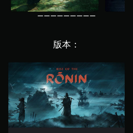
教
以
绕
程
反
音
信
转
效
息
游
。
。
戏
中
使
游
用
版本：
戏
的
暂
每
停
个
模
您
普
拟
可
通
操
以
版
作
在
杆
游
的
戏
水
游
平
玩
和
过
垂
程
直
或
移
过
动
场
。
动