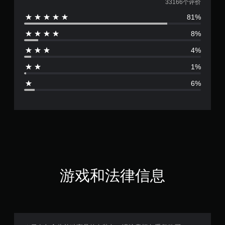
均
33166个评价
81%
评
8%
价
4%
4
1%
.
6%
5
5
颗
星
（
游戏和法律信息
满
分