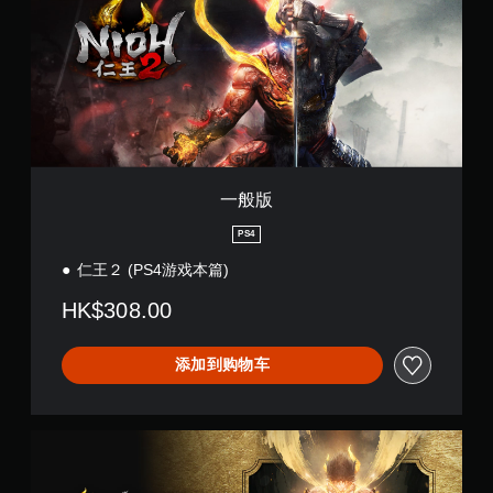
一般版
PS4
仁王２ (PS4游戏本篇)
HK$308.00
添加到购物车
R
e
m