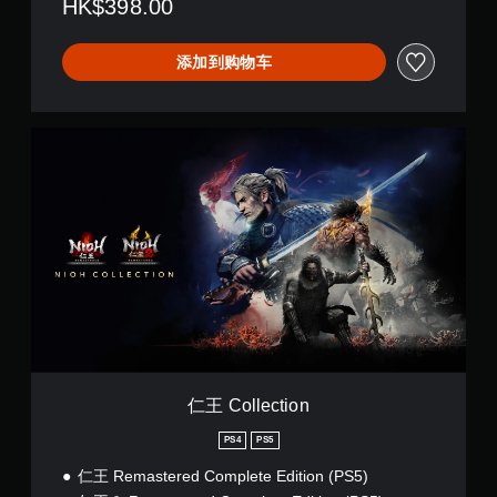
HK$398.00
添加到购物车
仁
王
C
o
l
l
e
c
t
i
o
n
仁王 Collection
PS4
PS5
仁王 Remastered Complete Edition (PS5)