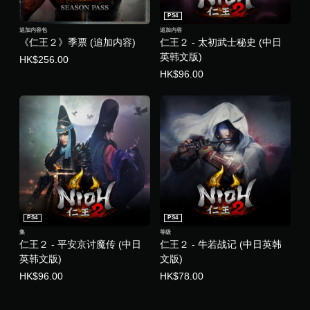
PS4
追加内容包
追加内容
《仁王２》季票 (追加内容)
仁王２ - 太初武士秘史 (中日
英韩文版)
HK$256.00
HK$96.00
PS4
PS4
集
等级
仁王２ - 平安京讨魔传 (中日
仁王２ - 牛若战记 (中日英韩
英韩文版)
文版)
HK$96.00
HK$78.00