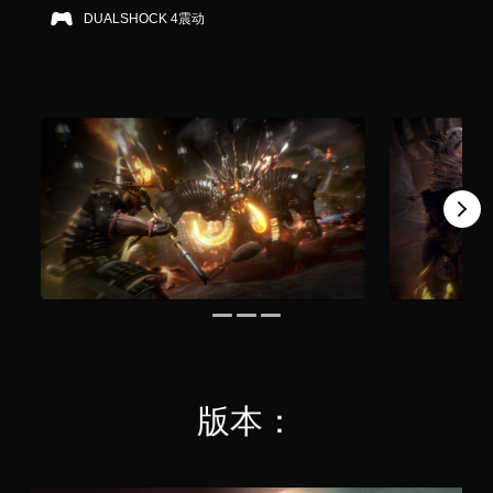
3
DUALSHOCK 4震动
K
个
评
价
）
版本：