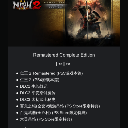
a
s
t
e
r
e
d
C
o
m
p
Remastered Complete Edition
l
e
PS4
PS5
t
仁王２ Remastered (PS5游戏本篇)
e
E
仁王２ (PS4游戏本篇)
d
DLC1 牛若战记
i
DLC2 平安京讨魔传
t
i
DLC3 太初武士秘史
o
百鬼之铠(全套)/魑魅吊饰 (PS Store限定特典)
n
百鬼武器(全９种) (PS Store限定特典)
木灵吊饰 (PS Store限定特典)