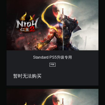
S
t
a
n
d
a
r
d
P
S
5
升
级
专
Standard PS5升级专用
用
PS5
暂时无法购买
一
般
版