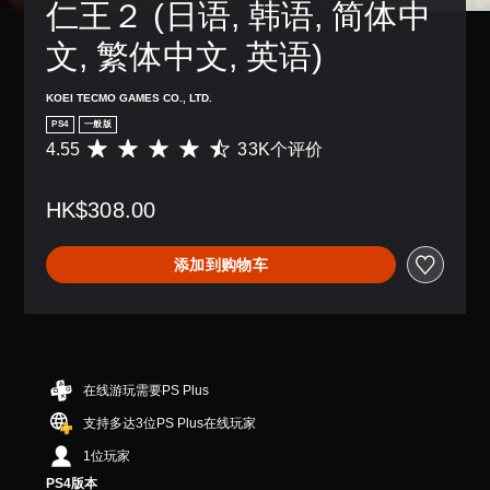
仁王２ (日语, 韩语, 简体中
文, 繁体中文, 英语)
KOEI TECMO GAMES CO., LTD.
PS4
一般版
4.55
33K个评价
平
均
评
HK$308.00
价
4
.
添加到购物车
5
5
颗
星
（
满
分
在线游玩需要PS Plus
5
支持多达3位PS Plus在线玩家
颗
星
1位玩家
，
PS4版本
3