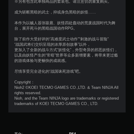
5
※另有包含此单独商品的套装包。请注意切勿重复购买。
颗
成为斩断黑暗的武士，抑或身负黑暗的妖怪……
星
本作为以贼人嚣张跋扈、妖怪四处蠢动的荒废战国时代为舞
台，展开死斗的黑暗战国动作RPG。
，
除了前作大受好评的“高难度武士动作”“刺激的战斗冒险”
3
“战国武将们交织呈现的浓厚原创故事”以外，
更加入了全新的战斗方式“妖怪化”，外型奇异的邪恶妖怪们，
3
以及由妖怪产生的“常暗”世界等众多新增要素，将带来更过瘾
的游戏体验与更畅快的成就感。
1
尽情享受完全进化的“战国诛死游戏”吧。
6
Copyright：
6
Nioh2 ©KOEI TECMO GAMES CO.,LTD. & Team NINJA All
rights reserved.
个
Nioh, and the Team NINJA logo are trademarks or registered
trademarks of KOEI TECMO GAMES CO., LTD.
评
价
）
平台:
PS4