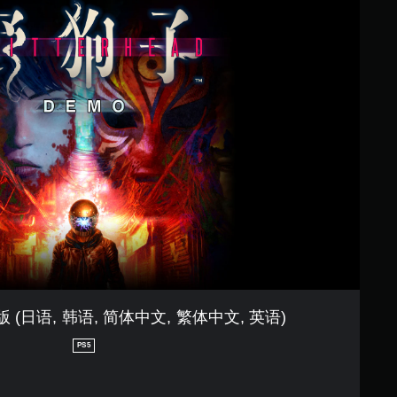
 试玩版 (日语, 韩语, 简体中文, 繁体中文, 英语)
PS5