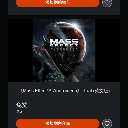
d
添加到购物车
a
》
–
《
标
M
准
a
新
s
兵
s
版
E
(
f
英
f
文
e
版
c
)
t
™
:
A
《Mass Effect™: Andromeda》 Trial (英文版)
n
d
免费
r
o
试玩
m
e
添加到内容库
d