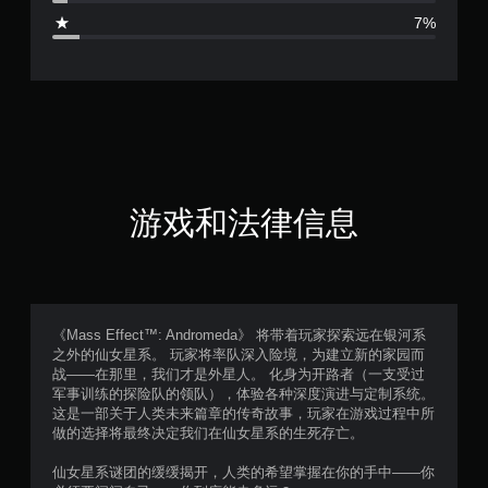
.
7%
2
5
颗
星
（
游戏和法律信息
满
分
5
《Mass Effect™: Andromeda》 将带着玩家探索远在银河系
之外的仙女星系。 玩家将率队深入险境，为建立新的家园而
颗
战——在那里，我们才是外星人。 化身为开路者（一支受过
军事训练的探险队的领队），体验各种深度演进与定制系统。
星
这是一部关于人类未来篇章的传奇故事，玩家在游戏过程中所
做的选择将最终决定我们在仙女星系的生死存亡。
，
仙女星系谜团的缓缓揭开，人类的希望掌握在你的手中——你