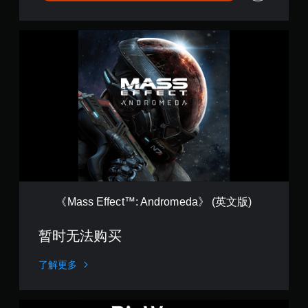
a
》
T
《
r
M
i
a
a
s
l
s
(
E
英
f
文
f
版
e
)
c
t
™
:
A
《Mass Effect™: Andromeda》 (英文版)
n
d
暂时无法购买
r
o
m
了解更多
e
d
a
B