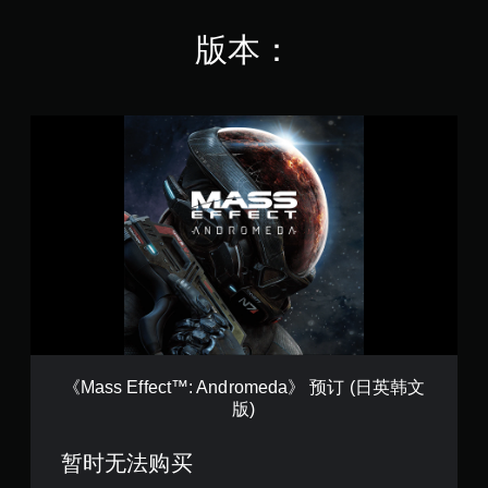
版本：
《
M
a
s
s
E
f
f
e
c
t
™
:
A
《Mass Effect™: Andromeda》 预订 (日英韩文
n
版)
d
r
o
暂时无法购买
m