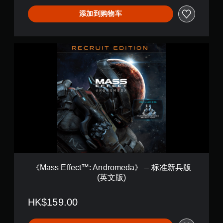
a
》
添加到购物车
–
豪
华
《
新
M
兵
a
版
s
(
s
英
E
文
f
版
f
)
e
c
t
™
:
A
《Mass Effect™: Andromeda》 – 标准新兵版
n
(英文版)
d
r
o
HK$159.00
m
e