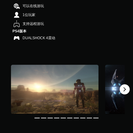
，
可以在线游玩
4
1位玩家
0
K
支持远程游玩
个
评
PS4版本
价
DUALSHOCK 4震动
）