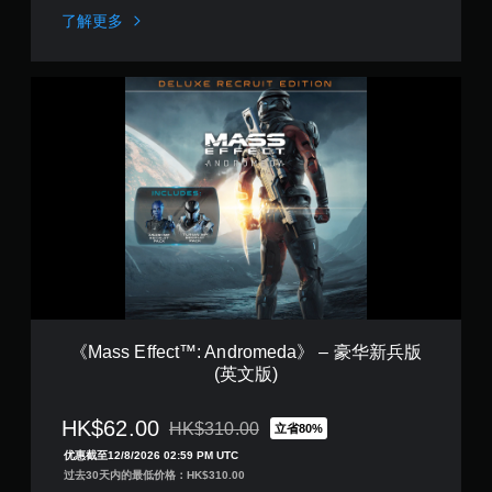
e
了解更多
d
a
》
《
预
M
订
a
(
s
日
s
英
E
韩
f
文
f
版
e
)
c
t
™
:
A
《Mass Effect™: Andromeda》 – 豪华新兵版
n
(英文版)
d
r
o
HK$62.00
HK$310.00
立省80%
从原价HK$310.00折扣优惠
m
优惠截至12/8/2026 02:59 PM UTC
e
过去30天内的最低价格：HK$310.00
d