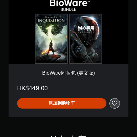
》
i
(
o
英
W
文
a
版
r
)
e
同
捆
包
(
英
文
版
BioWare同捆包 (英文版)
)
HK$449.00
添加到购物车