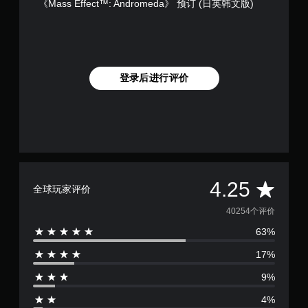
《Mass Effect™: Andromeda》 预订 (日英韩文版)
登录后进行评价
平
4.25
全球玩家评价
均
40254个评价
63%
评
17%
价
9%
4
4%