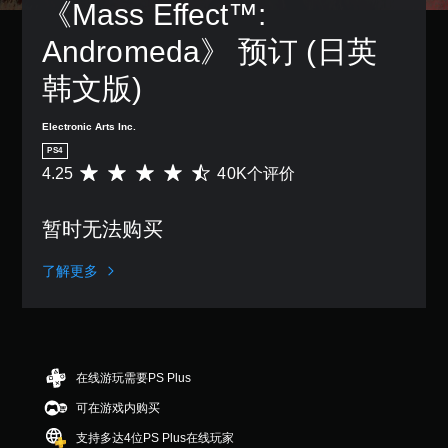
《Mass Effect™: 
Andromeda》 预订 (日英
韩文版)
Electronic Arts Inc.
PS4
4.25
40K个评价
平
均
评
暂时无法购买
价
4
.
了解更多
2
5
颗
星
（
满
在线游玩需要PS Plus
分
可在游戏内购买
5
颗
支持多达4位PS Plus在线玩家
星