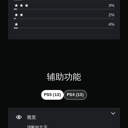
价
3%
4
2%
.
4%
6
7
颗
星
（
辅助功能
满
分
PS5 (13)
PS4 (13)
5
颗
视觉
星
清晰的文字