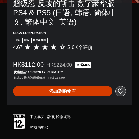
易
超级忍 反攻的斩击 数字豪华版 
游
独
控
音
于
戏
激
制
PS4 & PS5 (日语, 韩语, 简体中
。
阅
不
活
。
读
包
一
文, 繁体中文, 英语)
的
括
系
方
无
语
列
SEGA CORPORATION
式
音
需
辅
呈
PS4
PS5
数字豪华版
对
触
助
现
4.67
5.6K个评价
话
平
功
控
。
。
均
能
即
评
，
可
HK$112.00
价
帮
HK$224.00
立省50%
字
游
从原价HK$224.00折扣优惠
4
助
优惠截至12/8/2026 02:59 PM UTC
幕
玩
.
您
过去30天内的最低价格：HK$224.00
（
6
您
游
基
7
无
玩
添加到购物车
本
颗
需
游
星
）
使
戏
（
用
。
游
满
触
戏
分
控
中度暴力, 恐怖, 轻微咒骂
仅
控
5
即
包
制
颗
可
游戏内购买
括
提
星
游
主
示
，
玩