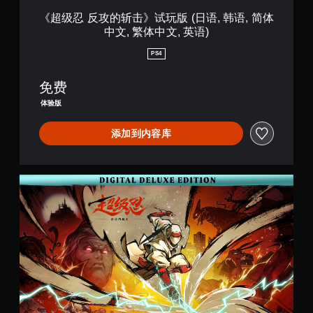
版
(
《超级忍 反攻的斩击》试玩版 (日语, 韩语, 简体
日
中文, 繁体中文, 英语)
语
,
PS4
韩
语
免费
,
简
体验版
体
中
添加到内容库
文
,
繁
体
数
中
字
文
豪
,
华
英
版
语
)