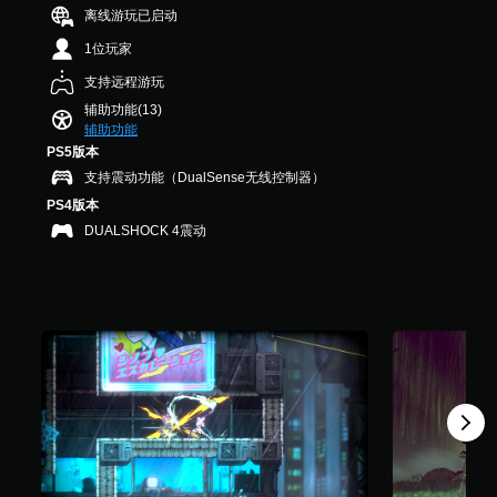
要
5
游
离线游玩已启动
您
故
.
戏
可
事
1位玩家
6
。
以
和
K
随
主
支持远程游玩
个
时
要
无
辅助功能(13)
评
查
角
需
辅助功能
价
看
色
控
PS5版本
）
游
的
制
支持震动功能（DualSense无线控制器）
戏
字
器
控
幕
PS4版本
震
制
。
DUALSHOCK 4震动
动
。
即
说
可
练
明
游
习
文
玩
模
字
您
式
（
无
基
您
需
本
可
打
以
）
开
存
控
在
取
制
游
涵
器
戏