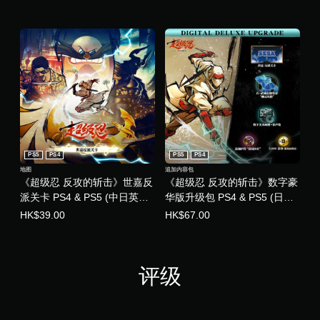
PS5
PS4
PS5
PS4
地图
追加内容包
《超级忍 反攻的斩击》世嘉反
《超级忍 反攻的斩击》数字豪
派关卡 PS4 & PS5 (中日英韩
华版升级包 PS4 & PS5 (日语,
文版)
韩语, 简体中文, 繁体中文, 英
HK$39.00
HK$67.00
语)
评级