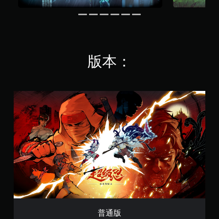
盖
震
游
整
动
玩
个
/
过
游
触
程
戏
觉
中
的
反
，
无
版本：
馈
游
后
即
戏
果
可
仅
环
游
包
境
普
玩
括
练
通
游
重
习
版
戏
要
如
。
声
何
音
游
的
无
玩
说
。
需
明
自
文
适
字
游
应
。
戏
扳
暂
机
停
普通版
效
您