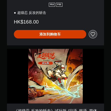
果
可
PS4
PS5
即
以
可
超级忍 反攻的斩击
在
游
游
HK$168.00
玩
戏
游
您
玩
无
添加到购物车
过
需
程
打
或
开
过
扳
《
场
机
超
动
自
级
画
适
忍
中
应
反
随
阻
攻
时
力
的
暂
即
斩
停
可
击
游
游
》
戏
玩
试
（
游
玩
仅
戏
版
限
。
(
《超级忍 反攻的斩击》试玩版 (日语, 韩语, 简体
离