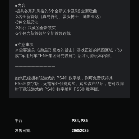
●内容
·极具各系列风格的5个全新关卡及6首全新歌曲
·3名全新首领（真岛吾朗、蛋头博士、迪斯亚达）
·3种全新忍法
·3种乔·武藏的全新装束
·2个包含新首领的全新首领连战
●注意事项
※需要通关《超级忍 反攻的斩击》游戏正篇的第四区域（“沙
漠”“军用列车”“ENE集团研究设施”）后才可游玩本内容。
ーーーーーーーーーー
如您已经拥有该游戏的 PS4® 数字版，则可免费获得其
PS5® 数字版，无需额外付费购买。购买该产品后，您可以同
时下载该游戏的 PS4® 数字版和 PS5® 数字版。
平台:
PS4, PS5
发售日期:
26/8/2025