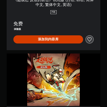
日
线
中文, 繁体中文, 英语)
语
游
,
PS5
玩
韩
）
语
。
免费
,
简
体验版
体
中
添加到内容库
文
,
繁
体
《
中
超
文
级
,
忍
英
反
语
攻
)
的
斩
击
》
试
玩