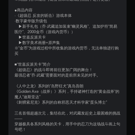
●商品内容
·《超级忍 反攻的斩击》游戏本体
·数字豪华版升级包
▶新手礼包（乔·武藏追加装束“幽灵风格”、追加护符“简易
医疗”、2000金币（游戏内货币））
▶世嘉反派关卡
▶数字美术画册+原声集
※“金币”为游戏过程中所收集的游戏内货币，无法单独进行购
买
■“世嘉反派关卡”简介
《超级忍》的战斗即将前往更加广阔的舞台！
最强忍者“乔·武藏”需要面对的是前所未见的对手。
《人中之龙》系列的“岛野狂犬”真岛吾朗
《Golden Axe（战斧）》系列，手持诸神打造的“黄金战斧”的
魔人“迪斯亚达”
《刺猬索尼克》系列的自称邪恶天才科学家“蛋头博士”
三名首领超越次元，集结在此，对武藏发起史上最困难的挑战
——
穿越极具各系列风格的关卡，用手中的忍刀为这场战斗画上句
号吧！