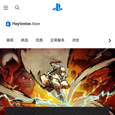
搜
索
清
音
无
控
可
晰
量
需
制
调
的
控
字
器
整
文
制
幕
重
难
字
即
新
度
您
最新
精选
优惠
定期服务
浏览
可
映
（
可
菜
游
射
高
以
单
调
玩
（
级
和
低
平
高
）
您
单
视
级
无
您
个
显
）
需
可
音
示
字
以
您
频
(
幕
自
可
音
H
即
定
以
量
U
可
义
完
并
D
游
挑
全
将
)
玩
战
自
其
文
，
等
定
设
字
因
级
义
置
以
为
或
游
为
更
此
单
戏
静