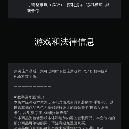
可调整难度（高级）, 控制提示, 练习模式, 游
戏暂停
游戏和法律信息
购买该产品后，您可以同时下载该游戏的 PS4® 数字版和
PS5® 数字版。
ーーーーーーーーーー
■“数字豪华版”简介
本版本除游戏本体外，还包含游戏道具套装的“新手礼包”、以
世嘉其他作品角色为基础进行设计的首领关卡“世嘉反派关
卡”，以及“数字美术画册+原声集”。
※本商品为包含游戏本体和追加内容的套装商品。本套装内的
部分商品可单独购买，请注意避免重复购买。
※商品内容和规格可能会在未经通知的情况下进行更改。